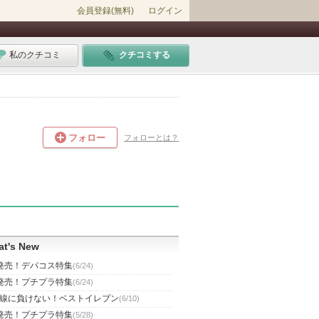
会員登録(無料)
ログイン
私のクチコミ
クチコミする
フォロー
フォローとは？
t's New
発売！デパコス特集
(6/24)
発売！プチプラ特集
(6/24)
線に負けない！ベストイレブン
(6/10)
発売！プチプラ特集
(5/28)