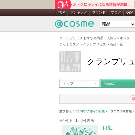
おトクにキレイになる情報が満載！
TOP
ランキング
ブランド
ブログ
Q&A
クランプリュス おすすめ商品・人気ランキング
アットコスメ
>
クランプリュス
>
商品一覧
クランプリ
トップ
商品
(1)
全1件中
1～1
件表示
口紅