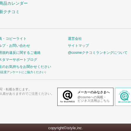
商品カレンダー
新クチコミ
責・コピーライト
運営会社
ルプ・お問い合わせ
サイトマップ
用規約違反に関するご連絡
@cosmeクチコミランキングについて
スタマーサポートブログ
在のお気持ちをお聞かせください
満足度アンケートにご協力ください）
写・転載を禁じます。
メーカーのみなさまへ
人差がありますのでご注意ください。
@cosmeへの掲載・
ビジネス活用はこちら
copyright©istyle,inc.