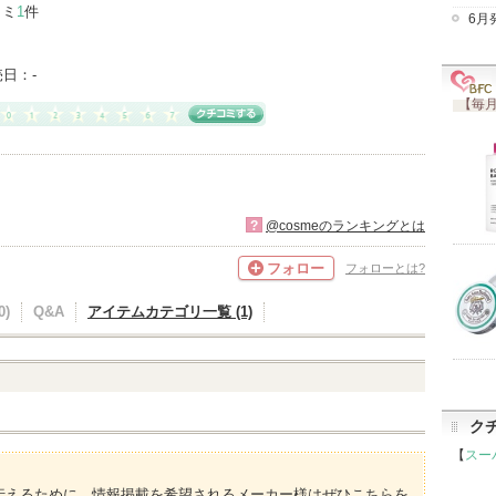
コミ
1
件
6月
売日：
-
【毎月
?
@cosmeのランキングとは
フォロー
フォローとは?
)
Q&A
アイテムカテゴリ一覧 (1)
ク
【
スー
伝えるために、情報掲載を希望されるメーカー様はぜひこちらを