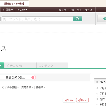
新着おトク情報
お買物
その他
カテゴリ一覧
ベストコスメ
ュス
クチコミ
コンテンツ
(0)
Wha
7月
7月
紫外
Like
Have
6月