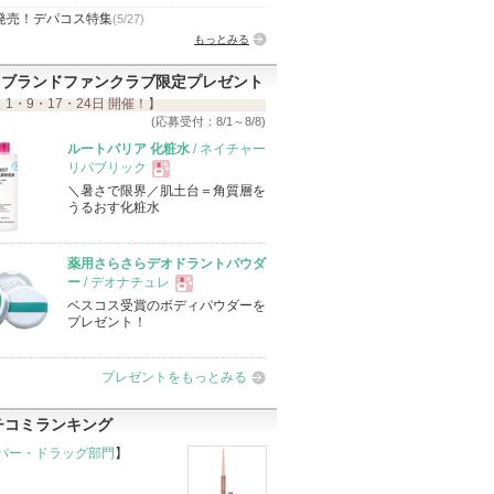
発売！デパコス特集
(5/27)
もっとみる
ブランドファンクラブ限定プレゼント
 1・9・17・24日 開催！】
(応募受付：8/1～8/8)
ルートバリア 化粧水
/ ネイチャー
リパブリック
＼暑さで限界／肌土台＝角質層を
現
うるおす化粧水
品
薬用さらさらデオドラントパウダ
ー
/ デオナチュレ
ベスコス受賞のボディパウダーを
現
プレゼント！
品
プレゼントをもっとみる
チコミランキング
パー・ドラッグ部門
】