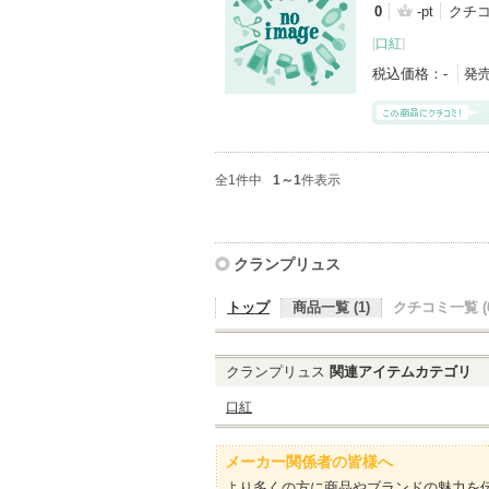
0
-pt
クチ
[
口紅
]
税込価格：
-
発
全1件中
1～1
件表示
クランプリュス
トップ
商品一覧 (1)
クチコミ一覧 (0
クランプリュス
関連アイテムカテゴリ
口紅
メーカー関係者の皆様へ
より多くの方に商品やブランドの魅力を