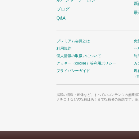
ポイント・クーポン
新
ブログ
最
Q&A
プレミアム会員とは
免
利用規約
ヘ
個人情報の取扱いについて
利
クッキー（cookie）等利用ポリシー
カ
プライバシーガイド
現
（
掲載の情報・画像など、すべてのコンテンツの無断複
クチコミなどの投稿はあくまで投稿者の感想です。個