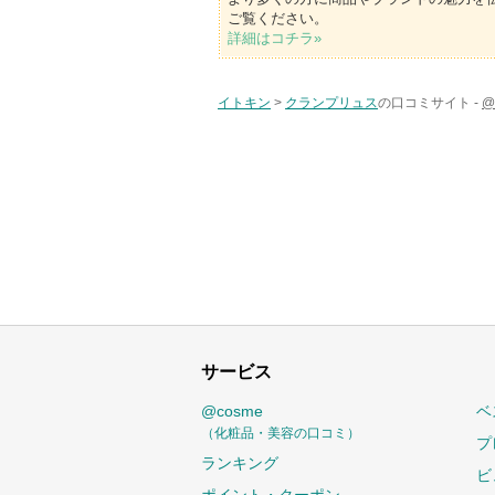
ご覧ください。
詳細はコチラ»
イトキン
>
クランプリュス
の口コミサイト -
@
サービス
@cosme
ベ
（化粧品・美容の口コミ）
プ
ランキング
ビ