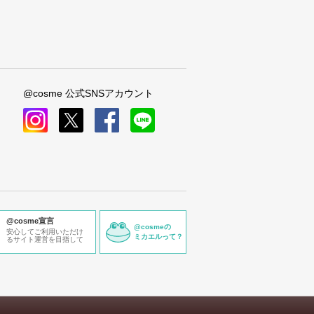
@cosme 公式SNSアカウント
instagram
x
facebook
line
@cosme宣言
@cosmeの
安心してご利用いただけ
ミカエルって？
るサイト運営を目指して