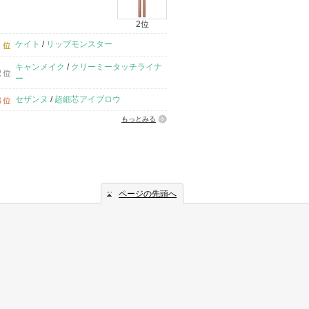
2位
ケイト
/
リップモンスター
キャンメイク
/
クリーミータッチライナ
ー
セザンヌ
/
超細芯アイブロウ
もっとみる
ページの先頭へ