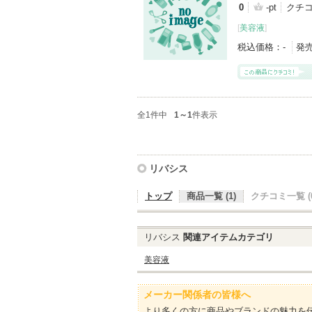
0
-pt
クチ
[
美容液
]
税込価格：
-
発
全1件中
1～1
件表示
リバシス
トップ
商品一覧 (1)
クチコミ一覧 (0
リバシス
関連アイテムカテゴリ
美容液
メーカー関係者の皆様へ
より多くの方に商品やブランドの魅力を