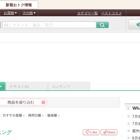
新着おトク情報
お買物
その他
カテゴリ一覧
ベストコスメ
クチコミ
コンテンツ
(0)
Wha
7月
7月
紫外
ニング
Like
Have
6月