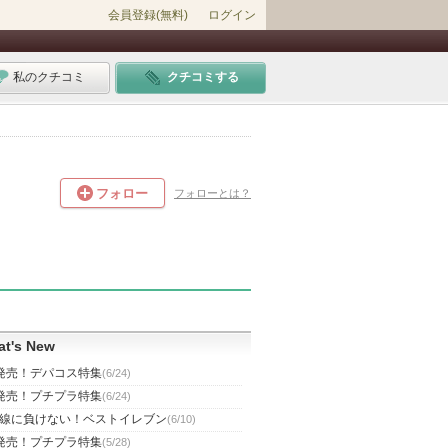
会員登録(無料)
ログイン
私のクチコミ
クチコミする
フォロー
フォローとは？
t's New
発売！デパコス特集
(6/24)
発売！プチプラ特集
(6/24)
線に負けない！ベストイレブン
(6/10)
発売！プチプラ特集
(5/28)