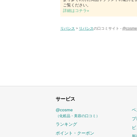
ご覧ください。
詳細はコチラ»
リバシス
>
リバシス
の口コミサイト -
@cos
サービス
@cosme
ベ
（化粧品・美容の口コミ）
プ
ランキング
ビ
ポイント・クーポン
新