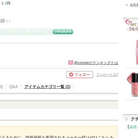
コミ
4
件
6月
売日：
-
【毎月
?
@cosmeのランキングとは
フォロー
フォローとは?
)
Q&A
アイテムカテゴリ一覧 (1)
ク
【
歯磨
伝えるために、情報掲載を希望されるメーカー様はぜひこちらを