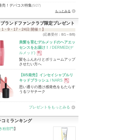
発売！デパコス特集
(5/27)
もっとみる
ブランドファンクラブ限定プレゼント
 1・9・17・24日 開催！】
(応募受付：8/1～8/8)
美髪を育むデルメッドのヘアエッ
センスをお届け！
/ DERMED(デ
ルメッド)
髪をふんわりとボリュームアップ
現
させたい方へ
【8/5発売】インセイシャブルリ
品
キッドブラッシュ
/ NARS
思い通りの透け感発色をもたらす
現
うるツヤチーク
品
プレゼントをもっとみる
チコミランキング
き粉部門
】