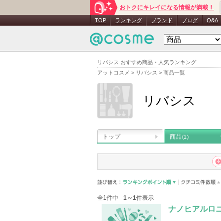
おトクにキレイになる情報が満載！
TOP
ランキング
ブランド
ブログ
Q&A
リバシス おすすめ商品・人気ランキング
アットコスメ
>
リバシス
>
商品一覧
リバシス
トップ
商品
(1)
全1件中
1～1
件表示
ナノヒアルロ