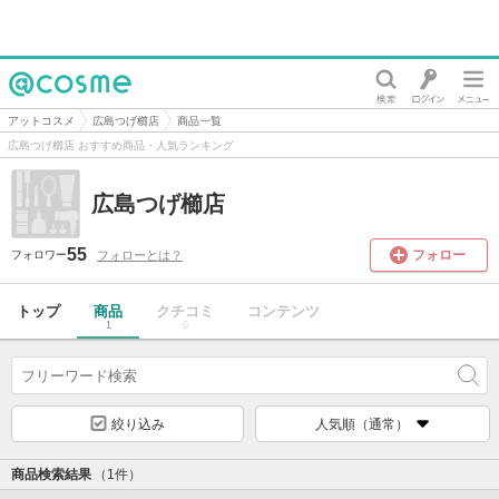
@cosme
アットコスメ
広島つげ櫛店
商品一覧
広島つげ櫛店 おすすめ商品・人気ランキング
広島つげ櫛店
55
フォロー
フォローとは？
フォロワー
トップ
商品
クチコミ
コンテンツ
1
0
絞り込み
人気順（通常）
商品検索結果
（1件）