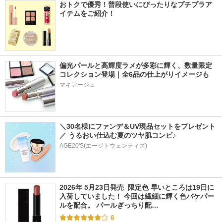
おトクで優秀！普段使いにぴったりなプチプラア
イテムをご紹介！
偏光パールと高輝度ラメが多彩に輝く、数量限定
コレクション登場｜全6品の仕上がりイメージも
マキアージュ
＼30名様にファンデ＆UV現品セットをプレゼント
／ うるおい仕込む夏のツヤ肌コンビ♪
AGE20'S(エージトウェンティズ)
2026年 5月23日発売  限定色 早いところは19日に
入荷していました！ 今回は繊細に輝く色バケパー
ルを配合。 パールぎっちり配…
6