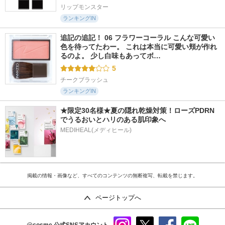
リップモンスター
ランキングIN
追記の追記！ 06 フラワーコーラル こんな可愛い
色を待ってたわー。 これは本当に可愛い頬が作れ
るのよ。 少し白味もあってボ…
5
チークブラッシュ
ランキングIN
★限定30名様★夏の隠れ乾燥対策！ローズPDRN
でうるおいとハリのある肌印象へ
MEDIHEAL(メディヒール)
掲載の情報・画像など、すべてのコンテンツの無断複写、転載を禁じます。
ページトップへ