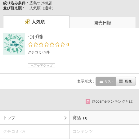
絞り込み条件：
広島つげ櫛店
並び替え順：
人気順（通常）
人気順
発売日順
つげ櫛
0
クチコミ 69件
-
-
ヘアケアグッズ
表示形式：
リスト
画像
@cosmeランキングとは
?
トップ
商品
(1)
クチコミ
コンテンツ
(0)