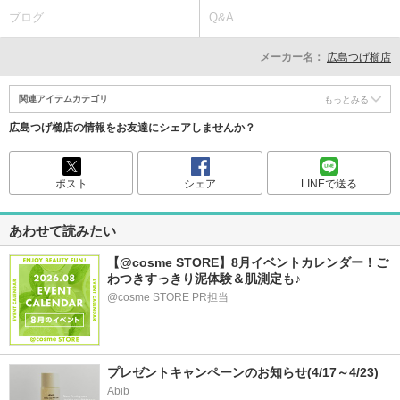
ブログ
Q&A
メーカー名：
広島つげ櫛店
関連アイテムカテゴリ
もっとみる
広島つげ櫛店の情報をお友達にシェアしませんか？
ポスト
シェア
LINEで送る
あわせて読みたい
【@cosme STORE】8月イベントカレンダー！ご
わつきすっきり泥体験＆肌測定も♪
@cosme STORE PR担当
プレゼントキャンペーンのお知らせ(4/17～4/23)
Abib