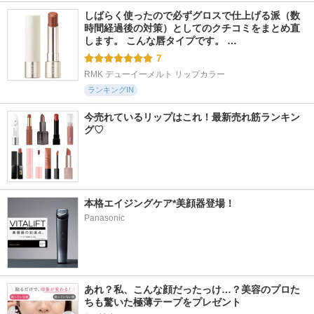
しばらく使ったので必ずグロスで仕上げる派（数
時間経過後の対策）としてのクチコミをまとめ直
します。 こんな唇タイプです。 …
7
RMK デューイーメルト リップカラー
ランキングIN
今売れているリップはこれ！最新売れ筋ランキン
グ♡
本格エイジングケア*美顔器登場！
Panasonic
あれ？私、こんな顔だったっけ…？美容のプロた
ちも驚いた極薄テープをプレゼント