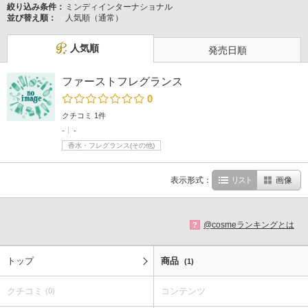
絞り込み条件：
ミンディインターナショナル
並び替え順：
人気順（通常）
人気順
発売日順
ファーストフレグランス
0
クチコミ 1件
-
-
香水・フレグランス(その他)
表示形式：
リスト
画像
@cosmeランキングとは
?
トップ
商品
(1)
クチコミ
コンテンツ
(0)