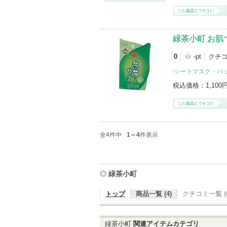
緑茶小町 お肌
0
-pt
クチ
[
シートマスク・パ
税込価格：
1,100
全4件中
1～4
件表示
緑茶小町
トップ
商品一覧 (4)
クチコミ一覧 (0
緑茶小町
関連アイテムカテゴリ