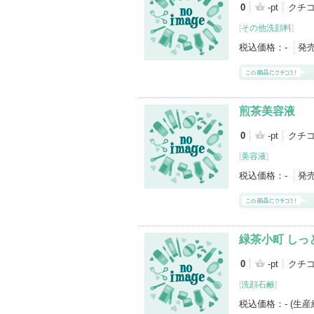
0
-pt
クチ
[
その他洗顔料
]
税込価格：
-
発
煎茶美容液
0
-pt
クチ
[
美容液
]
税込価格：
-
発
緑茶小町 し
0
-pt
クチ
[
洗顔石鹸
]
税込価格：
- (生