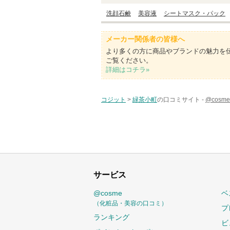
洗顔石鹸
美容液
シートマスク・パック
メーカー関係者の皆様へ
より多くの方に商品やブランドの魅力を
ご覧ください。
詳細はコチラ»
コジット
>
緑茶小町
の口コミサイト -
@cos
サービス
@cosme
ベ
（化粧品・美容の口コミ）
プ
ランキング
ビ