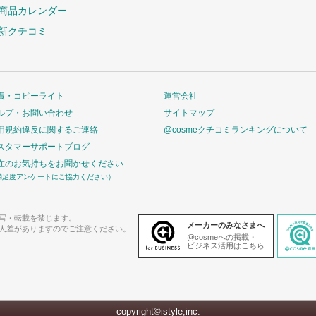
商品カレンダー
新クチコミ
責・コピーライト
運営会社
ルプ・お問い合わせ
サイトマップ
用規約違反に関するご連絡
@cosmeクチコミランキングについて
スタマーサポートブログ
在のお気持ちをお聞かせください
満足度アンケートにご協力ください）
写・転載を禁じます。
メーカーのみなさまへ
人差がありますのでご注意ください。
@cosmeへの掲載・
ビジネス活用はこちら
copyright©istyle,inc.