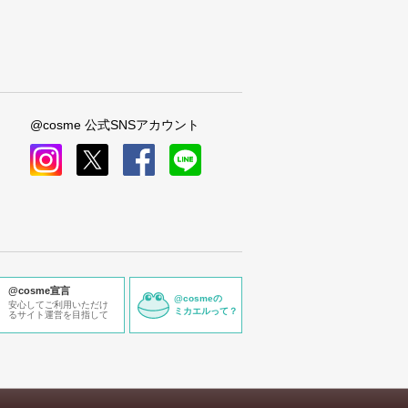
@cosme 公式SNSアカウント
instagram
x
facebook
line
@cosme宣言
@cosmeの
安心してご利用いただけ
ミカエルって？
るサイト運営を目指して