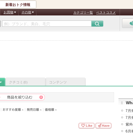
新着おトク情報
お買物
その他
カテゴリ一覧
ベストコスメ
クチコミ
コンテンツ
(0)
Wha
7月
7月
紫外
Like
Have
6月