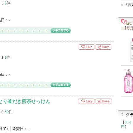
コミ
6
件
6月
売日：
-
【毎月
Like
Have
コミ
1
件
売日：
-
っとり釜だき煎茶せっけん
Like
Have
コミ
50
件
ク
【
デオ
門
】
産終了)
発売日：
-