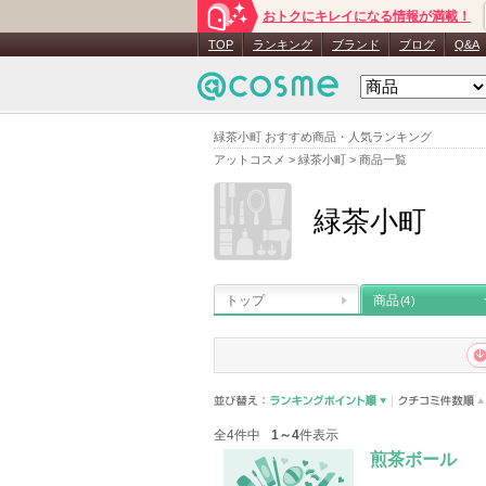
おトクにキレイになる情報が満載！
TOP
ランキング
ブランド
ブログ
Q&A
緑茶小町 おすすめ商品・人気ランキング
アットコスメ
>
緑茶小町
>
商品一覧
緑茶小町
トップ
商品
(4)
全4件中
1～4
件表示
煎茶ボール