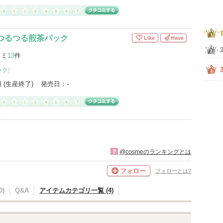
つるつる煎茶パック
Like
Have
コミ
13
件
ック
]
円 (生産終了)
発売日：
-
?
@cosmeのランキングとは
フォロー
フォローとは?
)
Q&A
アイテムカテゴリ一覧 (4)