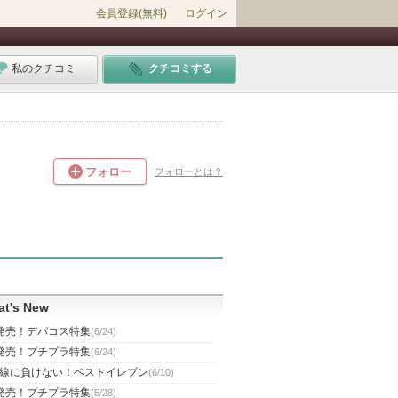
会員登録(無料)
ログイン
私のクチコミ
クチコミする
フォロー
フォローとは？
t's New
発売！デパコス特集
(6/24)
発売！プチプラ特集
(6/24)
線に負けない！ベストイレブン
(6/10)
発売！プチプラ特集
(5/28)