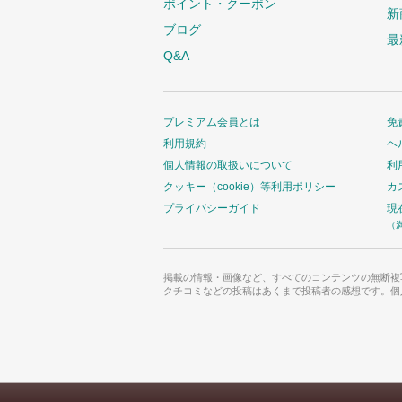
ポイント・クーポン
新
ブログ
最
Q&A
プレミアム会員とは
免
利用規約
ヘ
個人情報の取扱いについて
利
クッキー（cookie）等利用ポリシー
カ
プライバシーガイド
現
（
掲載の情報・画像など、すべてのコンテンツの無断複
クチコミなどの投稿はあくまで投稿者の感想です。個