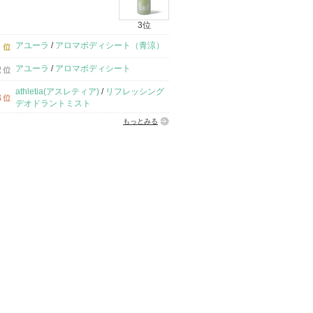
3位
アユーラ
/
アロマボディシート（青涼）
アユーラ
/
アロマボディシート
athletia(アスレティア)
/
リフレッシング
デオドラントミスト
もっとみる