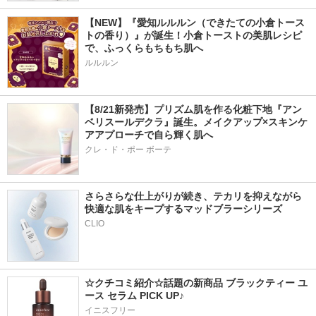
【NEW】『愛知ルルルン（できたての小倉トース
トの香り）』が誕生！小倉トーストの美肌レシピ
で、ふっくらもちもち肌へ
ルルルン
【8/21新発売】プリズム肌を作る化粧下地『アン
ベリスールデクラ』誕生。メイクアップ×スキンケ
アアプローチで自ら輝く肌へ
クレ・ド・ポー ボーテ
さらさらな仕上がりが続き、テカリを抑えながら
快適な肌をキープするマッドブラーシリーズ
☆クチコミ紹介☆話題の新商品 ブラックティー ユ
ース セラム PICK UP♪
イニスフリー