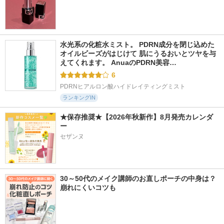
水光系の化粧水ミスト。 PDRN成分を閉じ込めた
オイルビーズがはじけて 肌にうるおいとツヤを与
えてくれます。 AnuaのPDRN美容…
6
PDRNヒアルロン酸ハイドレイティングミスト
ランキングIN
★保存推奨★【2026年秋新作】8月発売カレンダ
ー
セザンヌ
30～50代のメイク講師のお直しポーチの中身は？
崩れにくいコツも