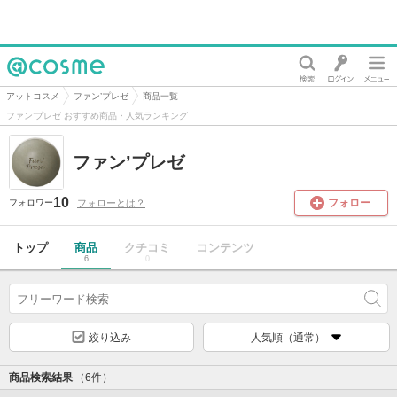
@cosme
アットコスメ
ファン’プレゼ
商品一覧
ファン’プレゼ おすすめ商品・人気ランキング
ファン’プレゼ
10
フォロー
フォローとは？
フォロワー
トップ
商品
クチコミ
コンテンツ
6
0
絞り込み
人気順（通常）
商品検索結果
（6件）