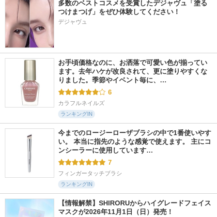
多数のベストコスメを受賞したデジャヴュ「塗る
つけまつげ」をぜひ体験してください！
デジャヴュ
お手頃価格なのに、お洒落で可愛い色が揃ってい
ます。去年ハケが改良されて、更に塗りやすくな
りました。季節やイベント毎に、…
6
カラフルネイルズ
ランキングIN
今までのロージーローザブラシの中で1番使いやす
い。 本当に指先のような感覚で使えます。 主にコ
ンシーラーに使用しています…
7
フィンガータッチブラシ
ランキングIN
【情報解禁】SHIRORUからハイグレードフェイス
マスクが2026年11月1日（日）発売！