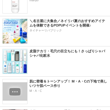
manyo
＼名古屋に大集合／ネイリパ夏のおすすめアイテ
ムを体験できるPOPUPイベントを開催♪
ネイチャーリパブリック
皮脂テカリ・毛穴の目立ちにも！さっぱりシャバ
シャバ化粧水
肌に密着＆トーンアップ！ M・A・Cの下地で美し
いツヤ肌ベース作り
M・A・C