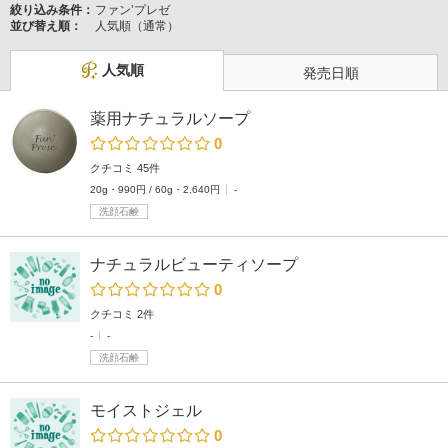
絞り込み条件：
ファン’プレゼ
並び替え順：
人気順（通常）
人気順
発売日順
薬用ナチュラルソープ
0
クチコミ 45件
20g・990円 / 60g・2,640円
-
洗顔石鹸
ナチュラルビューティソープ
0
クチコミ 2件
-
-
洗顔石鹸
モイストジェル
0