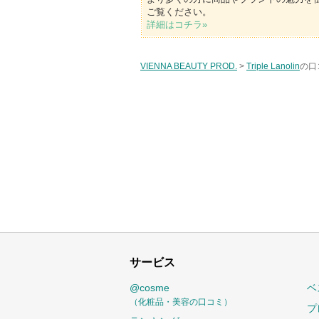
ご覧ください。
詳細はコチラ»
VIENNA BEAUTY PROD.
>
Triple Lanolin
の口
サービス
@cosme
ベ
（化粧品・美容の口コミ）
プ