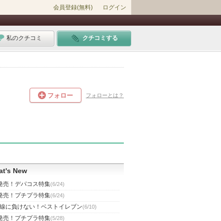
会員登録(無料)
ログイン
私のクチコミ
クチコミする
フォロー
フォローとは？
t's New
発売！デパコス特集
(6/24)
発売！プチプラ特集
(6/24)
線に負けない！ベストイレブン
(6/10)
発売！プチプラ特集
(5/28)