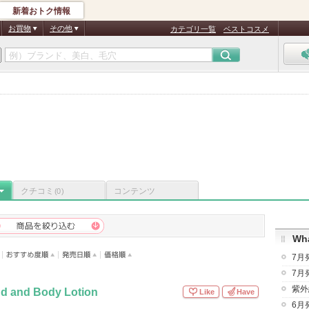
新着おトク情報
お買物
その他
カテゴリ一覧
ベストコスメ
クチコミ
コンテンツ
(0)
Wha
7月
7月
紫外
nd and Body Lotion
Like
Have
6月