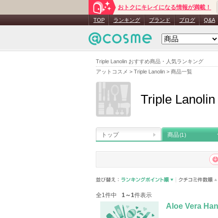
おトクにキレイになる情報が満載！
TOP
ランキング
ブランド
ブログ
Q&A
Triple Lanolin おすすめ商品・人気ランキング
アットコスメ
>
Triple Lanolin
>
商品一覧
Triple Lanolin
トップ
商品
(1)
全1件中
1～1
件表示
Aloe Vera Ha