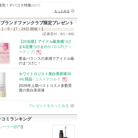
発売！デパコス特集
(5/27)
もっとみる
ブランドファンクラブ限定プレゼント
 1・9・17・24日 開催！】
(応募受付：8/1～8/8)
【20名様】アイドル級束感つけ
ま&定番つけまのり
/ D-UP(ディ
ーアップ)
黄金バランスの束感でアイドル級
現
のまつげに！
ホワイトロジスト美白美容液30
品
ｍL現品
/ コスメデコルテ
2026年上期ベストコスメ多数受
現
賞の美白美容液
品
プレゼントをもっとみる
チコミランキング
シーラー部門
】