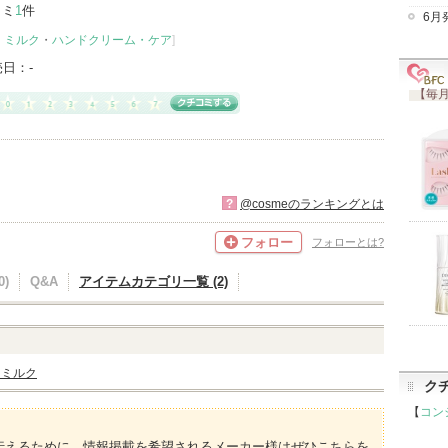
コミ
1
件
6月
・ミルク
・
ハンドクリーム・ケア
]
売日：
-
【毎月
?
@cosmeのランキングとは
フォロー
フォローとは?
)
Q&A
アイテムカテゴリ一覧 (2)
・ミルク
ク
【
コン
伝えるために、情報掲載を希望されるメーカー様はぜひこちらを