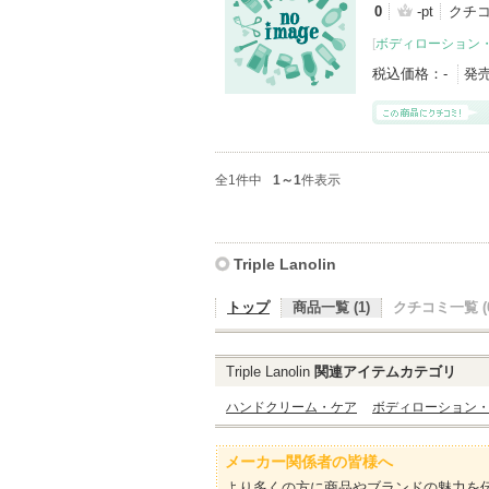
0
-pt
クチ
[
ボディローション
税込価格：
-
発
全1件中
1～1
件表示
Triple Lanolin
トップ
商品一覧 (1)
クチコミ一覧 (0
Triple Lanolin
関連アイテムカテゴリ
ハンドクリーム・ケア
ボディローション
メーカー関係者の皆様へ
より多くの方に商品やブランドの魅力を