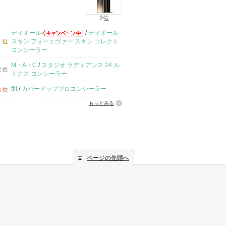
2位
ディオール
/
ディオール
スキン フォーエヴァー スキン コレクト
コンシーラー
M・A・C
/
スタジオ ラディアンス 24 ル
ミナス コンシーラー
tfit
/
カバーアッププロコンシーラー
もっとみる
ページの先頭へ