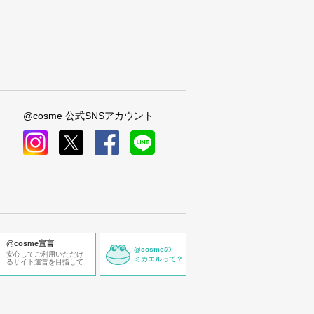
@cosme 公式SNSアカウント
instagram
x
facebook
line
@cosme宣言
@cosmeの
安心してご利用いただけ
ミカエルって？
るサイト運営を目指して