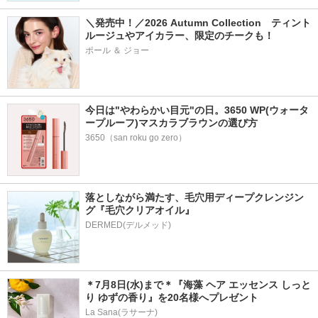
＼発売中！／2026 Autumn Collection　ティント
ルージュやアイカラー、限定のチークも！
ポール ＆ ジョー
今日は"やわらかい目元"の日。3650 WP(ウォータ
ープルーフ)マスカラブラウンの選び方
3650（san roku go zero）
落としながら満たす、毛穴用ディープクレンジン
グ『毛穴クリアオイル』
＊7月8日(水)まで＊『海藻 ヘア エッセンス しっと
り ゆずの香り』を20名様へプレゼント
La Sana(ラサーナ)