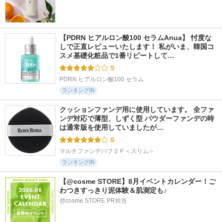
【PDRN ヒアルロン酸100 セラムAnua】 忖度な
しで正直レビューいたします！ 私がいま、韓国コ
スメ基礎化粧品で1番リピートして…
5
PDRN ヒアルロン酸100 セラム
ランキングIN
クッションファンデ用に使用しています。 全ファ
ンデ対応で薄型、しずく型 パウダーファンデの時
は通常版を使用していましたが…
6
マルチファンデパフ２Ｐ＜スリム＞
ランキングIN
【@cosme STORE】8月イベントカレンダー！ご
わつきすっきり泥体験＆肌測定も♪
@cosme STORE PR担当