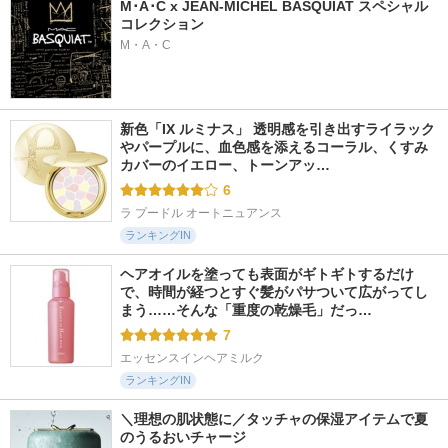
M･A･C x JEAN-MICHEL BASQUIAT スペシャル
コレクション
M・A・C
新色「IX ルミナス」 透明感を引き出すライラック
やパープルに、血色感を添えるコーラル、くすみ
カバーのイエロー、トーンアッ…
6
ラ プードル オートニュアンス
ランキングIN
ヘアオイルを塗っても表面がギトギトするだけ
で、時間が経つとすぐ髪がパサついて広がってし
まう……そんな「重度の乾燥毛」だっ…
7
エッセンスインヘアミルク
ランキングIN
＼理想の肌状態に／タッチャの保湿アイテムで夏
のうるおいチャージ