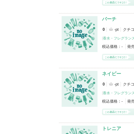
バーチ
0
-pt
クチコ
[
香水・フレグランス
税込価格：
-
発
ネイビー
0
-pt
クチコ
[
香水・フレグランス
税込価格：
-
発
トレニア