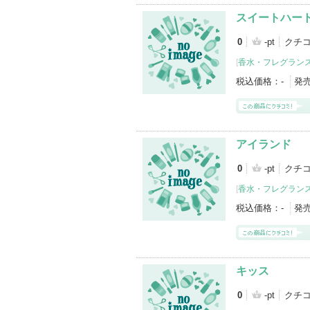
スイートハー
0
-pt
クチ
[
香水・フレグランス
税込価格：
-
発
アイランド
0
-pt
クチ
[
香水・フレグランス
税込価格：
-
発
キッス
0
-pt
クチコ