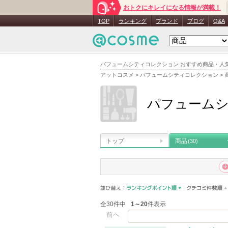
おトクにキレイになる情報が満載！
TOP
ランキング
ブランド
ブログ
Q&A
パフュームシティコレクション おすすめ商品・人
アットコスメ
>
パフュームシティコレクション
>
パフューム
トップ
商品
(30)
全30件中
1～20
件表示
前へ