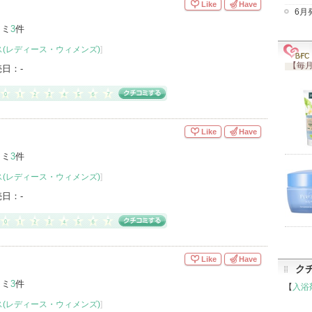
Like
Have
6月
コミ
3
件
(レディース・ウィメンズ)
]
【毎月
売日：
-
Like
Have
コミ
3
件
(レディース・ウィメンズ)
]
売日：
-
Like
Have
ク
コミ
3
件
【
入浴
(レディース・ウィメンズ)
]