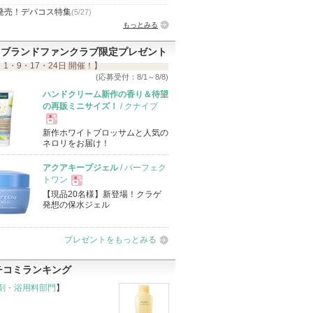
発売！デパコス特集
(5/27)
もっとみる
ブランドファンクラブ限定プレゼント
 1・9・17・24日 開催！】
(応募受付：8/1～8/8)
ハンドクリーム新作の香り＆待望
の再販ミニサイズ！
/ クナイプ
新作ホワイトブロッサムと人気の
現
ネロリをお届け！
アクアキープジェル
/ パーフェク
品
トワン
【現品20名様】新登場！クラゲ
現
発想の保水ジェル
品
プレゼントをもっとみる
チコミランキング
剤・浴用料部門
】