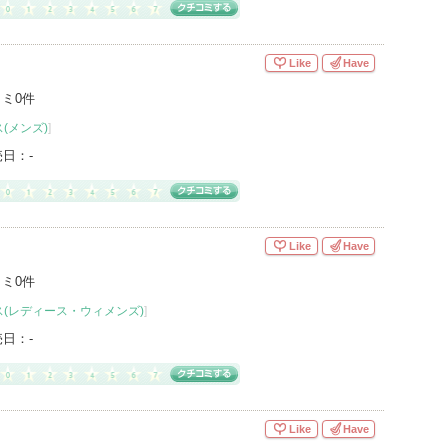
Like
Have
ミ0件
(メンズ)
]
売日：
-
Like
Have
ミ0件
(レディース・ウィメンズ)
]
売日：
-
Like
Have