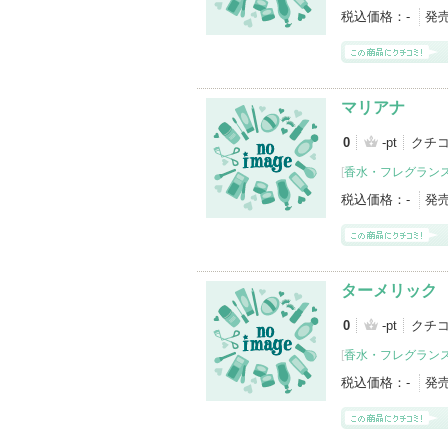
税込価格：
-
発
マリアナ
0
-pt
クチ
[
香水・フレグランス
税込価格：
-
発
ターメリック
0
-pt
クチ
[
香水・フレグランス
税込価格：
-
発