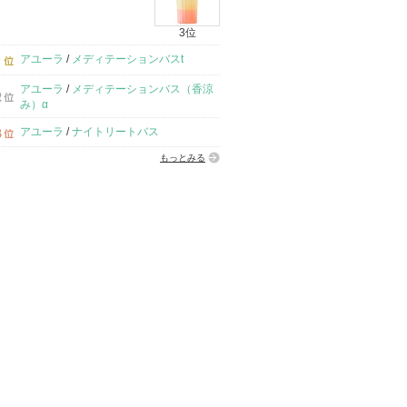
3位
アユーラ
/
メディテーションバスt
アユーラ
/
メディテーションバス（香涼
み）α
アユーラ
/
ナイトリートバス
もっとみる