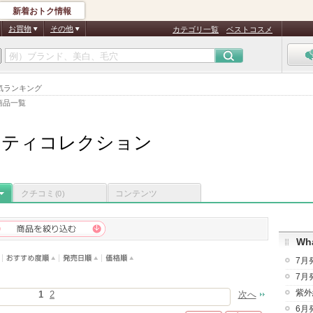
新着おトク情報
お買物
その他
カテゴリ一覧
ベストコスメ
気ランキング
商品一覧
シティコレクション
クチコミ
コンテンツ
(0)
Wha
7月
7月
紫外
1
2
次へ
6月