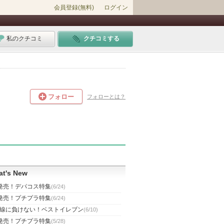
会員登録(無料)
ログイン
私のクチコミ
クチコミする
フォロー
フォローとは？
t's New
発売！デパコス特集
(6/24)
発売！プチプラ特集
(6/24)
線に負けない！ベストイレブン
(6/10)
発売！プチプラ特集
(5/28)