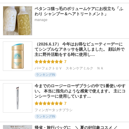
ペタンコ猫っ毛のボリュームケアにお役立ち「ふ
わり シャンプー＆ヘアトリートメント」
manage
（2026.6.17） 今年はお得なビューティーデーに
てシンプルなアネッサを購入しました。 顔以外で
主に野外活動をする時に使用し…
7
パーフェクトＵＶ　スキンケアミルク　ＮＡ
ランキングIN
今までのロージーローザブラシの中で1番使いやす
い。 本当に指先のような感覚で使えます。 主にコ
ンシーラーに使用しています…
7
フィンガータッチブラシ
ランキングIN
帰省・旅行バッグに　＼ 夏の好印象コスメ ／