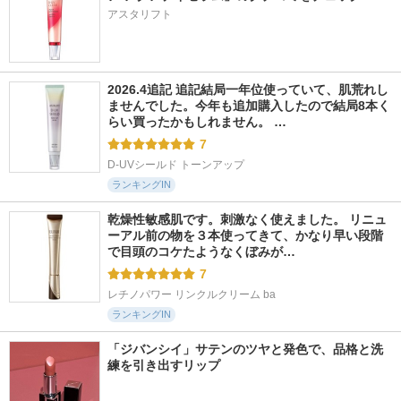
アスタリフト
2026.4追記 追記結局一年位使っていて、肌荒れし
ませんでした。今年も追加購入したので結局8本く
らい買ったかもしれません。 …
7
D-UVシールド トーンアップ
ランキングIN
乾燥性敏感肌です。刺激なく使えました。 リニュ
ーアル前の物を３本使ってきて、かなり早い段階
で目頭のコケたようなくぼみが…
7
レチノパワー リンクルクリーム ba
ランキングIN
「ジバンシイ」サテンのツヤと発色で、品格と洗
練を引き出すリップ