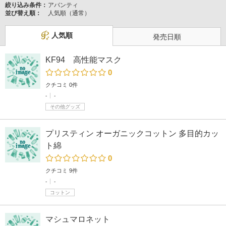
絞り込み条件：
アバンティ
並び替え順：
人気順（通常）
人気順
発売日順
KF94 高性能マスク
0
クチコミ 0件
-
-
その他グッズ
プリスティン オーガニックコットン 多目的カッ
ト綿
0
クチコミ 9件
-
-
コットン
マシュマロネット