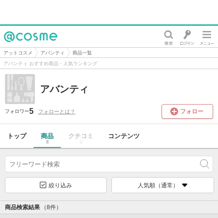
@cosme
アットコスメ
アバンティ
商品一覧
アバンティ おすすめ商品・人気ランキング
アバンティ
5
フォロー
フォローとは？
フォロワー
トップ
商品
クチコミ
コンテンツ
8
0
絞り込み
人気順（通常）
商品検索結果
（8件）