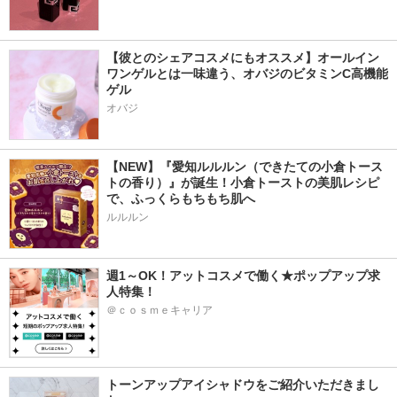
【彼とのシェアコスメにもオススメ】オールイン
ワンゲルとは一味違う、オバジのビタミンC高機能
ゲル
オバジ
【NEW】『愛知ルルルン（できたての小倉トース
トの香り）』が誕生！小倉トーストの美肌レシピ
で、ふっくらもちもち肌へ
ルルルン
週1～OK！アットコスメで働く★ポップアップ求
人特集！
＠ｃｏｓｍｅキャリア
トーンアップアイシャドウをご紹介いただきまし