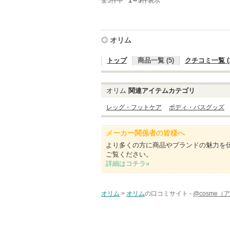
全5件中
1～5
件表示
オリム
トップ
商品一覧 (5)
クチコミ一覧 (1
オリム
関連アイテムカテゴリ
レッグ・フットケア
ボディ・バスグッズ
メーカー関係者の皆様へ
より多くの方に商品やブランドの魅力を
ご覧ください。
詳細はコチラ»
オリム
>
オリム
の口コミサイト -
@cosme（