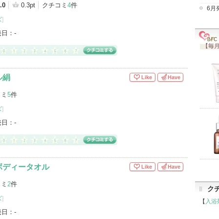
.0
0.3pt
クチコミ
4
件
6月
ズ
]
売日：
-
【毎月
ル絹
Like
Have
コミ
5
件
ズ
]
売日：
-
ボディータオル
Like
Have
コミ
2
件
ク
ズ
]
【
入浴
売日：
-