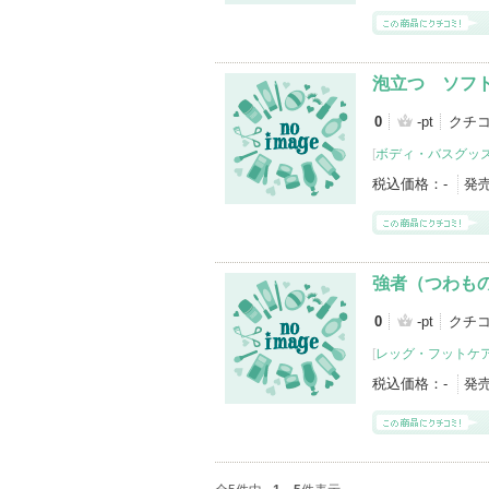
泡立つ ソフ
0
-pt
クチ
[
ボディ・バスグッ
税込価格：
-
発
強者（つわも
0
-pt
クチ
[
レッグ・フットケ
税込価格：
-
発