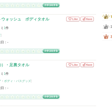
トウォッシュ ボディタオル
Like
Have
コミ
1
件
ズ
]
売日：
-
の）・足裏タオル
Like
Have
コミ
1
件
ア
・
ボディ・バスグッズ
]
売日：
-