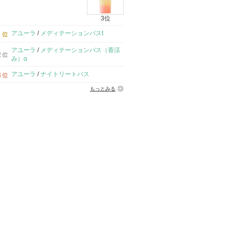
3位
アユーラ
/
メディテーションバスt
アユーラ
/
メディテーションバス（香涼
み）α
アユーラ
/
ナイトリートバス
もっとみる