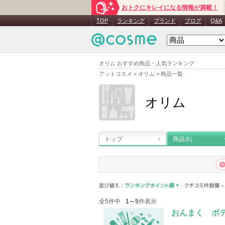
おトクにキレイになる情報が満載！
TOP
ランキング
ブランド
ブログ
Q&A
オリム おすすめ商品・人気ランキング
アットコスメ
>
オリム
>
商品一覧
オリム
トップ
商品
(5)
全5件中
1～5
件表示
おんまく ボ