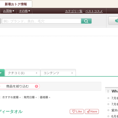
新着おトク情報
お買物
その他
カテゴリ一覧
ベストコスメ
クチコミ
コンテンツ
(1)
Wha
7月
7月
紫外
ディータオル
Like
Have
6月