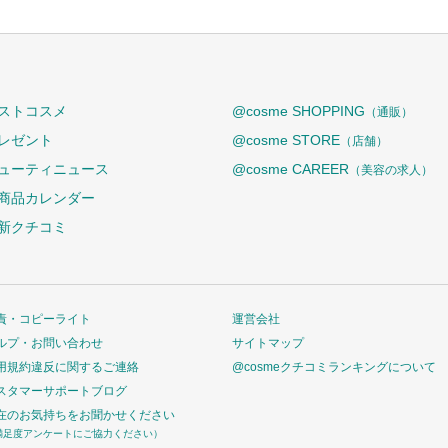
ストコスメ
@cosme SHOPPING
（通販）
レゼント
@cosme STORE
（店舗）
ューティニュース
@cosme CAREER
（美容の求人）
商品カレンダー
新クチコミ
責・コピーライト
運営会社
ルプ・お問い合わせ
サイトマップ
用規約違反に関するご連絡
@cosmeクチコミランキングについて
スタマーサポートブログ
在のお気持ちをお聞かせください
満足度アンケートにご協力ください）