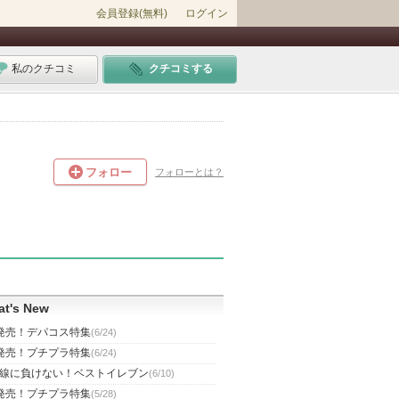
会員登録(無料)
ログイン
私のクチコミ
クチコミする
フォロー
フォローとは？
t's New
発売！デパコス特集
(6/24)
発売！プチプラ特集
(6/24)
線に負けない！ベストイレブン
(6/10)
発売！プチプラ特集
(5/28)