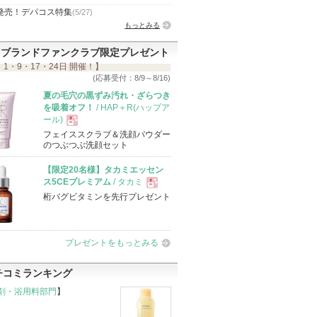
発売！デパコス特集
(5/27)
もっとみる
ブランドファンクラブ限定プレゼント
 1・9・17・24日 開催！】
(応募受付：8/9～8/16)
夏の毛穴の黒ずみ汚れ・ざらつき
を吸着オフ！
/ HAP＋R(ハップア
ール)
フェイススクラブ＆洗顔パウダー
現
のつぶつぶ洗顔セット
【限定20名様】タカミエッセン
品
ス5CEプレミアム
/ タカミ
桁バグビタミンを先行プレゼント
現
品
プレゼントをもっとみる
チコミランキング
剤・浴用料部門
】