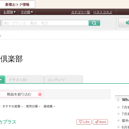
新着おトク情報
お買物
その他
カテゴリ一覧
ベストコスメ
グ
倶楽部
クチコミ
コンテンツ
(0)
Wha
7月
7月
紫外
カプラス
Like
Have
6月