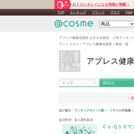
おトクにキレイになる情報が満載！
TOP
ランキング
ブランド
ブログ
Q&A
アプレス健康倶楽部 おすすめ商品・人気ランキン
アットコスメ
>
アプレス健康倶楽部
>
商品一覧
アプレス健康
トップ
商品
(3)
全3件中
1～3
件表示
Ｃｏ-Ｑ１０マ