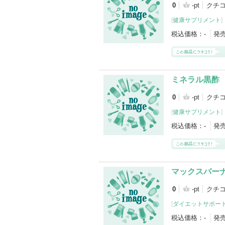
0
-pt
クチコ
[
健康サプリメント
]
税込価格：
-
発
ミネラル黒酢
0
-pt
クチコ
[
健康サプリメント
]
税込価格：
-
発
マックスバー
0
-pt
クチコ
[
ダイエットサポー
税込価格：
-
発