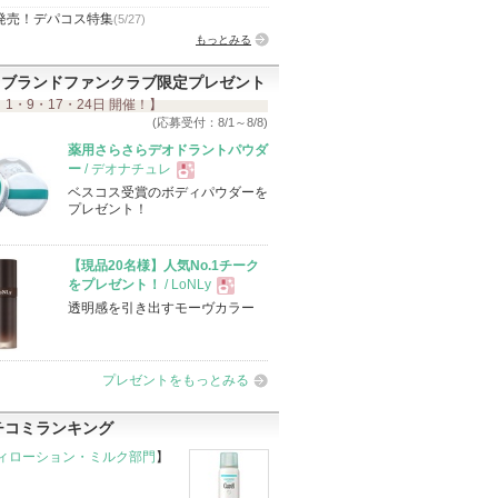
発売！デパコス特集
(5/27)
もっとみる
ブランドファンクラブ限定プレゼント
 1・9・17・24日 開催！】
(応募受付：8/1～8/8)
薬用さらさらデオドラントパウダ
ー
/ デオナチュレ
ベスコス受賞のボディパウダーを
現
プレゼント！
品
【現品20名様】人気No.1チーク
をプレゼント！
/ LoNLy
透明感を引き出すモーヴカラー
現
品
プレゼントをもっとみる
チコミランキング
ィローション・ミルク部門
】