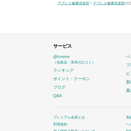
アプレス健康倶楽部
>
アプレス健康倶楽部
の口
サービス
@cosme
ベ
（化粧品・美容の口コミ）
プ
ランキング
ビ
ポイント・クーポン
新
ブログ
最
Q&A
プレミアム会員とは
免
利用規約
ヘ