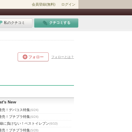
会員登録(無料)
ログイン
私のクチコミ
クチコミする
フォロー
フォローとは？
t's New
発売！デパコス特集
(6/24)
発売！プチプラ特集
(6/24)
線に負けない！ベストイレブン
(6/10)
発売！プチプラ特集
(5/28)