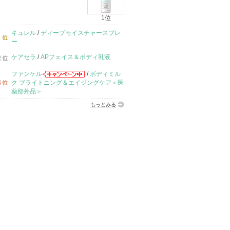
1位
キュレル
/
ディープモイスチャースプレ
ー
ケアセラ
/
APフェイス＆ボディ乳液
ファンケル
/
ボディミル
ク ブライトニング＆エイジングケア＜医
薬部外品＞
もっとみる