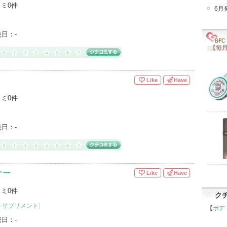
ミ0件
6月
売日：
-
【毎月
Like
Have
ミ0件
売日：
-
ナー
Like
Have
ミ0件
ク
トサプリメント
]
【
ボデ
売日：
-