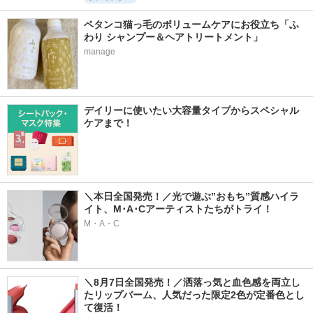
ペタンコ猫っ毛のボリュームケアにお役立ち「ふ
わり シャンプー＆ヘアトリートメント」
manage
デイリーに使いたい大容量タイプからスペシャル
ケアまで！
＼本日全国発売！／光で遊ぶ”おもち”質感ハイラ
イト、M･A･Cアーティストたちがトライ！
M・A・C
＼8月7日全国発売！／洒落っ気と血色感を両立し
たリップバーム、人気だった限定2色が定番色とし
て復活！