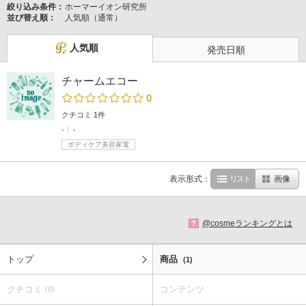
絞り込み条件：
ホーマーイオン研究所
並び替え順：
人気順（通常）
人気順
発売日順
チャームエコー
0
クチコミ 1件
-
-
ボディケア美容家電
表示形式：
リスト
画像
@cosmeランキングとは
?
トップ
商品
(1)
クチコミ
コンテンツ
(0)