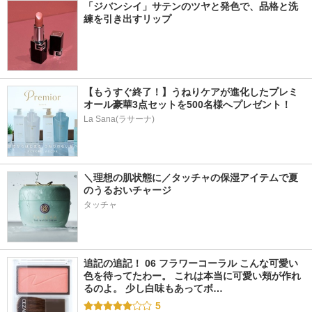
「ジバンシイ」サテンのツヤと発色で、品格と洗
練を引き出すリップ
【もうすぐ終了！】うねりケアが進化したプレミ
オール豪華3点セットを500名様へプレゼント！
La Sana(ラサーナ)
＼理想の肌状態に／タッチャの保湿アイテムで夏
のうるおいチャージ
タッチャ
追記の追記！ 06 フラワーコーラル こんな可愛い
色を待ってたわー。 これは本当に可愛い頬が作れ
るのよ。 少し白味もあってボ…
5