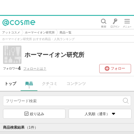
@cosme
アットコスメ
ホーマーイオン研究所
商品一覧
ホーマーイオン研究所 おすすめ商品・人気ランキング
ホーマーイオン研究所
4
フォロー
フォローとは？
フォロワー
トップ
商品
クチコミ
コンテンツ
1
0
絞り込み
人気順（通常）
商品検索結果
（1件）