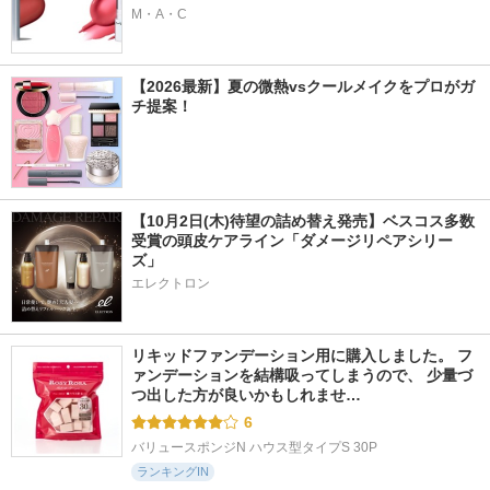
M・A・C
【2026最新】夏の微熱vsクールメイクをプロがガ
チ提案！
【10月2日(木)待望の詰め替え発売】ベスコス多数
受賞の頭皮ケアライン「ダメージリペアシリー
ズ」
エレクトロン
リキッドファンデーション用に購入しました。 フ
ァンデーションを結構吸ってしまうので、 少量づ
つ出した方が良いかもしれませ…
6
バリュースポンジN ハウス型タイプS 30P
ランキングIN