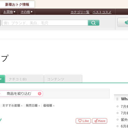
新着おトク情報
お買物
その他
カテゴリ一覧
ベストコスメ
ップ
クチコミ
コンテンツ
(0)
Wha
7月
7月
紫外
プ
Like
Have
6月