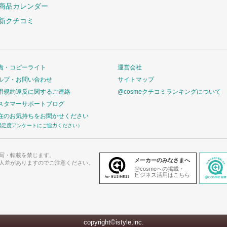
商品カレンダー
新クチコミ
責・コピーライト
運営会社
ルプ・お問い合わせ
サイトマップ
用規約違反に関するご連絡
@cosmeクチコミランキングについて
スタマーサポートブログ
在のお気持ちをお聞かせください
満足度アンケートにご協力ください）
写・転載を禁じます。
メーカーのみなさまへ
人差がありますのでご注意ください。
@cosmeへの掲載・
ビジネス活用はこちら
copyright©istyle,inc.