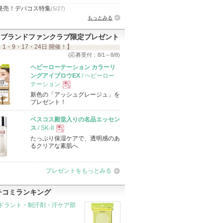
発売！デパコス特集
(5/27)
もっとみる
ブランドファンクラブ限定プレゼント
 1・9・17・24日 開催！】
(応募受付：8/1～8/8)
ヘビーローテーション カラーリ
ングアイブロウEX
/ ヘビーロー
テーション
新色の「アッシュグレージュ」を
現
プレゼント！
ベスコス殿堂入りの名品エッセン
品
ス
/ SK-II
たっぷり保湿ケアで、透明感のあ
現
るクリアな素肌へ
品
プレゼントをもっとみる
チコミランキング
ドラント・制汗剤・汗ケア部