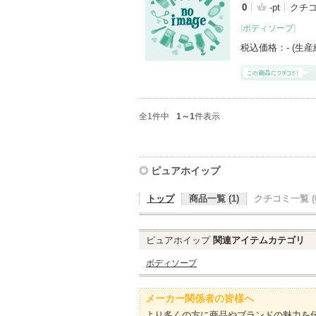
0
-pt
クチ
[
ボディソープ
]
税込価格：
- (生
全1件中
1～1
件表示
ピュアホイップ
トップ
商品一覧 (1)
クチコミ一覧 (0
ピュアホイップ
関連アイテムカテゴリ
ボディソープ
メーカー関係者の皆様へ
より多くの方に商品やブランドの魅力を