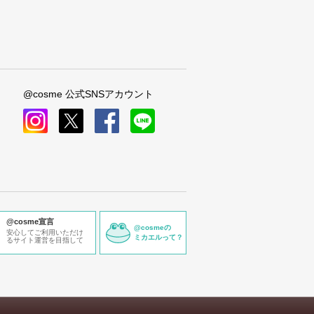
@cosme 公式SNSアカウント
instagram
x
facebook
line
@cosme宣言
@cosmeの
安心してご利用いただけ
ミカエルって？
るサイト運営を目指して