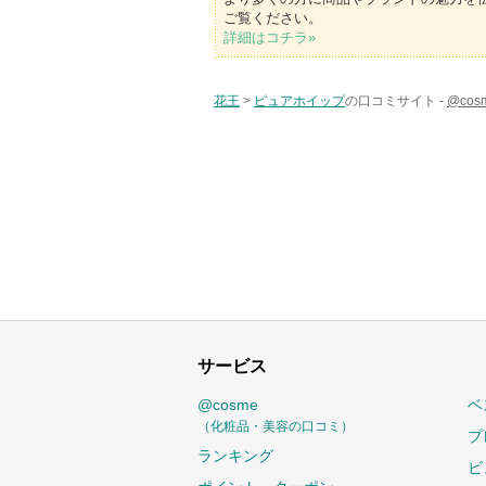
ご覧ください。
詳細はコチラ»
花王
>
ピュアホイップ
の口コミサイト -
@co
サービス
@cosme
ベ
（化粧品・美容の口コミ）
プ
ランキング
ビ