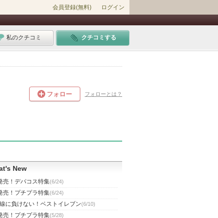
会員登録(無料)
ログイン
私のクチコミ
クチコミする
フォロー
フォローとは？
t's New
発売！デパコス特集
(6/24)
発売！プチプラ特集
(6/24)
線に負けない！ベストイレブン
(6/10)
発売！プチプラ特集
(5/28)