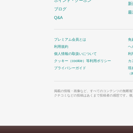
ポイント・クーポン
新
ブログ
最
Q&A
プレミアム会員とは
免
利用規約
ヘ
個人情報の取扱いについて
利
クッキー（cookie）等利用ポリシー
カ
プライバシーガイド
現
（
掲載の情報・画像など、すべてのコンテンツの無断複
クチコミなどの投稿はあくまで投稿者の感想です。個