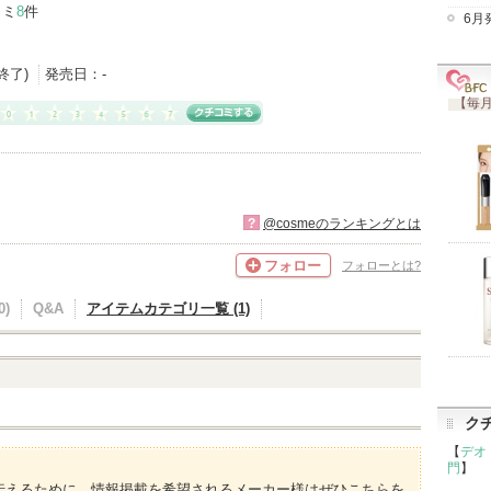
コミ
8
件
6月
産終了)
発売日：
-
【毎月
?
@cosmeのランキングとは
フォロー
フォローとは?
)
Q&A
アイテムカテゴリ一覧 (1)
ク
【
デオ
門
】
伝えるために、情報掲載を希望されるメーカー様はぜひこちらを