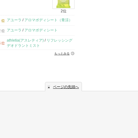
2位
アユーラ
/
アロマボディシート（青涼）
アユーラ
/
アロマボディシート
athletia(アスレティア)
/
リフレッシング
デオドラントミスト
もっとみる
ページの先頭へ