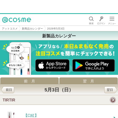
@cosme
アットコスメ
新商品カレンダー
2026年5月3日
新製品カレンダー
前月
翌月
5月3日（日）
前日
翌日
TIRTIR
【口紅】