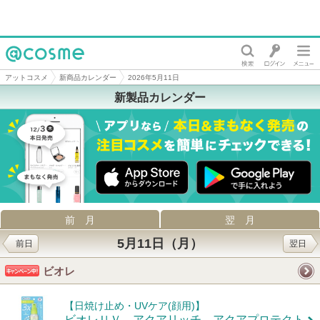
@cosme
アットコスメ
新商品カレンダー
2026年5月11日
新製品カレンダー
前月
翌月
5月11日（月）
前日
翌日
ビオレ
【日焼け止め・UVケア(顔用)】
ビオレＵＶ アクアリッチ アクアプロテクト