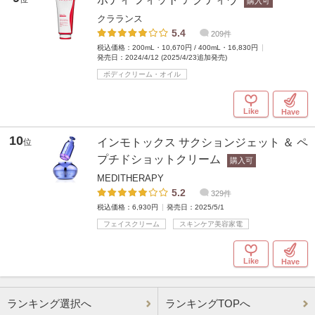
購入可
クラランス
5.4
209件
税込価格：200mL・10,670円 / 400mL・16,830円
発売日：2024/4/12 (2025/4/23追加発売)
ボディクリーム・オイル
Like
Have
10
インモトックス サクションジェット ＆ ペ
位
プチドショットクリーム
購入可
MEDITHERAPY
5.2
329件
税込価格：6,930円
発売日：2025/5/1
フェイスクリーム
スキンケア美容家電
Like
Have
ランキング選択へ
ランキングTOPへ