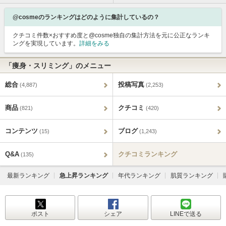
@cosmeのランキングはどのように集計しているの？
クチコミ件数×おすすめ度と@cosme独自の集計方法を元に公正なランキ
ングを実現しています。
詳細をみる
「痩身・スリミング」のメニュー
総合
投稿写真
(4,887)
(2,253)
商品
クチコミ
(821)
(420)
コンテンツ
ブログ
(15)
(1,243)
Q&A
クチコミランキング
(135)
最新ランキング
急上昇ランキング
年代ランキング
肌質ランキング
ポスト
シェア
LINEで送る