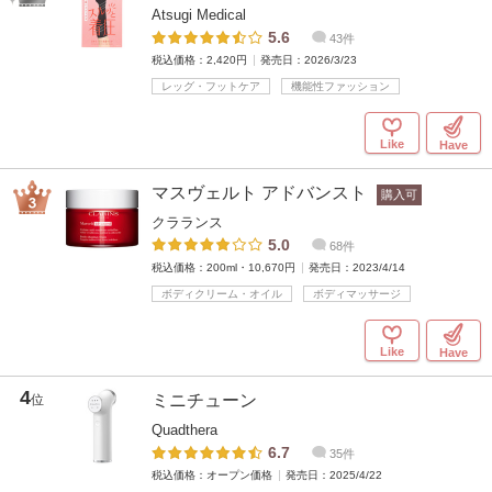
Atsugi Medical
5.6
43件
税込価格：2,420円
発売日：2026/3/23
レッグ・フットケア
機能性ファッション
Like
Have
マスヴェルト アドバンスト
購入可
クラランス
5.0
68件
税込価格：200ml・10,670円
発売日：2023/4/14
ボディクリーム・オイル
ボディマッサージ
Like
Have
4
ミニチューン
位
Quadthera
6.7
35件
税込価格：オープン価格
発売日：2025/4/22