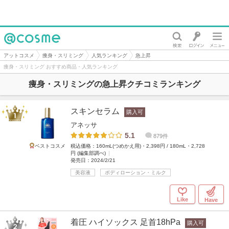
@cosme
アットコスメ
痩身・スリミング
人気ランキング
急上昇
痩身・スリミング おすすめ商品・人気ランキング
痩身・スリミングの急上昇クチコミランキング
スキンセラム
購入可
アネッサ
5.1
879件
ベストコスメ
税込価格：160mL(つめかえ用)・2,398円 / 180mL・2,728
円 (編集部調べ)
発売日：2024/2/21
美容液
ボディローション・ミルク
Like
Have
着圧 ハイソックス 足首18hPa
購入可