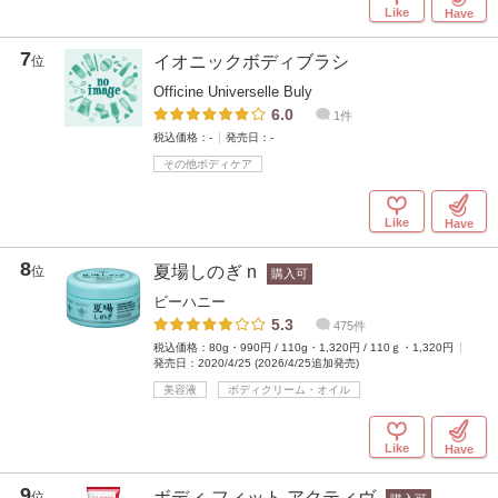
Like
Have
7
イオニックボディブラシ
位
Officine Universelle Buly
6.0
1件
税込価格：-
発売日：-
その他ボディケア
Like
Have
8
夏場しのぎ n
位
購入可
ビーハニー
5.3
475件
税込価格：80g・990円 / 110g・1,320円 / 110ｇ・1,320円
発売日：2020/4/25 (2026/4/25追加発売)
美容液
ボディクリーム・オイル
Like
Have
9
ボディ フィット アクティヴ
位