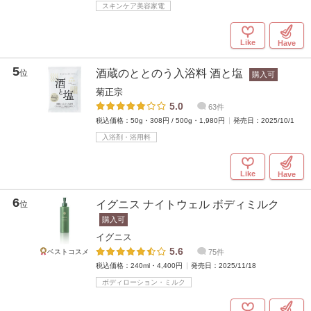
スキンケア美容家電
Like
Have
5
酒蔵のととのう入浴料 酒と塩
位
購入可
菊正宗
5.0
63件
税込価格：50g・308円 / 500g・1,980円
発売日：2025/10/1
入浴剤・浴用料
Like
Have
6
イグニス ナイトウェル ボディミルク
位
購入可
イグニス
5.6
ベストコスメ
75件
税込価格：240ml・4,400円
発売日：2025/11/18
ボディローション・ミルク