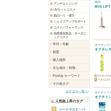
MiiS
アンチエイジング
MiiS LIF
UVカットコスメ
肌のハリ・弾力
シェイプアップサポート
コストパフォーマンス
自然派化粧品・オーガニ
ックコスメ
年代・年齢
オクチシリ
オクチレ
肌質
購入場所
主な成分・特徴
PickUp キーワード
ランキング
その他タグ
ベストコス
IN
カテゴリ一覧へ
メ
オクチシリ
オクチミ
人気急上昇のタグ
シートマスク・パ