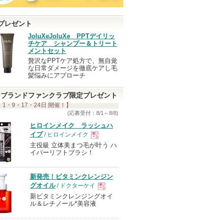
プレゼント
JoluXeJoluXe PPTデイリッ
チケア シャンプー＆トリート
メントセット
贅沢なPPTケア処方で、無自覚
な日常ダメージを徹底ケアし毛
髪悩みにアプローチ
ブランドファンクラブ限定プレゼント
 1・9・17・24日 開催！】
(応募受付：8/1～8/8)
ヒロインメイク ラッシュハ
イプ
/ ヒロインメイク
主役級 立体美まつ毛が叶う ハ
現
イパーリフトブラシ！
品
新発売！ビタミンクレンジン
グオイル
/ ドクターケイ
新ビタミンクレンジングオイ
現
ル＆レチノール*美容液