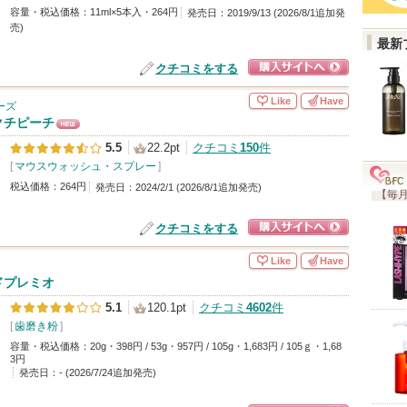
容量・税込価格：11ml×5本入・264円
発売日：2019/9/13 (2026/8/1追加発
売)
最新
クチコミをする
ショッピングサイ
Like
Have
ーズ
トへ
クチピーチ
NE
5.5
22.2pt
クチコミ
150
件
W
[
マウスウォッシュ・スプレー
]
税込価格：264円
発売日：2024/2/1 (2026/8/1追加発売)
【毎月
クチコミをする
ショッピングサイ
Like
Have
トへ
ドプレミオ
5.1
120.1pt
クチコミ
4602
件
[
歯磨き粉
]
容量・税込価格：20g・398円 / 53g・957円 / 105g・1,683円 / 105ｇ・1,68
3円
発売日：- (2026/7/24追加発売)