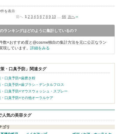
10件を表示
前へ
1
2
3
4
5
6
7
8
9
10
…
66
次へ
meのランキングはどのように集計しているの？
件数×おすすめ度と@cosme独自の集計方法を元に公正なラン
実現しています。
詳細をみる
対策・口臭予防」関連タグ
策・口臭予防×歯磨き粉
策・口臭予防×歯ブラシ・デンタルフロス
策・口臭予防×マウスウォッシュ・スプレー
策・口臭予防×その他オーラルケア
eで人気の美容タグ
テゴリ