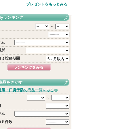
品
プレゼントをもっとみる
Myランキング
～
テム
場所
コミ投稿期間
商品をさがす
対策・口臭予防
の商品一覧をみる
～
日
テム
コミ件数