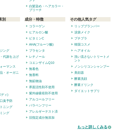
ント
白髪染め・ヘアカラー・
ブリーチ
果別
成分・特徴
その他人気タグ
コラーゲン
リッププランパー
ヒアルロン酸
涙袋メイク
ビタミンC
プチプラ
AHA(フルーツ酸)
韓国コスメ
ジング
プラセンタ
ヘアオイル
・代謝を上げ
レチノール
洗い流さないトリートメ
ント
コエンザイムQ10
ォーマンス
ノンシリコンシャンプー
無着色
品・オーガニ
美顔器
無香料
酵素洗顔
無鉱物油
酵素ドリンク
界面活性剤不使用
ダイエットサプリ
紫外線吸収剤不使用
ボディ)
アルコールフリー
口臭予防
パラベンフリー
トニング
アレルギーテスト済
ミング
旧指定成分無添加
もっと詳しくみる