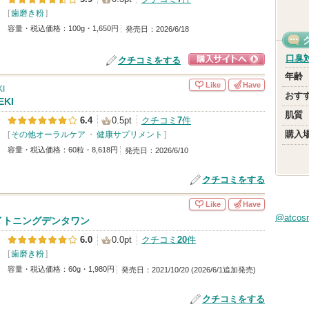
[
歯磨き粉
]
容量・税込価格：100g・1,650円
発売日：2026/6/18
口臭
クチコミをする
ショッピングサイ
年齢
Like
Have
I
トへ
おす
EKI
肌質
6.4
0.5pt
クチコミ
7
件
購入
[
その他オーラルケア
・
健康サプリメント
]
容量・税込価格：60粒・8,618円
発売日：2026/6/10
クチコミをする
Like
Have
@atco
イトニングデンタワン
6.0
0.0pt
クチコミ
20
件
[
歯磨き粉
]
容量・税込価格：60g・1,980円
発売日：2021/10/20 (2026/6/1追加発売)
クチコミをする