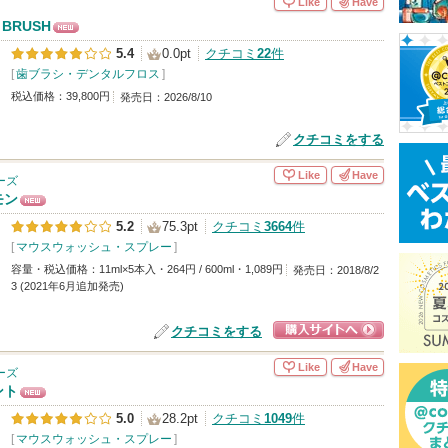
Like
Have
T BRUSH
NE
5.4
0.0pt
クチコミ
22
件
W
[
歯ブラシ・デンタルフロス
]
税込価格：39,800円
発売日：2026/8/10
クチコミをする
Like
Have
ーズ
モン
NE
5.2
75.3pt
クチコミ
3664
件
W
[
マウスウォッシュ・スプレー
]
容量・税込価格：11ml×5本入・264円 / 600ml・1,089円
発売日：2018/8/2
3 (2021年6月追加発売)
クチコミをする
ショッピングサイ
Like
Have
ーズ
トへ
ント
NE
5.0
28.2pt
クチコミ
1049
件
W
[
マウスウォッシュ・スプレー
]