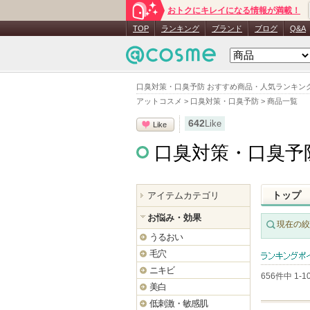
おトクにキレイになる情報が満載！
TOP
ランキング
ブランド
ブログ
Q&A
口臭対策・口臭予防 おすすめ商品・人気ランキン
アットコスメ
>
口臭対策・口臭予防
>
商品一覧
642
Like
Like
口臭対策・口臭予
トップ
アイテムカテゴリ
お悩み・効果
現在の絞
うるおい
毛穴
ランキング
ニキビ
656件中 1-
ト順
美白
低刺激・敏感肌