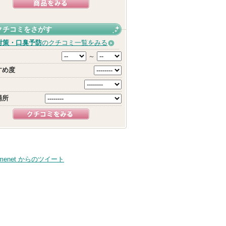
クチコミをさがす
対策・口臭予防
のクチコミ一覧をみる
～
すめ度
場所
smenet からのツイート