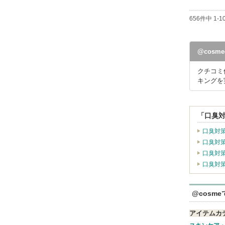
656件中 1-
@cos
クチコミ
キングを
「口臭
口臭対
口臭対
口臭対
口臭対
@cosm
アイテムカ