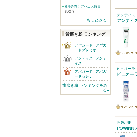
ベストコス
IN
6月発売！デパコス特集
メ
(5/27)
デンティス
もっとみる
デンティス
歯磨き粉 ランキング
アパガード
/
アパガ
ードプレミオ
デンティス
/
デンテ
ランキング
ィス
IN
ピュオーラ
アパガード
/
アパガ
ピュオー
ードセレナ
歯磨き粉 ランキングをみ
る
ランキング
IN
POWINK
POWIN