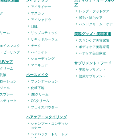
・基礎化粧品
メイクアップ
ボディケア・オーラルケ
ア
アイライナー
レッグ・フットケア
グ
マスカラ
脱毛・除毛ケア
アイシャドウ
ハンドクリーム・ケア
口紅
リーム
リップスティック
美容グッズ・美容家電
リキッドルージュ
スキンケア美容家電
ェイスマスク
チーク
ボディケア美容家電
・ピーリング
ハイライト
ヘアケア美容家電
シェーディング
UVケア
サプリメント・フード
マニキュア
クリーム
美容サプリメント
ベースメイク
乳液
健康サプリメント
ローション
ファンデーション
ジェル
化粧下地
スプレー
BBクリーム
スティック
CCクリーム
フェイスパウダー
ヘアケア・スタイリング
シャンプー・コンディシ
ョナー
ヘアパック・トリートメ