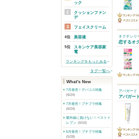
ック
クッションファン
デ
ランキング
ベストコス
フェイスクリーム
IN
メ
オクチシリ
美容液
恋するオ
スキンケア美容家
電
ランキングをもっとみる
タグ一覧へ
ランキング
What's New
IN
7月発売！デパコス特集
アパガード
(6/24)
アパガー
7月発売！プチプラ特集
(6/24)
紫外線に負けない！ベストイ
レブン
(6/10)
6月発売！プチプラ特集
ランキング
(5/28)