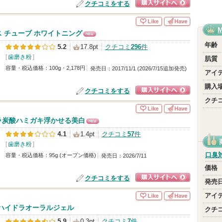
クチコミをする
ショッピングサイ
Like
Have
トへ
 チューブ ホワイトニング
NE
年齢
5.2
17.8pt
クチコミ
296
件
W
[
歯磨き粉
]
肌質
容量・税込価格：100g・2,178円
発売日：2017/11/1 (2026/7/15追加発売)
アイ
購入
クチコミをする
クチ
ショッピングサイ
Like
Have
トへ
ラ炭酸ハミガキ浮かせる美白
NE
4.1
1.4pt
クチコミ
57
件
W
[
歯磨き粉
]
口臭
容量・税込価格：95g (オープン価格)
発売日：2026/7/11
価格
クチコミをする
発売
ショッピングサイ
アイ
Like
Have
トへ
K ハイドラオーラルジェル
クチ
5.9
0.3pt
クチコミ
7
件