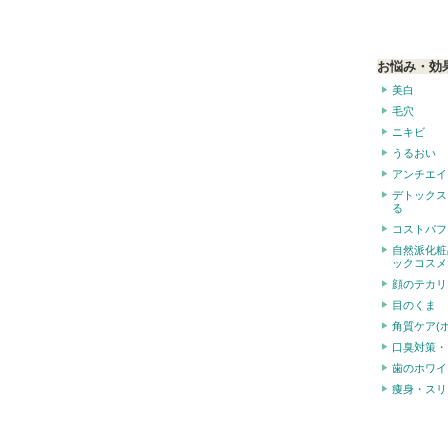
お悩み・効
美白
毛穴
ニキビ
うるおい
アンチエイ
デトックス
る
コストパフ
自然派化粧
ックコスメ
顔のテカリ
目のくま
角質ケア(
口臭対策・
歯のホワイ
痩身・スリ