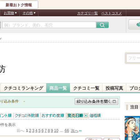
新着おトク情報
お買物
その他
カテゴリ一覧
ベストコスメ
グ
防
クチコミランキング
商品一覧
クチコミ一覧
投稿写真
ブロ
り込み条件
－
注目
絞り込み条件を開く
ポイン
クチコミ件数
おすすめ度順
発売日順
価格順
10件を表示
順
前へ
1
2
3
4
5
6
7
8
9
10
…
66
次へ