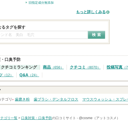
旧指定成分無添加
もっと詳しくみる
なるタグを探す
策・口臭予防
クチコミランキング
商品
クチコミ
投稿写真
（656）
（8070）
（7
ツ
Q&A
（12）
（24）
ク
カテゴリ
歯磨き粉
歯ブラシ・デンタルフロス
マウスウォッシュ・スプレ
カテゴリ一覧
>
口臭対策・口臭予防
の口コミサイト -
@cosme（アットコスメ）