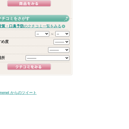
クチコミをさがす
対策・口臭予防
のクチコミ一覧をみる
～
すめ度
場所
smenet からのツイート