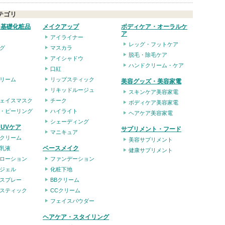
テゴリ
・基礎化粧品
メイクアップ
ボディケア・オーラルケ
ア
アイライナー
レッグ・フットケア
グ
マスカラ
脱毛・除毛ケア
アイシャドウ
ハンドクリーム・ケア
口紅
リーム
リップスティック
美容グッズ・美容家電
リキッドルージュ
スキンケア美容家電
ェイスマスク
チーク
ボディケア美容家電
・ピーリング
ハイライト
ヘアケア美容家電
シェーディング
UVケア
サプリメント・フード
マニキュア
クリーム
美容サプリメント
ベースメイク
乳液
健康サプリメント
ローション
ファンデーション
ジェル
化粧下地
スプレー
BBクリーム
スティック
CCクリーム
フェイスパウダー
ヘアケア・スタイリング