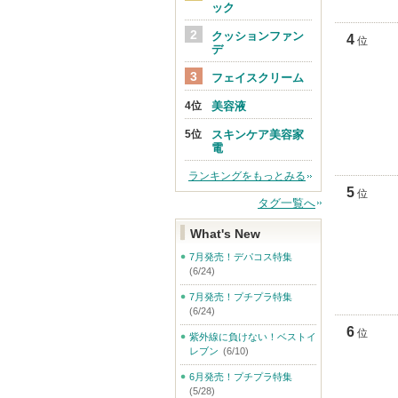
ック
クッションファン
4
位
デ
フェイスクリーム
美容液
スキンケア美容家
電
ランキングをもっとみる
5
位
タグ一覧へ
What's New
7月発売！デパコス特集
(6/24)
7月発売！プチプラ特集
(6/24)
6
位
紫外線に負けない！ベストイ
レブン
(6/10)
6月発売！プチプラ特集
(5/28)