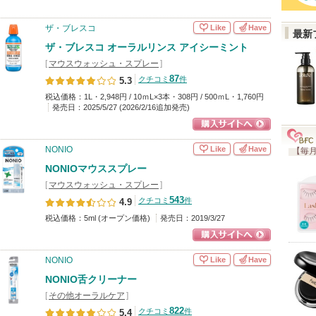
Like
Have
ザ・ブレスコ
最新
ザ・ブレスコ オーラルリンス アイシーミント
[
マウスウォッシュ・スプレー
]
87
クチコミ
件
5.3
税込価格：1L・2,948円 / 10ｍL×3本・308円 / 500ｍL・1,760円
発売日：2025/5/27 (2026/2/16追加発売)
ショッピングサイ
Like
Have
NONIO
【毎月
トへ
NONIOマウススプレー
[
マウスウォッシュ・スプレー
]
543
クチコミ
件
4.9
税込価格：5ml (オープン価格)
発売日：2019/3/27
ショッピングサイ
Like
Have
NONIO
トへ
NONIO舌クリーナー
[
その他オーラルケア
]
822
クチコミ
件
5.4