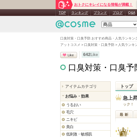
おトクにキレイになる情報が満載！
TOP
ランキング
ブランド
ブログ
Q&A
口臭対策・口臭予防 おすすめ商品・人気ランキン
アットコスメ
>
口臭対策・口臭予防
>
人気ランキ
642
Like
Like
口臭対策・口臭予
トップ
アイテムカテゴリ
お悩み・効果
急上
ック！
うるおい
毛穴
ニキビ
最新
美白
低刺激・敏感肌