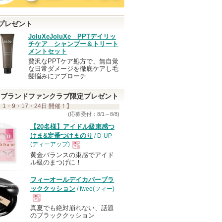
プレゼント
JoluXeJoluXe PPTデイリッ
チケア シャンプー＆トリート
メントセット
贅沢なPPTケア処方で、無自覚
な日常ダメージを徹底ケアし毛
髪悩みにアプローチ
ブランドファンクラブ限定プレゼント
 1・9・17・24日 開催！】
(応募受付：8/1～8/8)
【20名様】アイドル級束感つ
けま&定番つけまのり
/ D-UP
(ディーアップ)
黄金バランスの束感でアイド
現
ル級のまつげに！
フィーオールデイカバーブラ
品
ッククッション
/ fwee(フィー)
真夏でも絶対崩れない、話題
現
のブラッククッション