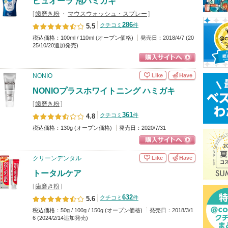
ピュオーラ 泡ハミガキ
[
歯磨き粉
・
マウスウォッシュ・スプレー
]
286
クチコミ
件
5.5
税込価格：100ml / 110ml (オープン価格)
発売日：2018/4/7 (20
25/10/20追加発売)
ショッピングサイ
Like
Have
NONIO
トへ
NONIOプラスホワイトニング ハミガキ
[
歯磨き粉
]
361
クチコミ
件
4.8
税込価格：130g (オープン価格)
発売日：2020/7/31
ショッピングサイ
Like
Have
クリーンデンタル
トへ
トータルケア
[
歯磨き粉
]
632
クチコミ
件
5.6
税込価格：50g / 100g / 150g (オープン価格)
発売日：2018/3/1
6 (2024/2/14追加発売)