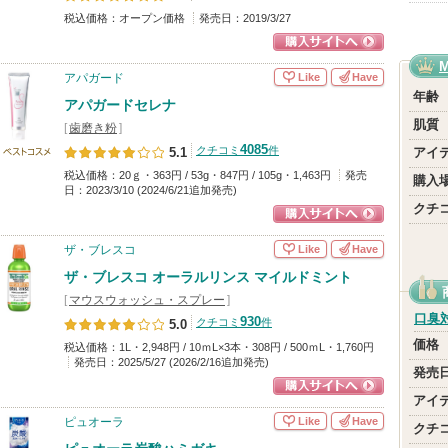
税込価格：オープン価格
発売日：2019/3/27
ショッピングサイ
Like
Have
アパガード
トへ
年齢
アパガードセレナ
肌質
[
歯磨き粉
]
4085
クチコミ
件
5.1
アイ
ストコス
税込価格：20ｇ・363円 / 53g・847円 / 105g・1,463円
発売
購入
日：2023/3/10 (2024/6/21追加発売)
クチ
ショッピングサイ
Like
Have
ザ・ブレスコ
トへ
ザ・ブレスコ オーラルリンス マイルドミント
[
マウスウォッシュ・スプレー
]
口臭
930
クチコミ
件
5.0
価格
税込価格：1L・2,948円 / 10ｍL×3本・308円 / 500ｍL・1,760円
発売日：2025/5/27 (2026/2/16追加発売)
発売
アイ
ショッピングサイ
Like
Have
ピュオーラ
クチ
トへ