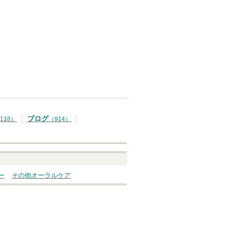
ブログ
118）
（914）
ー
その他オーラルケア