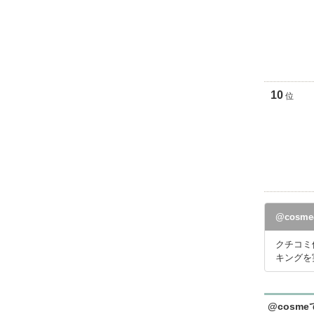
10
位
@cos
クチコミ
キングを
@cosm