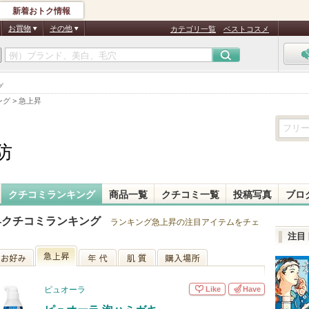
新着おトク情報
お買物
その他
カテゴリ一覧
ベストコスメ
グ
ング
>
急上昇
防
クチコミランキング
商品一覧
クチコミ一覧
投稿写真
ブロ
昇クチコミランキング
ランキング急上昇の注目アイテムをチェ
注目
お好み
急上昇
年代
肌質
購入場所
Like
Have
ピュオーラ