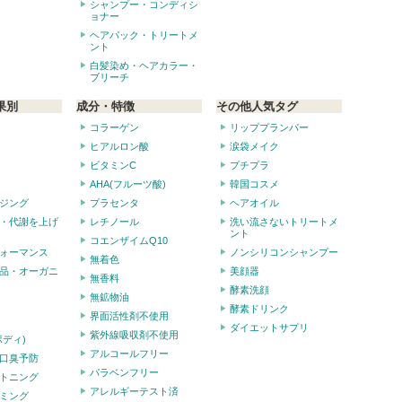
シャンプー・コンディシ
ョナー
ヘアパック・トリートメ
ント
白髪染め・ヘアカラー・
ブリーチ
果別
成分・特徴
その他人気タグ
コラーゲン
リッププランパー
ヒアルロン酸
涙袋メイク
ビタミンC
プチプラ
AHA(フルーツ酸)
韓国コスメ
ジング
プラセンタ
ヘアオイル
・代謝を上げ
レチノール
洗い流さないトリートメ
ント
コエンザイムQ10
ォーマンス
ノンシリコンシャンプー
無着色
品・オーガニ
美顔器
無香料
酵素洗顔
無鉱物油
酵素ドリンク
界面活性剤不使用
ダイエットサプリ
紫外線吸収剤不使用
ボディ)
アルコールフリー
口臭予防
パラベンフリー
トニング
アレルギーテスト済
ミング