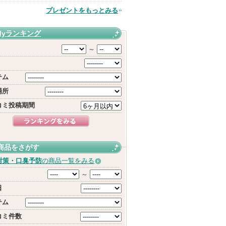
プレゼントをもっとみる
品
Myランキング
～
テム
場所
コミ投稿期間
商品をさがす
対策・口臭予防
の商品一覧をみる
～
日
テム
コミ件数