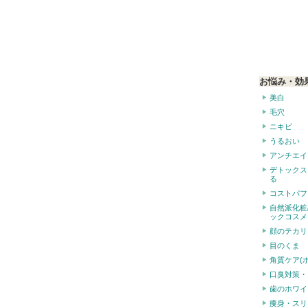
お悩み・効
美白
毛穴
ニキビ
うるおい
アンチエイ
デトックス
る
コストパフ
自然派化粧
ックコスメ
顔のテカリ
目のくま
角質ケア(
口臭対策・
歯のホワイ
痩身・スリ