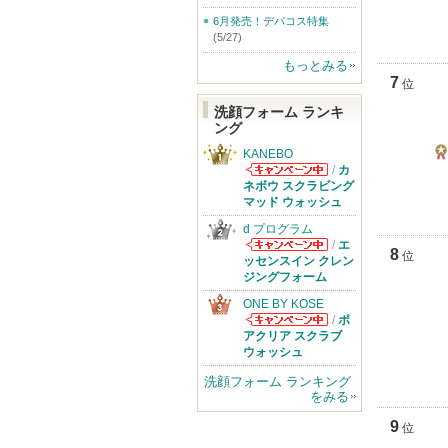
6月発売！デパコス特集
(5/27)
もっとみる
7
位
洗顔フォーム ランキ
ング
KANEBO
ベ
/
カ
メ
KANEBOから
ネボウ スクラビング
のお知らせがあ
マッド ウォッシュ
ります
d プログラム
/
エ
8
位
d プログラムか
ッセンスイン クレン
らのお知らせが
ジングフォーム
あります
ONE BY KOSE
/
ポ
ONE BY KOSE
アクリア スクラブ
からのお知らせ
ウォッシュ
があります
洗顔フォーム ランキング
をみる
9
位