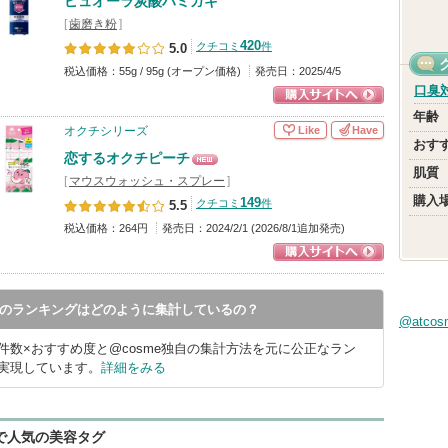
ピュオーラ炭酸ハミガキ
[
歯磨き粉
]
420
クチコミ
件
5.0
税込価格：55g / 95g (オープン価格)
発売日：2025/4/5
口臭
ショッピングサイ
年齢
Like
Have
オクチシリーズ
トへ
おす
恋するオクチピーチ
NEW
肌質
[
マウスウォッシュ・スプレー
]
購入
149
クチコミ
件
5.5
税込価格：264円
発売日：2024/2/1 (2026/8/1追加発売)
ショッピングサイ
トへ
meのランキングはどのように集計しているの？
@atco
件数×おすすめ度と@cosme独自の集計方法を元に公正なラン
実現しています。
詳細をみる
eで人気の美容タグ