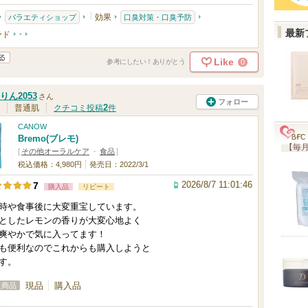
効果
バラエティショップ
口臭対策・口臭予防
最新
ード
-
Like
0
参考にしたい！ありがとう
りん2053
さん
フォロー
2
普通肌
クチコミ投稿
件
CANOW
Bremo(ブレモ)
【毎月
[
その他オーラルケア
・
食品
]
税込価格：4,980円
発売日：2022/3/1
2026/8/7 11:01:46
7
購入品
リピート
時や食事後に大変重宝しています。
としたレモンの香りが大変心地よく
爽やかで気に入ってます！
も便利なのでこれからも購入しようと
す。
現品
購入品
た商品