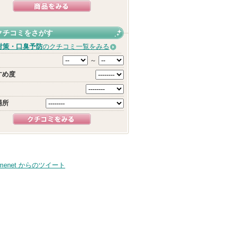
クチコミをさがす
対策・口臭予防
のクチコミ一覧をみる
～
すめ度
場所
smenet からのツイート