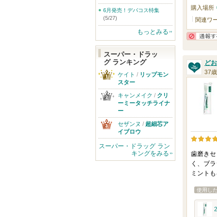
購入場所
6月発売！デパコス特集
(5/27)
関連ワ
もっとみる
スーパー・ドラッ
グ ランキング
どお
37歳
ケイト
/
リップモン
スター
キャンメイク
/
クリ
ーミータッチライナ
ー
セザンヌ
/
超細芯ア
イブロウ
スーパー・ドラッグ ラン
キングをみる
歯磨きセ
く、ブラ
ミントも
使用し