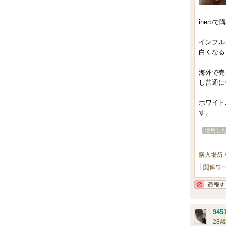
iherb
インフル
白くなる
海外で売
し普通に
ホワイト
す。
使用し
購入場所
関連ワ
945
28歳