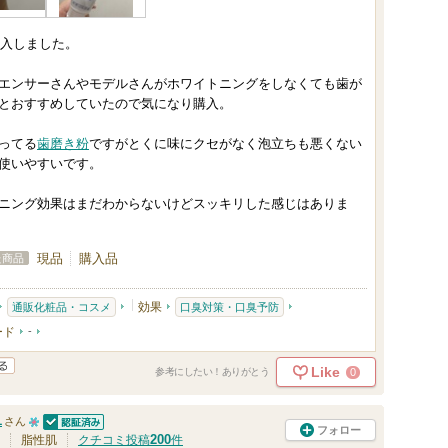
バ
で購入しました。
ー
に
エンサーさんやモデルさんがホワイトニングをしなくても歯が
お
とおすすめしていたので気になり購入。
気
ってる
歯磨き粉
ですがとくに味にクセがなく泡立ちも悪くない
に
使いやすいです。
入
り
ニング効果はまだわからないけどスッキリした感じはありま
登
録
現品
購入品
た商品
さ
れ
効果
通販化粧品・コスメ
口臭対策・口臭予防
て
ード
-
い
Like
0
参考にしたい！ありがとう
ま
す
1
さん
フォロー
認証済
1
200
脂性肌
クチコミ投稿
件