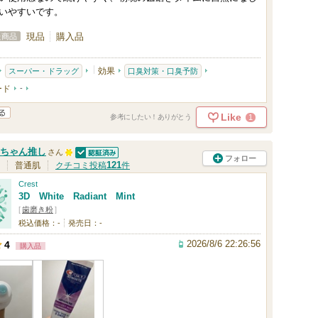
に
いやすいです。
お
現品
購入品
た商品
気
に
効果
スーパー・ドラッグ
口臭対策・口臭予防
入
ード
-
り
Like
1
参考にしたい！ありがとう
登
録
ちゃん推し
さん
さ
フォロー
認証済
1
121
普通肌
クチコミ投稿
件
れ
0
Crest
て
3D White Radiant Mint
0
[
歯磨き粉
]
い
人
税込価格：-
発売日：-
ま
以
2026/8/6 22:26:56
4
購入品
す
上
の
メ
ン