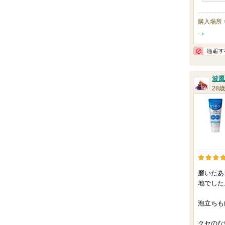
購入場所
-
波風
28歳
磨いたあ
地でした
泡立ちも
クセのな