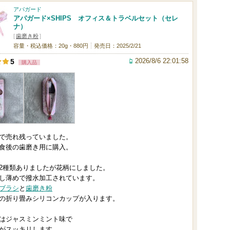
0
アパガード
アパガード×SHIPS オフィス＆トラベルセット（セレ
人
ナ）
以
[
歯磨き粉
]
容量・税込価格：20g・880円
発売日：2025/2/21
上
2026/8/6 22:01:58
5
の
購入品
メ
ン
バ
ー
に
で売れ残っていました。
お
食後の歯磨き用に購入。
気
2種類ありましたが花柄にしました。
に
し薄めで撥水加工されています。
入
ブラシ
と
歯磨き粉
り
の折り畳みシリコンカップが入ります。
登
はジャスミンミント味で
録
がスッキリします。