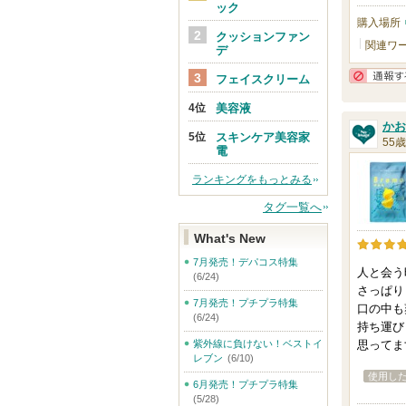
ック
購入場所
クッションファン
関連ワ
デ
フェイスクリーム
美容液
かお
スキンケア美容家
55歳
電
ランキングをもっとみる
タグ一覧へ
What's New
7月発売！デパコス特集
人と会う
(6/24)
さっぱり
7月発売！プチプラ特集
口の中も
(6/24)
持ち運び
紫外線に負けない！ベストイ
思ってま
レブン
(6/10)
使用し
6月発売！プチプラ特集
(5/28)