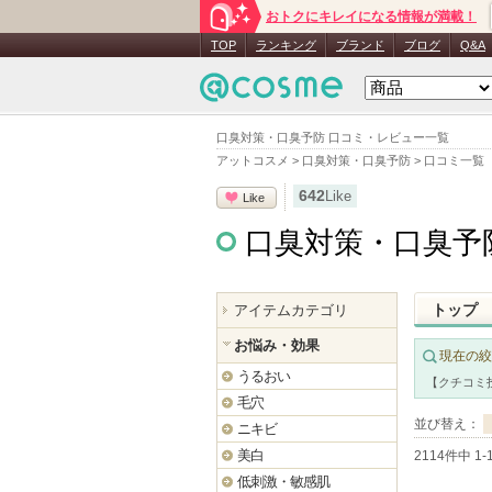
おトクにキレイになる情報が満載！
TOP
ランキング
ブランド
ブログ
Q&A
口臭対策・口臭予防 口コミ・レビュー一覧
アットコスメ
>
口臭対策・口臭予防
>
口コミ一覧
642
Like
Like
口臭対策・口臭予
トップ
アイテムカテゴリ
お悩み・効果
現在の絞
うるおい
【クチコミ
毛穴
並び替え：
ニキビ
美白
2114件中 1
低刺激・敏感肌