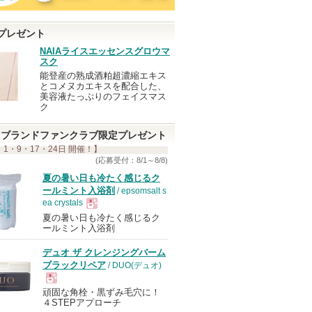
プレゼント
NAIAライスエッセンスグロウマ
スク
能登産の熟成酒粕超濃縮エキス
とコメヌカエキスを配合した、
美容液たっぷりのフェイスマス
ク
ブランドファンクラブ限定プレゼント
 1・9・17・24日 開催！】
(応募受付：8/1～8/8)
夏の暑い日も冷たく感じるク
ールミント入浴剤
/ epsomsalt s
ea crystals
夏の暑い日も冷たく感じるク
現
ールミント入浴剤
デュオ ザ クレンジングバーム
品
ブラックリペア
/ DUO(デュオ)
頑固な角栓・黒ずみ毛穴に！
現
４STEPアプローチ