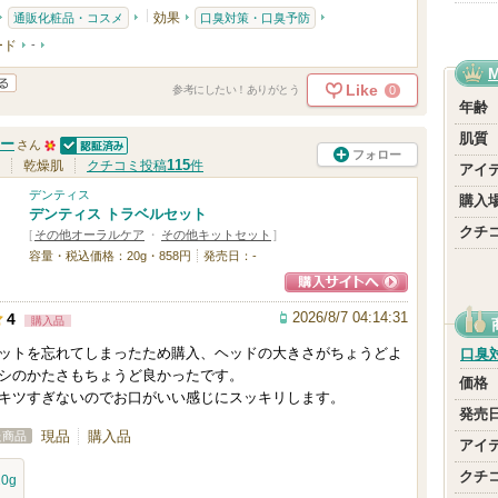
効果
通販化粧品・コスメ
口臭対策・口臭予防
ード
-
Like
0
参考にしたい！ありがとう
年齢
肌質
ー
さん
フォロー
認証済
5
115
乾燥肌
クチコミ投稿
件
アイ
0
デンティス
購入
デンティス トラベルセット
人
クチ
[
その他オーラルケア
・
その他キットセット
]
以
容量・税込価格：20g・858円
発売日：-
上
ショッピングサイ
の
2026/8/7 04:14:31
4
購入品
トへ
メ
ットを忘れてしまったため購入、ヘッドの大きさがちょうどよ
口臭
ン
シのかたさもちょうど良かったです。
価格
バ
キツすぎないのでお口がいい感じにスッキリします。
発売
ー
現品
購入品
た商品
アイ
に
クチ
20g
お