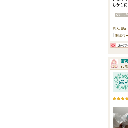
むから使
使用し
購入場所
関連ワ
蜜璃
35歳