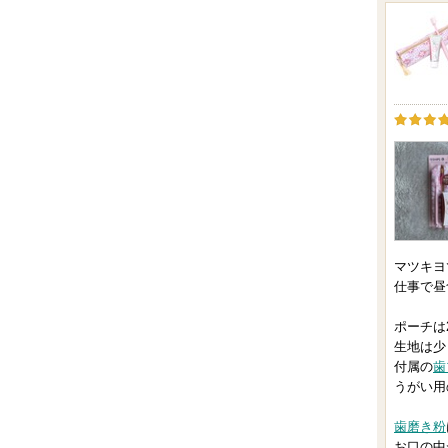
マツキヨ
仕事で昼
ポーチは
生地は少
付属の
歯
うがい用
歯磨き粉
お口の中