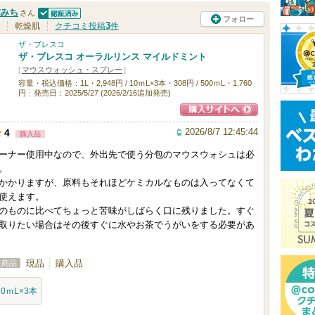
みち
さん
フォロー
認証済
3
乾燥肌
クチコミ投稿
件
ザ・ブレスコ
ザ・ブレスコ オーラルリンス マイルドミント
[
マウスウォッシュ・スプレー
]
容量・税込価格：1L・2,948円 / 10ｍL×3本・308円 / 500ｍL・1,760
円
発売日：2025/5/27 (2026/2/16追加発売)
ショッピングサイ
2026/8/7 12:45:44
4
購入品
トへ
ーナー使用中なので、外出先で使う分包のマウスウォシュは必
。
かかりますが、原料もそれほどケミカルなものは入ってなくて
使えます。
のものに比べてちょっと苦味がしばらく口に残りました。すぐ
取りたい場合はその後すぐに水やお茶でうがいをする必要があ
現品
購入品
た商品
10ｍL×3本