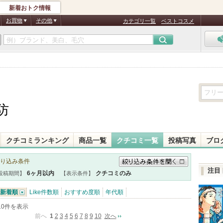
新着おトク情報
お買物
その他
カテゴリ一覧
ベストコスメ
防
クチコミランキング
商品一覧
クチコミ一覧
投稿写真
ブロ
り込み条件
注目
絞り込み条件を開く
6ヶ月以内
クチコミのみ
投稿期間】
【表示条件】
新着順
Like件数順
おすすめ度順
年代順
-10件を表示
前へ
1
2
3
4
5
6
7
8
9
10
次へ