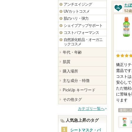
アンチエイジング
たぼ
52歳
UVカットコスメ
肌のハリ・弾力
シェイプアップサポート
コストパフォーマンス
自然派化粧品・オーガニ
ックコスメ
年代・年齢
肌質
矯正リテ
需品です
購入場所
コストは
主な成分・特徴
安心して
ただ他社
PickUp キーワード
に苦味を
その他タグ
ります
カテゴリ一覧へ
使用し
人気急上昇のタグ
シートマスク・パ