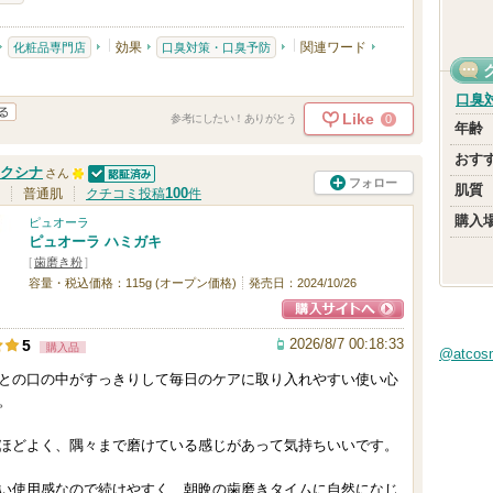
気
に
効果
関連ワード
化粧品専門店
口臭対策・口臭予防
入
り
口臭
Like
0
参考にしたい！ありがとう
登
年齢
録
おす
クシナ
さん
フォロー
さ
認証済
肌質
1
100
普通肌
クチコミ投稿
件
れ
購入
0
ピュオーラ
ピュオーラ ハミガキ
て
0
[
歯磨き粉
]
い
人
容量・税込価格：115g (オープン価格)
発売日：2024/10/26
ま
以
す
ショッピングサイ
上
2026/8/7 00:18:33
5
購入品
@atco
トへ
の
との口の中がすっきりして毎日のケアに取り入れやすい使い心
メ
。
ン
ほどよく、隅々まで磨けている感じがあって気持ちいいです。
バ
ー
い使用感なので続けやすく、朝晩の歯磨きタイムに自然になじ