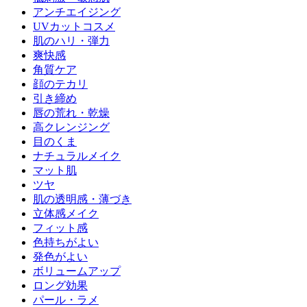
アンチエイジング
UVカットコスメ
肌のハリ・弾力
爽快感
角質ケア
顔のテカリ
引き締め
唇の荒れ・乾燥
高クレンジング
目のくま
ナチュラルメイク
マット肌
ツヤ
肌の透明感・薄づき
立体感メイク
フィット感
色持ちがよい
発色がよい
ボリュームアップ
ロング効果
パール・ラメ