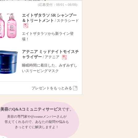
(応募受付：08/01～08/08)
エイトザタラソ SR シャンプー
＆トリートメント
/ ステラシード
現
エイトザタラソから新ライン登
場！
品
アテニア ミッドナイトモイスチ
ャライザー
/ アテニア
現
睡眠時間に着目した、みずみずし
いスリーピングマスク
品
プレゼントをもっとみる
美容
の
Q&Aコミュニティサービス
です。
美容の専門家や@cosmeメンバーさんが
答えてくれるので、あなたの疑問や悩みも
きっとすぐに解決しますよ！