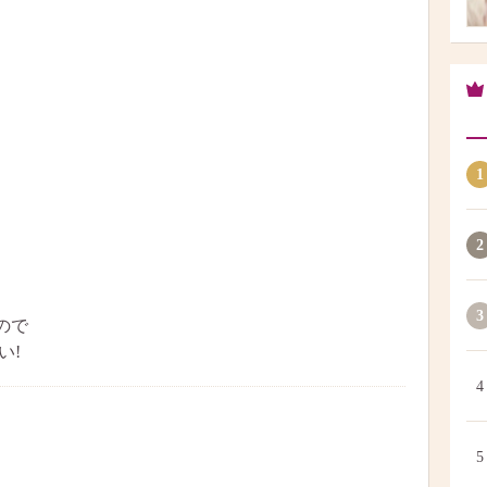
1
2
3
ので
い!
4
5