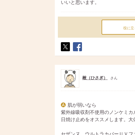
いいと思います。
役に立
ポス
シェ
ト
ア
楸（ひさぎ）
さん
肌が弱いなら
紫外線吸収剤不使用のノンケミカ
日焼け止めをオススメします。大
セザンヌ ウルトラカバーＵＶフ