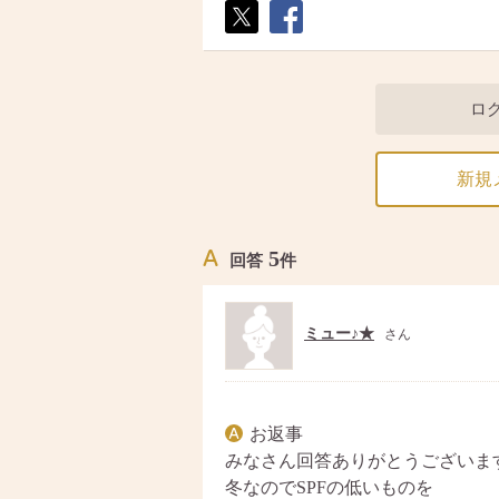
ポス
シェ
ト
ア
ロ
新規
5
回答
件
ミュー♪★
さん
お返事
みなさん回答ありがとうございます
冬なのでSPFの低いものを