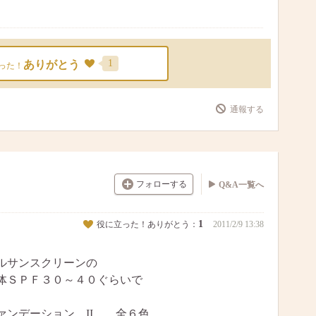
1
ありがとう
った！
通報する
フォローする
Q&A一覧へ
1
役に立った！ありがとう：
2011/2/9 13:38
ルサンスクリーンの
体ＳＰＦ３０～４０ぐらいで
ァンデーション II 全６色