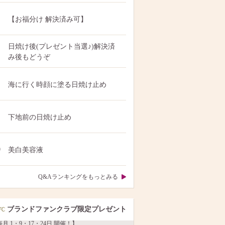
【お福分け 解決済み可】
日焼け後(プレゼント当選♪)解決済
み後もどうぞ
海に行く時顔に塗る日焼け止め
下地前の日焼け止め
0
美白美容液
Q&Aランキングをもっとみる
ブランドファンクラブ限定プレゼント
月 1・9・17・24日 開催！】