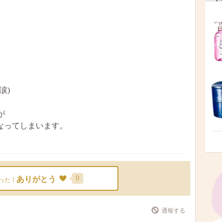
。
涙)
が
なってしまいます。
0
ありがとう
った！
通報する