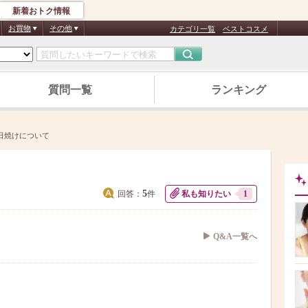
新着おトク情報
お買物
その他
カテゴリ一覧
ベストコスメ
質問一覧
ランキング
日焼けについて
5
回答：
件
私も知りたい
1
Q&A一覧へ