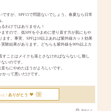
ですが、SPF15で問題ないでしょう。春夏なら日常
ね。
あるわけではありません！
いますので、低SPFを小まめに塗り直す方が肌にもや
ます。事実、SPFは10以上あれば紫外線カット効果
いう実験結果があります。どちらも紫外線を90%以上カ
直すことはメイクも落とさなければならないし難し
りないのです。
方は直ちにやめたほうがよろしいです。
かかって悪いだけです。
3
ありがとう
った！
通報する