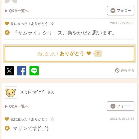
フォロー
Q&A一覧へ
0
2021/6/15 20:06
役に立った！ありがとう：
『サムライ』シリ－ズ、爽やかだと思います。
ありがとう
0
役に立った！
通報する
ポ
シ
送
ス
ェ
る
ト
ア
スミレ･☆ﾟ:*:ﾟ
さん
フォロー
Q&A一覧へ
0
2021/6/15 19:55
役に立った！ありがとう：
マリンです(^_^)