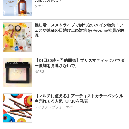
売前にお試し！
タカミ
推し活コスメ＆ライブで崩れないメイク特集！フ
ェスや遠征の日焼け止め対策を@cosme社員が解
説
【24日20時～予約開始】プリズマティックパウダ
ー復刻を見逃さないで。
NARS
【マルチに使える】アーティストカラーペンシル
今売れてる人気TOP10を発表！
メイクアップフォーエバー