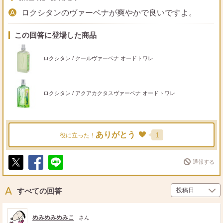
ロクシタンのヴァーベナが爽やかで良いですよ。
この回答に登場した商品
ロクシタン / クールヴァーベナ オードトワレ
ロクシタン / アクアカクタスヴァーベナ オードトワレ
ありがとう
1
役に立った！
通報する
ポ
シ
送
ス
ェ
る
ト
ア
すべての回答
めみめみめみこ
さん