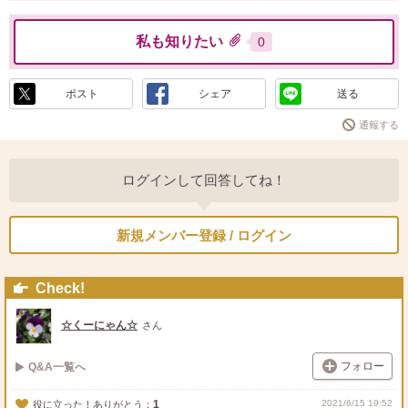
私も知りたい
0
ポスト
シェア
送る
通報する
ログインして回答してね！
新規メンバー登録 / ログイン
Check!
☆くーにゃん☆
さん
フォロー
Q&A一覧へ
1
2021/6/15 19:52
役に立った！ありがとう：