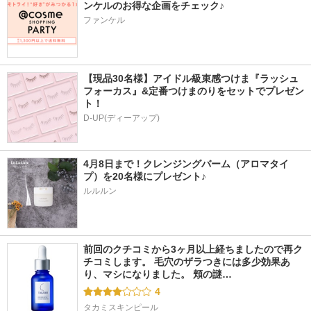
ンケルのお得な企画をチェック♪
ファンケル
【現品30名様】アイドル級束感つけま『ラッシュ
フォーカス』&定番つけまのりをセットでプレゼン
ト！
D-UP(ディーアップ)
4月8日まで！クレンジングバーム（アロマタイ
プ）を20名様にプレゼント♪
ルルルン
前回のクチコミから3ヶ月以上経ちましたので再ク
チコミします。 毛穴のザラつきには多少効果あ
り、マシになりました。 頬の謎…
4
タカミスキンピール