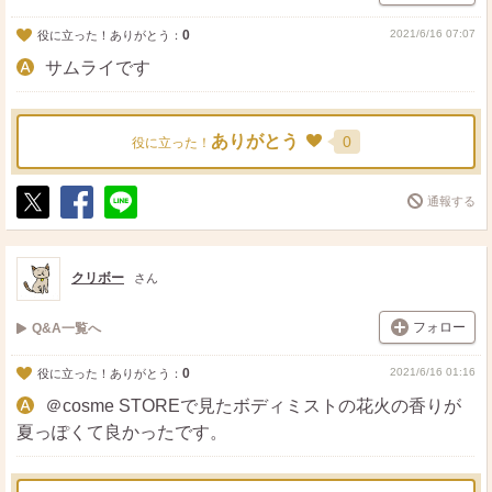
0
2021/6/16 07:07
役に立った！ありがとう：
サムライです
ありがとう
0
役に立った！
通報する
ポ
シ
送
ス
ェ
る
ト
ア
クリボー
さん
フォロー
Q&A一覧へ
0
2021/6/16 01:16
役に立った！ありがとう：
＠cosme STOREで見たボディミストの花火の香りが
夏っぽくて良かったです。