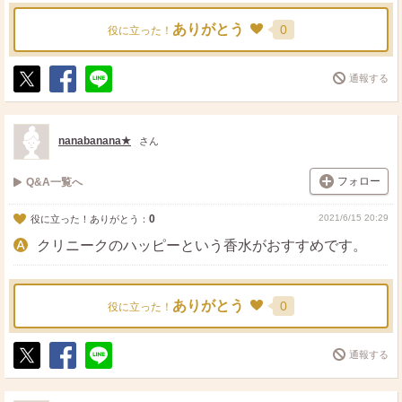
ありがとう
0
役に立った！
通報する
ポ
シ
送
ス
ェ
る
ト
ア
nanabanana★
さん
フォロー
Q&A一覧へ
0
2021/6/15 20:29
役に立った！ありがとう：
クリニークのハッピーという香水がおすすめです。
ありがとう
0
役に立った！
通報する
ポ
シ
送
ス
ェ
る