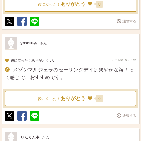
ありがとう
0
役に立った！
通報する
ポ
シ
送
ス
ェ
る
ト
ア
yoshiki@
さん
0
2021/6/15 20:56
役に立った！ありがとう：
メゾンマルジェラのセーリングデイは爽やかな海！っ
て感じで、おすすめです。
ありがとう
0
役に立った！
通報する
ポ
シ
送
ス
ェ
る
ト
ア
りんりん◆
さん