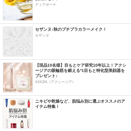
ディアボーテ
セザンヌ♪秋のプチプラカラーメイク！
セザンヌ
【現品10名様】目もとケア研究10年以上！アクシ
ージアの眼輪筋を鍛える*1目もと特化型美顔器を
プレゼント♪
AXXZIA（アクシージア）
ニキビや乾燥など、肌悩み別に選ぶオススメのア
イテム特集！