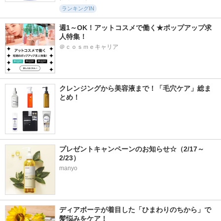
ランキングIN
週1～OK！アットコスメで働く★ポップアップ求
人特集！
＠ｃｏｓｍｅキャリア
クレンジングから美容液まで！「毛穴ケア」総ま
とめ！
プレゼントキャンペーンのお知らせ☆（2/17～
2/23）
manyo
ディアボーテが着目した「ひまわりのちから」で
髪悩みをケア！