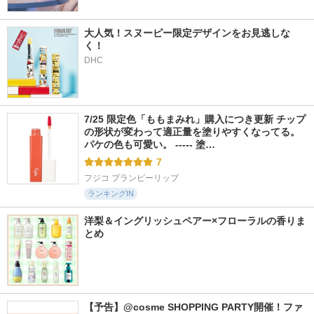
大人気！スヌーピー限定デザインをお見逃しな
く！
DHC
7/25 限定色「ももまみれ」購入につき更新 チップ
の形状が変わって適正量を塗りやすくなってる。
パケの色も可愛い。 ----- 塗…
7
フジコ プランピーリップ
ランキングIN
洋梨＆イングリッシュペアー×フローラルの香りま
とめ
【予告】@cosme SHOPPING PARTY開催！ファ