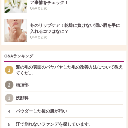
ア事情をチェック！
Q&Aまとめ
冬のリップケア！乾燥に負けない潤い唇を手に
入れるコツはなに？
Q&Aまとめ
Q&Aランキング
髪の毛の表面のパヤパヤした毛の改善方法について教え
1
てくだ…
頭頂部
2
洗顔料
3
パウダーした後の肌が汚い
4
汗で崩れないファンデを探しています。
5