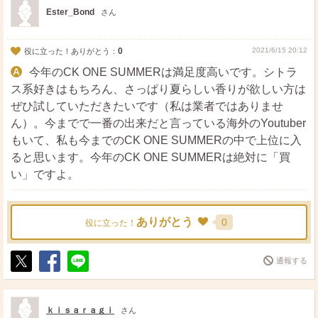
ト
ア
Ester_Bond
さん
0
2021/6/15 20:12
役に立った！ありがとう：
今年のCK ONE SUMMERは満足度高いです。シトラ
ス系好きはもちろん、さっぱり夏らしい香りが欲しい方は
ぜひ試していただきたいです（私は業者ではありませ
ん）。今までで一番の出来だと言っている海外のYoutuber
もいて、私も今までのCK ONE SUMMERの中で上位に入
ると思います。今年のCK ONE SUMMERは絶対に「買
い」ですよ。
ありがとう
0
役に立った！
通報する
ポ
シ
送
ス
ェ
る
ト
ア
ｋｉｓａｒａｇｉ
さん