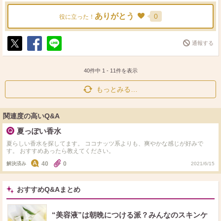
ありがとう
0
役に立った！
通報する
ポ
シ
送
ス
ェ
る
ト
ア
40件中
1
-
11
件を表示
もっとみる…
関連度の高いQ&A
夏っぽい香水
夏らしい香水を探してます。 ココナッツ系よりも、爽やかな感じが好みで
す。 おすすめあったら教えてください。
40
0
解決済み
2021/6/15
おすすめQ&Aまとめ
“美容液”は朝晩につける派？みんなのスキンケ