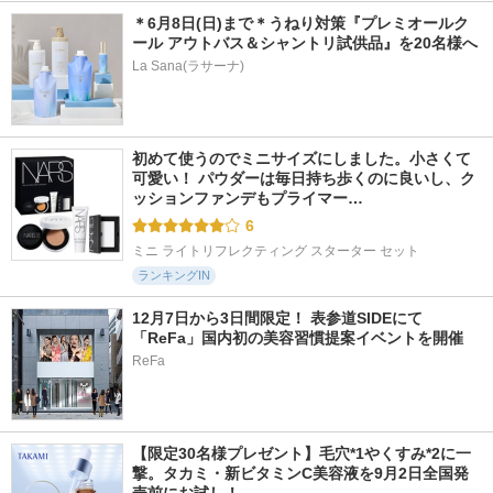
＊6月8日(日)まで＊うねり対策『プレミオールク
ール アウトバス＆シャントリ試供品』を20名様へ
La Sana(ラサーナ)
初めて使うのでミニサイズにしました。小さくて
可愛い！ パウダーは毎日持ち歩くのに良いし、ク
ッションファンデもプライマー…
6
ミニ ライトリフレクティング スターター セット
ランキングIN
12月7日から3日間限定！ 表参道SIDEにて
「ReFa」国内初の美容習慣提案イベントを開催
ReFa
【限定30名様プレゼント】毛穴*1やくすみ*2に一
撃。タカミ・新ビタミンC美容液を9月2日全国発