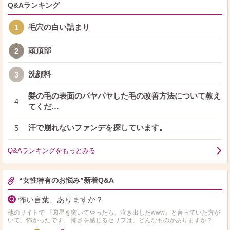
Q&Aランキング
毛穴の白い詰まり
1
頭頂部
2
洗顔料
3
髪の毛の表面のパヤパヤした毛の改善方法について教え
4
てくだ…
汗で崩れないファンデを探しています。
5
Q&Aランキングをもっとみる
“女性特有のお悩み”新着Q&A
怖い言葉、ありますか？
他のサイトで 『図星を突いてやったら、泣き出したwww』と言っていた方が
いて、怖かったです。 怖さを感じるセリフは、どんなものがありますか？