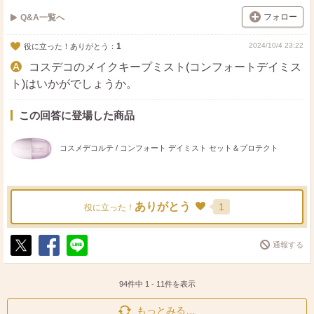
フォロー
Q&A一覧へ
1
2024/10/4 23:22
役に立った！ありがとう：
コスデコのメイクキープミスト(コンフォートデイミス
ト)はいかがでしょうか。
この回答に登場した商品
コスメデコルテ / コンフォート デイミスト セット＆プロテクト
ありがとう
1
役に立った！
通報する
ポ
シ
送
ス
ェ
る
ト
ア
94件中
1
-
11
件を表示
もっとみる…