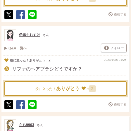
通報する
ポ
シ
送
ス
ェ
る
ト
ア
伊黒ちむすけ
さん
フォロー
Q&A一覧へ
2
2024/10/5 01:25
役に立った！ありがとう：
リファのヘアブラシどうですか？
ありがとう
2
役に立った！
通報する
ポ
シ
送
ス
ェ
る
ト
ア
らら9903
さん