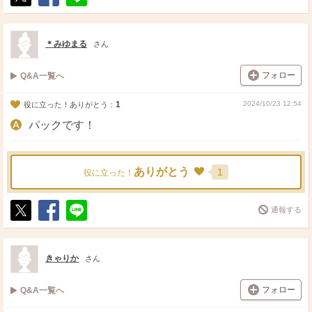
ポ
シ
送
ス
ェ
る
ト
ア
＊みゆまる
さん
フォロー
Q&A一覧へ
1
2024/10/23 12:54
役に立った！ありがとう：
パックです！
ありがとう
1
役に立った！
通報する
ポ
シ
送
ス
ェ
る
ト
ア
きゃりか
さん
フォロー
Q&A一覧へ