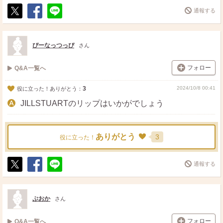
通報する
ポ
シ
送
ス
ェ
る
ト
ア
ぴーなっつっぴ
さん
フォロー
Q&A一覧へ
3
2024/10/8 00:41
役に立った！ありがとう：
JILLSTUARTのリップはいかがでしょう
ありがとう
3
役に立った！
通報する
ポ
シ
送
ス
ェ
る
ト
ア
ぷおか
さん
フォロー
Q&A一覧へ