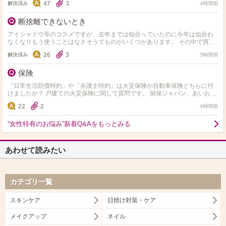
47
3
解決済み
4時間前
断捨離できないとき
アイシャドウ等のコスメですが、去年までは似合っていたのに今年は似合わ
なくなりもう使うことはなさそうでものがいくつかあります。 その中で買う
のが大変だったものや凄く気に入っていたものはどうしても断…
26
3
解決済み
5時間前
保険
「日常生活賠償特約」や「弁護士特約」は火災保険か自動車保険どちらに付
けましたか？ 戸建ての火災保険に関して質問です。 損保ジャパン、あいお
い、三井住友ならどこがいいと思いますか？
22
2
6時間前
“女性特有のお悩み”新着Q&Aをもっとみる
あわせて読みたい
カテゴリ一覧
スキンケア
日焼け対策・ケア
メイクアップ
ネイル