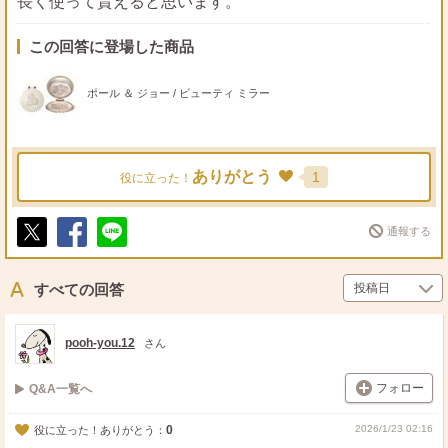
長く使って貰えると思います。
この回答に登場した商品
ポール ＆ ジョー / ビューティ ミラー
ありがとう
1
役に立った！
通報する
ポ
シ
送
ス
ェ
る
ト
ア
すべての回答
pooh-you.12
さん
フォロー
Q&A一覧へ
0
2026/1/23 02:16
役に立った！ありがとう：