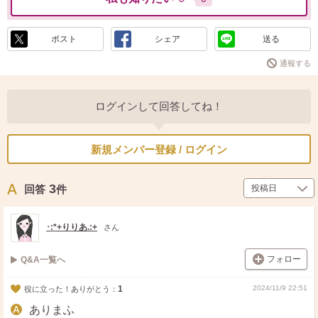
ポスト
シェア
送る
通報する
ログインして回答してね！
新規メンバー登録 / ログイン
3
回答
件
･:*+りりあ.:+
さん
フォロー
Q&A一覧へ
1
2024/11/9 22:51
役に立った！ありがとう：
ありまふ