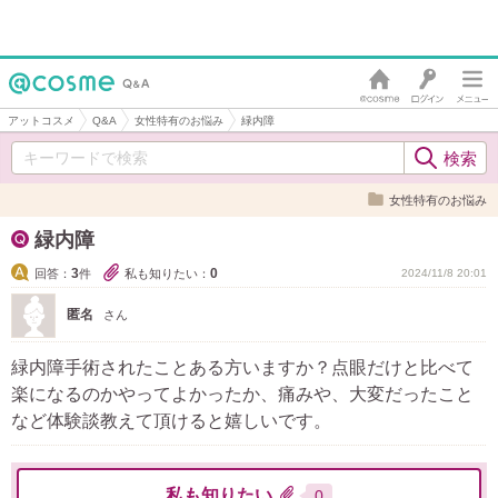
アットコスメ
Q&A
女性特有のお悩み
緑内障
女性特有のお悩み
緑内障
3
0
回答：
件
私も知りたい：
2024/11/8 20:01
匿名
さん
緑内障手術されたことある方いますか？点眼だけと比べて
楽になるのかやってよかったか、痛みや、大変だったこと
など体験談教えて頂けると嬉しいです。
私も知りたい
0