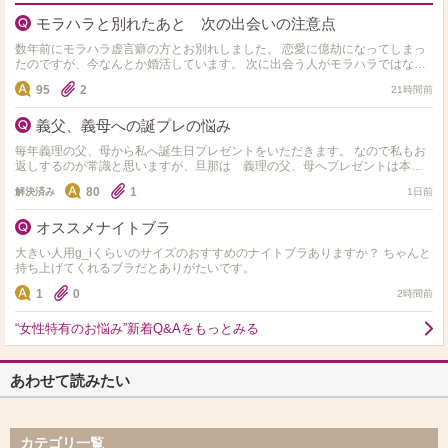
モラハラと別れたあと 次の出会いの注意点
数年前にモラハラ虚言癖の方とお別れしました。 恋愛に億劫になってしまっ
たのですが、今なんとか婚活しています。 次に出会う人がモラハラではない
か不安です。 モラハラと付き合ったことがある方…
95
2
21時間前
義父、義母への誕プレの悩み
毎年義理の父、母から私へ誕生日プレゼントをいただきます。 なので私もお
返しするのが常識と思いますが、旦那は 義理の父、母へプレゼントは本当
に送らなくていいと毎年言われます。 間に挟まれてう…
80
1
解決済み
1日前
オススメナイトブラ
大きい人用g_iくらいのサイズのおすすめのナイトブラありますか？ ちゃんと
持ち上げてくれるブラだとありがたいです。
1
0
2時間前
“女性特有のお悩み”新着Q&Aをもっとみる
あわせて読みたい
カテゴリ一覧