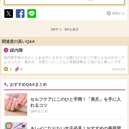
通報する
ポ
シ
送
ス
ェ
る
ト
ア
3件中
1
-
3
件を表示
関連度の高いQ&A
緑内障
緑内障手術されたことある方いますか？点眼だけと比べて楽になるのかやって
よかったか、痛みや、大変だったことなど体験談教えて頂けると嬉しいです。
3
0
2024/11/8
おすすめQ&Aまとめ
セルフケアにこのひと手間！「美爪」を手に入
れるコツ
Q&Aまとめ
キレイになりたい女子必見！おすすめの美容習