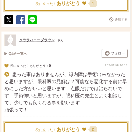
ありがとう
1
役に立った！
通報する
ポ
シ
送
ス
ェ
る
ト
ア
クララハニーブラウン
さん
フォロー
Q&A一覧へ
0
2024/11/9 10:13
役に立った！ありがとう：
患った事はありませんが、緑内障は手術出来なかった
と思いますが、眼科医の見解は？可能なら悪化する前に早
めにした方がいいと思います 点眼だけでは治らないで
す 手術怖いと思いますが、眼科医の先生とよく相談し
て、少しでも良くなる事を願います
頑張って！
ありがとう
0
役に立った！