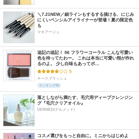
＼7.21NEW／細ラインもするする描ける、にじみ
にくいペンシルアイライナーが登場！夏の限定色
も
マキアージュ
追記の追記！ 06 フラワーコーラル こんな可愛い
色を待ってたわー。 これは本当に可愛い頬が作れ
るのよ。 少し白味もあってボ…
5
チークブラッシュ
ランキングIN
落としながら満たす、毛穴用ディープクレンジン
グ『毛穴クリアオイル』
コスメ選びをもっと自由に。ミニからはじめよ