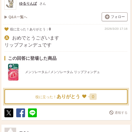
ゆるりんぱ
さん
フォロー
Q&A一覧へ
0
2026/3/20 17:16
役に立った！ありがとう：
おめでとうございます
リップフォンデュです
この回答に登場した商品
メンソレータム / メンソレータム リップフォンデュ
ありがとう
0
役に立った！
通報する
ポ
シ
送
ス
ェ
る
ト
ア