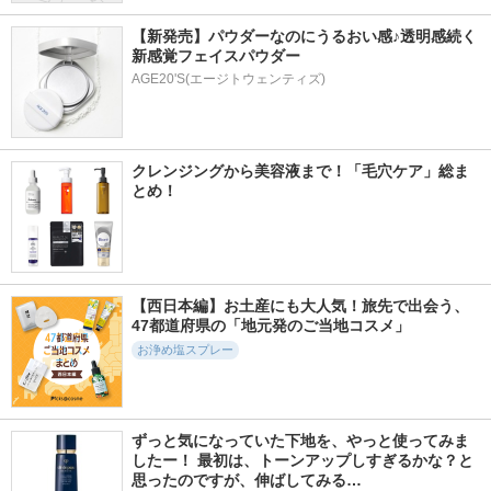
【新発売】パウダーなのにうるおい感♪透明感続く
新感覚フェイスパウダー
AGE20'S(エージトウェンティズ)
クレンジングから美容液まで！「毛穴ケア」総ま
とめ！
【西日本編】お土産にも大人気！旅先で出会う、
47都道府県の「地元発のご当地コスメ」
お浄め塩スプレー
ずっと気になっていた下地を、やっと使ってみま
したー！ 最初は、トーンアップしすぎるかな？と
思ったのですが、伸ばしてみる…