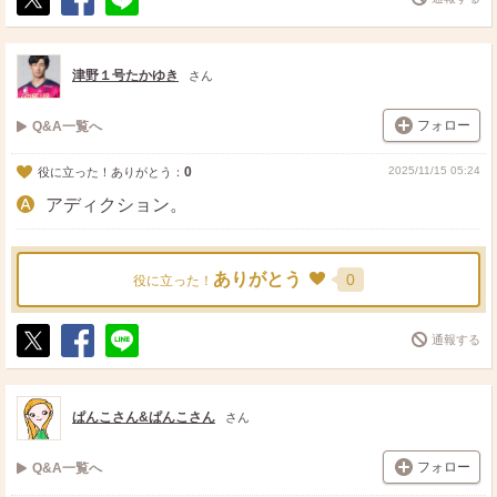
ポ
シ
送
ス
ェ
る
ト
ア
津野１号たかゆき
さん
フォロー
Q&A一覧へ
0
2025/11/15 05:24
役に立った！ありがとう：
アディクション。
ありがとう
0
役に立った！
通報する
ポ
シ
送
ス
ェ
る
ト
ア
ぱんこさん&ぱんこさん
さん
フォロー
Q&A一覧へ