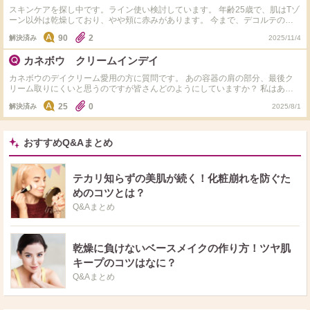
スキンケアを探し中です。ライン使い検討しています。 年齢25歳で、肌はTゾ
ーン以外は乾燥しており、やや頬に赤みがあります。 今まで、デコルテのイ
ドラクラリティ(乳液、化粧水)やカネボウ(ハーモナイザー、デイクリーム)を
90
2
解決済み
2025/11/4
使用したことあります。 どちらも使用感や香りが好きです。 何か他におすす
めの物等ありましたら教えて頂きたいです。
カネボウ クリームインデイ
カネボウのデイクリーム愛用の方に質問です。 あの容器の肩の部分、最後ク
リーム取りにくいと思うのですが皆さんどのようにしていますか？ 私はあの
スパチュラでできる限りは頑張って最後は指を突っ込んで取っていますが、あ
25
0
解決済み
2025/8/1
の取りにくさだけプチストレスです。 付属の物よりも◯◯のスパチュラが取
りやすい！など工夫されてることがあれば知りたいです。 リニューアルの物
も写真見る限り、またあの肩がありそうですね。少し取りやすく改良されてる
のでしょうか…。
おすすめQ&Aまとめ
テカリ知らずの美肌が続く！化粧崩れを防ぐた
めのコツとは？
Q&Aまとめ
乾燥に負けないベースメイクの作り方！ツヤ肌
キープのコツはなに？
Q&Aまとめ