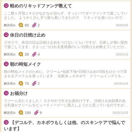
しいです。
軽めのリキッドファンデ教えて
ここ数ヶ月顎ニキビがなかなか治らず、ずっとパウダーファンデで過ごしてい
ました。 ようやく少しずつ落ち着いてきたので、 リキッドを使いたいのです
がいきなり重ためだとまた悪化が怖くて… 皆様のおすすめを教えて欲しいで
89
2
解決済み
2026/2/6
す！ 主に使用しているベースメイクアイテムを載せておきます。 インナード
ライ/混合肌/敏感肌
休日の日焼け止め
ズボラで、休日の日は日焼け止めをつけないくらいですが、日差しが強い室内
で過ごしてます。ささっとつけれる使用感のいい日焼け止め教えていただけま
せんか？ タグのものが気になりますが、スキンケアと一緒になった日焼け止
29
4
解決済み
2026/1/2
めはあまり日焼け止め効果がないと聞いたことがあります。 おすすめの日焼
け防止ルースパウダーでも大丈夫です。
朝の時短メイク
朝の時短メイクのために、クリーム+化粧下地+日焼け止めの3役をひとつで済
ませるアイテムを使っています。 化粧水→カネボウ クリームインデイを何
度かリピしましたが、そろそろ別のアイテムを使いたいです。 皆さんが使っ
70
2
解決済み
2025/12/5
ている、クリーム+化粧下地+日焼け止め機能があるデパコスアイテムを教えて
ください。 使っていない方は好きな食べ物をコメントください。
お福分け
ファーム当たりました！ ささやかですがお福分けです。 日焼け止め効果のあ
る乳液かクリームをビューティーデーに購入しようかと思っているのですが、
カネボウのクリームインデイ以外にオススメありますか？ タグ付けしていた
189
9
解決済み
2025/11/25
だけると助かります。
【デコルテ、カネボウもしくは他、のスキンケアで悩んで
います】