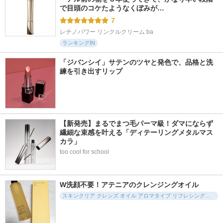
で目頭のコケたようなくぼみが…
7
レチノパワー リンクルクリーム ba
ランキングIN
「ジバンシイ」サテンのツヤと発色で、品格と洗
練を引き出すリップ
【新発売】まるでまつ毛パーマ級！ダマにならず
繊細な束感を叶える「ディテーリングメタルマス
カラ」
too cool for school
W洗顔不要！アテニアのクレンジングオイル
スキンクリア クレンズ オイル アロマタイプ リフレシングシトラスの香り