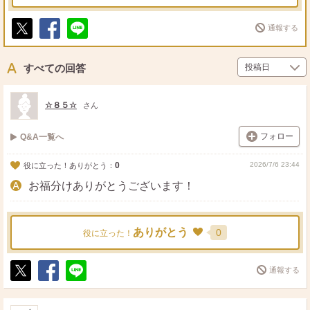
通報する
ポ
シ
送
ス
ェ
る
ト
ア
すべての回答
☆８５☆
さん
フォロー
Q&A一覧へ
0
2026/7/6 23:44
役に立った！ありがとう：
お福分けありがとうございます！
ありがとう
0
役に立った！
通報する
ポ
シ
送
ス
ェ
る
ト
ア