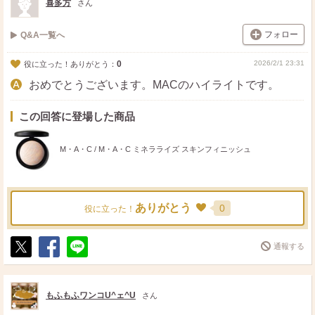
喜多方
さん
フォロー
Q&A一覧へ
0
2026/2/1 23:31
役に立った！ありがとう：
おめでとうございます。MACのハイライトです。
この回答に登場した商品
M・A・C / M・A・C ミネラライズ スキンフィニッシュ
ありがとう
0
役に立った！
通報する
ポ
シ
送
ス
ェ
る
ト
ア
もふもふワンコU^ェ^U
さん