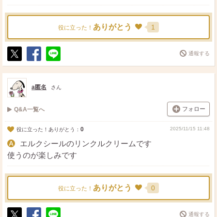
ありがとう
1
役に立った！
通報する
ポ
シ
送
ス
ェ
る
ト
ア
a匿名
さん
フォロー
Q&A一覧へ
0
2025/11/15 11:48
役に立った！ありがとう：
エルクシールのリンクルクリームです
使うのが楽しみです
ありがとう
0
役に立った！
通報する