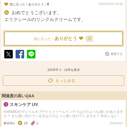
0
2025/10/22 15:06
役に立った！ありがとう：
おめでとうございます。
エリクシールのリンクルクリームです。
ありがとう
0
役に立った！
通報する
ポ
シ
送
ス
ェ
る
ト
ア
151件中
1
-
11
件を表示
もっとみる…
関連度の高いQ&A
スキンケア UV
KANEBOのヴェイルオブデイとクリームインデイはどのような違いがあります
か？ また使い分けている方はどのように使い分けていますか？ 外出しない日
に使う、スキンケアメインで日焼け止め効果があるものを探しています。 上
20
2
解決済み
2026/2/27
記2点がパッと思いつきますが他にもあればタグ付きで教えていただけると嬉