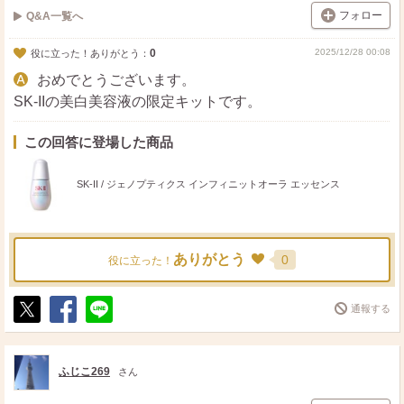
フォロー
Q&A一覧へ
0
2025/12/28 00:08
役に立った！ありがとう：
おめでとうございます。
SK-IIの美白美容液の限定キットです。
この回答に登場した商品
SK-II / ジェノプティクス インフィニットオーラ エッセンス
ありがとう
0
役に立った！
通報する
ポ
シ
送
ス
ェ
る
ト
ア
ふじこ269
さん