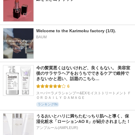
Welcome to the Karimoku factory (1/3).
BAUM
今の髪質悪くはないけれど、良くもない。 美容室
後のサラサラヘアをおうちでできるケアで維持で
きないかと思い、話題のこちら…
6
スーパーラメラシャンプー&EXモイストトリートメント Ｆ
ＯＲ ＤＡＩＬＹ ＤＡＭＡＧＥ
ランキングIN
うるおいとハリに満ちたむっちり肌へと導く、保
湿化粧水「ローションAO II」が紹介されました！
アンプルール(AMPLEUR)