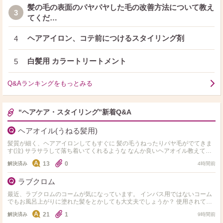
髪の毛の表面のパヤパヤした毛の改善方法について教え
3
てくだ…
ヘアアイロン、コテ前につけるスタイリング剤
4
白髪用 カラートリートメント
5
Q&Aランキングをもっとみる
“ヘアケア・スタイリング”新着Q&A
ヘアオイル(うねる髪用)
髪質が細く、ヘアアイロンしてもすぐに 髪の毛うねったりパヤ毛がでてきま
す(泣) サラサラして落ち着いてくれるような なんか良いヘアオイル教えてく
ださい
13
0
解決済み
4時間前
ラブクロム
最近、ラブクロムのコームが気になっています。 インバス用ではないコーム
でもお風呂上がりに塗れた髪をとかしても大丈夫でしょうか？ 使用されてい
る方どうされてますか？
21
1
解決済み
9時間前