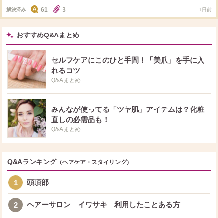
ダントツでした。 いつも本当にありがとうございます！ さて本日の質問で
61
3
解決済み
1日前
す。 サロンでの白髪染めまでちょこっとセルフで染めるとき、カラー材はど
んなものを使用してますか？ 私はサイオスのクリームタイプを使用していま
す。 ドラッグストアで３９８円くらいでとてもお安く、染まりもよく気軽に
染められ重宝しています。 これいいよ、これ使ってるよというのがあればシ
おすすめQ&Aまとめ
ェアしてください。 お値段、使い心地など教えてくださるとうれしいです。
できるだけ お返事コメントさせていただきます。 いつもありがとうござい
ます！
セルフケアにこのひと手間！「美爪」を手に入
れるコツ
Q&Aまとめ
みんなが使ってる「ツヤ肌」アイテムは？化粧
直しの必需品も！
Q&Aまとめ
Q&Aランキング
（ヘアケア・スタイリング）
頭頂部
1
ヘアーサロン イワサキ 利用したことある方
2