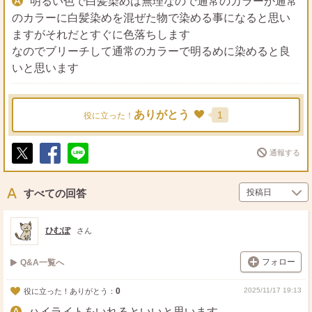
明るい色で白髪染めは無理なので通常のカラーか通常
のカラーに白髪染めを混ぜた物で染める事になると思い
ますがそれだとすぐに色落ちします
なのでブリーチして通常のカラーで明るめに染めると良
いと思います
ありがとう
1
役に立った！
通報する
ポ
シ
送
ス
ェ
る
ト
ア
すべての回答
ひむぽ
さん
フォロー
Q&A一覧へ
0
2025/11/17 19:13
役に立った！ありがとう：
ハイライトをいれるといいと思います