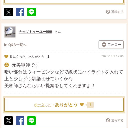
通報する
ポ
シ
送
ス
ェ
る
ト
ア
ナッツトゥーユー006
さん
フォロー
Q&A一覧へ
1
2025/10/1 12:05
役に立った！ありがとう：
元美容師です
暗い部分はウィーピンクなどで線状にハイライトを入れて
上と少しずつ馴染ませていくかな
美容師さんならいい提案をしてくれますよ！
ありがとう
1
役に立った！
通報する
ポ
シ
送