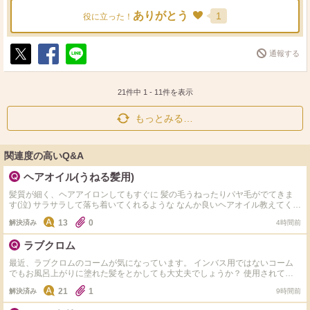
ありがとう
1
役に立った！
通報する
ポ
シ
送
ス
ェ
る
ト
ア
21件中
1
-
11
件を表示
もっとみる…
関連度の高いQ&A
ヘアオイル(うねる髪用)
髪質が細く、ヘアアイロンしてもすぐに 髪の毛うねったりパヤ毛がでてきま
す(泣) サラサラして落ち着いてくれるような なんか良いヘアオイル教えてくだ
さい
13
0
解決済み
4時間前
ラブクロム
最近、ラブクロムのコームが気になっています。 インバス用ではないコーム
でもお風呂上がりに塗れた髪をとかしても大丈夫でしょうか？ 使用されてい
る方どうされてますか？
21
1
解決済み
9時間前