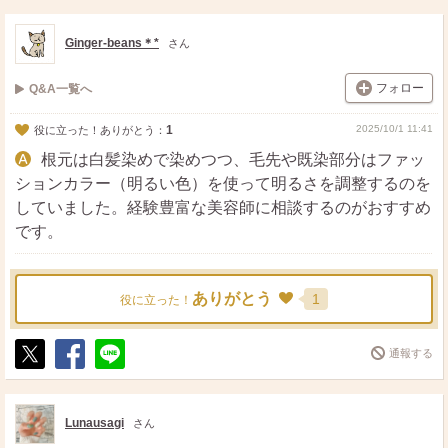
ス
ェ
る
ト
ア
Ginger-beans＊*
さん
フォロー
Q&A一覧へ
1
2025/10/1 11:41
役に立った！ありがとう：
根元は白髪染めで染めつつ、毛先や既染部分はファッ
ションカラー（明るい色）を使って明るさを調整するのを
していました。経験豊富な美容師に相談するのがおすすめ
です。
ありがとう
1
役に立った！
通報する
ポ
シ
送
ス
ェ
る
ト
ア
Lunausagi
さん