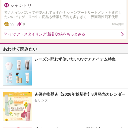
シャントリ
皆さんインバスって何使われてますか？ シャンプートリートメントを新調し
たいのですが、世の中に商品も情報も広告も多すぎて… 界面活性剤不使用や
ノンシリコン、アミノ酸系など色々ありますが、…
55
0
10時間前
“ヘアケア・スタイリング”新着Q&Aをもっとみる
あわせて読みたい
シーズン問わず使いたいUVケアアイテム特集
★保存推奨★【2026年秋新作】8月発売カレンダー
セザンヌ