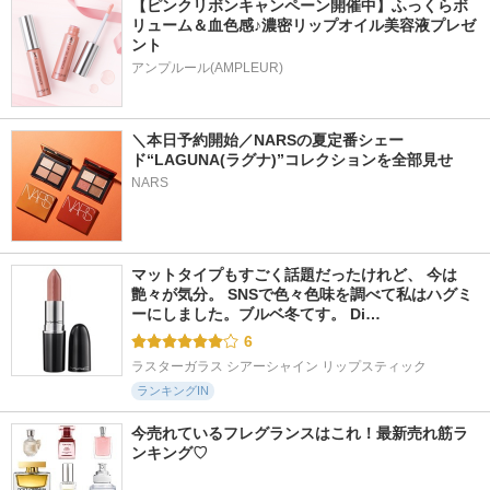
【ピンクリボンキャンペーン開催中】ふっくらボ
リューム＆血色感♪濃密リップオイル美容液プレゼ
ント
アンプルール(AMPLEUR)
＼本日予約開始／NARSの夏定番シェー
ド“LAGUNA(ラグナ)”コレクションを全部見せ  
NARS
マットタイプもすごく話題だったけれど、 今は
艶々が気分。 SNSで色々色味を調べて私はハグミ
ーにしました。ブルベ冬てす。 Di…
6
ラスターガラス シアーシャイン リップスティック
ランキングIN
今売れているフレグランスはこれ！最新売れ筋ラ
ンキング♡