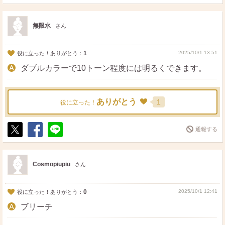
ポ
シ
送
ス
ェ
る
ト
ア
無限水
さん
1
2025/10/1 13:51
役に立った！ありがとう：
ダブルカラーで10トーン程度には明るくできます。
ありがとう
1
役に立った！
通報する
ポ
シ
送
ス
ェ
る
ト
ア
Cosmopiupiu
さん
0
2025/10/1 12:41
役に立った！ありがとう：
ブリーチ