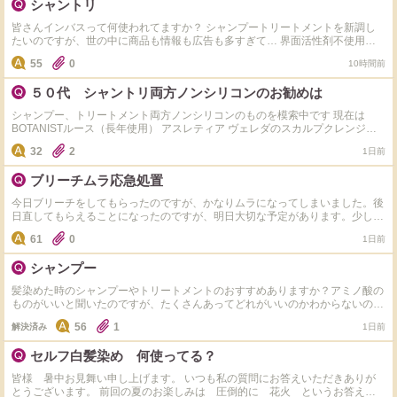
シャントリ
皆さんインバスって何使われてますか？ シャンプートリートメントを新調し
たいのですが、世の中に商品も情報も広告も多すぎて… 界面活性剤不使用や
ノンシリコン、アミノ酸系など色々ありますが、 一旦皆さまのご愛用のもの
55
0
10時間前
やおすすめを知りたいです。 併せてご自身の髪質や、好きな仕上がりも教え
ていただけると嬉しいです。 よろしくお願いします。 個人的には毛量過多の
５０代 シャントリ両方ノンシリコンのお勧めは
ため仕上がりはしっとりが好みです。同志の方いらっしゃいましたら是非お願
いします。
シャンプー、トリートメント両方ノンシリコンのものを模索中です 現在は
BOTANISTルース（長年使用） アスレティア ヴェレダのスカルプクレンジン
グを 使用中です 基本的にはトリートメントはシリコンありでもいいかも派で
32
2
1日前
すが、 現在訳あってノンシリコンにしています。 ただシャンプーはノンシリ
コンでも トリートメントはシリコン入りの商品も多くて、中々新規開拓でき
ブリーチムラ応急処置
ません。 皆さまのお勧めがあれば教えていただきたいです！
今日ブリーチをしてもらったのですが、かなりムラになってしまいました。後
日直してもらえることになったのですが、明日大切な予定があります。少しで
もマシになる方法があれば教えて頂きたいです。
61
0
1日前
シャンプー
髪染めた時のシャンプーやトリートメントのおすすめありますか？アミノ酸の
ものがいいと聞いたのですが、たくさんあってどれがいいのかわからないの
で、教えて欲しいです！ 髪質は細くて柔らかいです！
56
1
解決済み
1日前
セルフ白髪染め 何使ってる？
皆様 暑中お見舞い申し上げます。 いつも私の質問にお答えいただきありが
とうございます。 前回の夏のお楽しみは 圧倒的に 花火 というお答えが