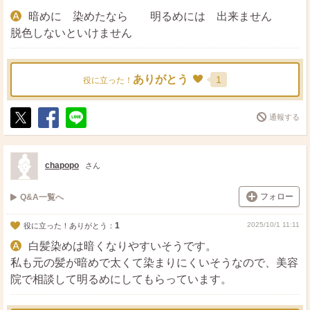
暗めに 染めたなら 明るめには 出来ません
脱色しないといけません
ありがとう
1
役に立った！
通報する
ポ
シ
送
ス
ェ
る
ト
ア
chapopo
さん
フォロー
Q&A一覧へ
1
2025/10/1 11:11
役に立った！ありがとう：
白髪染めは暗くなりやすいそうです。
私も元の髪が暗めで太くて染まりにくいそうなので、美容
院で相談して明るめにしてもらっています。