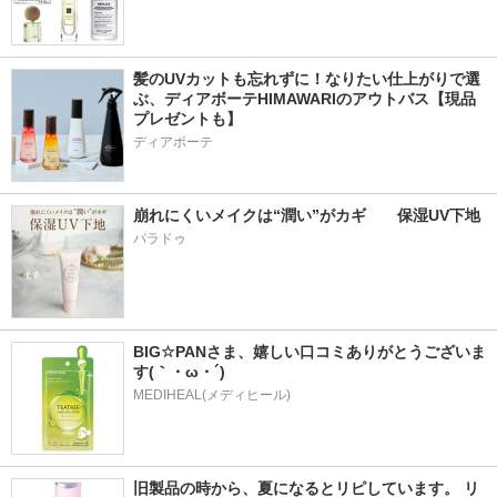
髪のUVカットも忘れずに！なりたい仕上がりで選
ぶ、ディアボーテHIMAWARIのアウトバス【現品
プレゼントも】
ディアボーテ
崩れにくいメイクは“潤い”がカギ　　保湿UV下地
パラドゥ
BIG☆PANさま、嬉しい口コミありがとうございま
す(｀・ω・´)
MEDIHEAL(メディヒール)
旧製品の時から、夏になるとリピしています。 リ