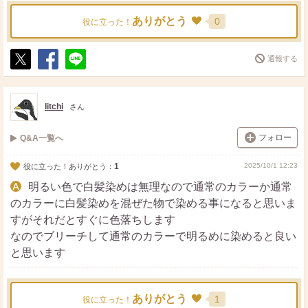
ありがとう
0
役に立った！
通報する
ポ
シ
送
ス
ェ
る
ト
ア
litchi
さん
フォロー
Q&A一覧へ
1
2025/10/1 12:23
役に立った！ありがとう：
明るい色で白髪染めは無理なので通常のカラーか通常
のカラーに白髪染めを混ぜた物で染める事になると思いま
すがそれだとすぐに色落ちします
なのでブリーチして通常のカラーで明るめに染めると良い
と思います
ありがとう
1
役に立った！