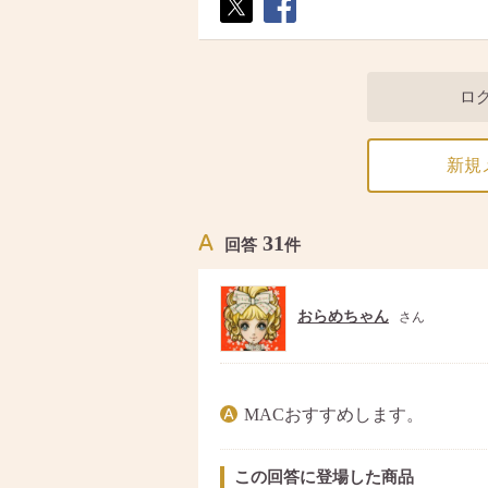
ポス
シェ
ト
ア
ロ
新規
31
回答
件
おらめちゃん
さん
MACおすすめします。
この回答に登場した商品