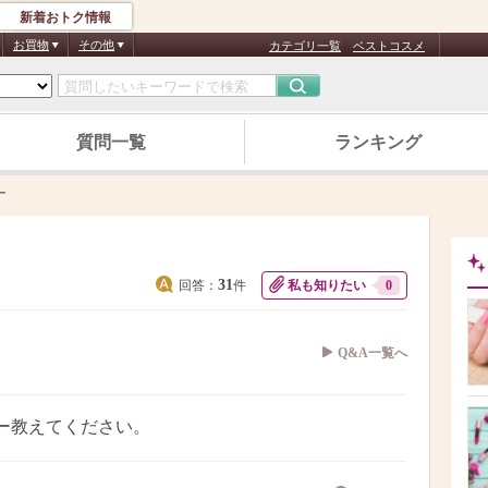
新着おトク情報
お買物
その他
カテゴリ一覧
ベストコスメ
質問一覧
ランキング
ー
31
回答：
件
私も知りたい
0
Q&A一覧へ
ー教えてください。