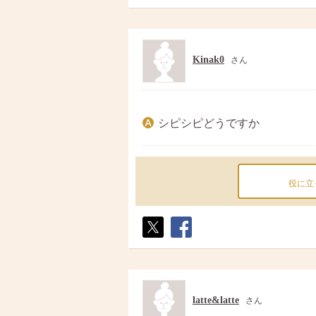
ポス
シェ
ト
ア
Kinak0
さん
シピシピどうですか
役に立
ポス
シェ
ト
ア
latte&latte
さん