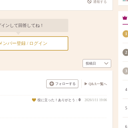
通報する
グインして回答してね！
1
メンバー登録 / ログイン
2
3
フォローする
Q&A一覧へ
4
0
役に立った！ありがとう：
2026/1/11 19:06
5
6