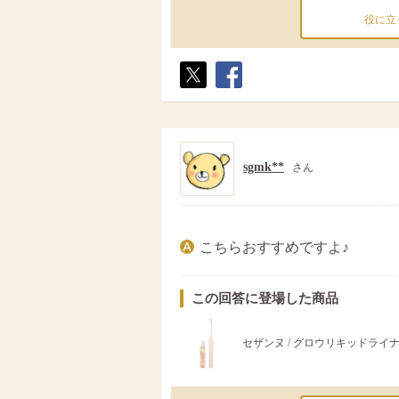
役に立
ポス
シェ
ト
ア
sgmk**
さん
こちらおすすめですよ♪
この回答に登場した商品
セザンヌ / グロウリキッドライ