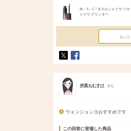
M・A・C / ダズルシャドウ リ
ャドウ グリッター
役に立
ポス
シェ
ト
ア
伊黒ちむすけ
さん
ウォンジョンヨおすすめです
この回答に登場した商品