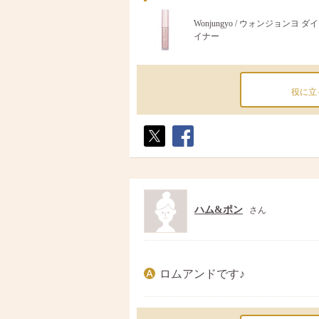
Wonjungyo / ウォンジョンヨ 
イナー
役に立
ポス
シェ
ト
ア
ハム&ポン
さん
ロムアンドです♪