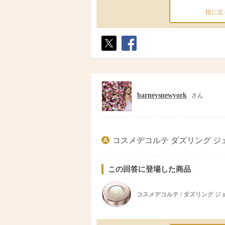
役に立
ポス
シェ
ト
ア
barneysnewyork
さん
コスメデコルテ ダズリング ジ
この回答に登場した商品
コスメデコルテ / ダズリング ジ