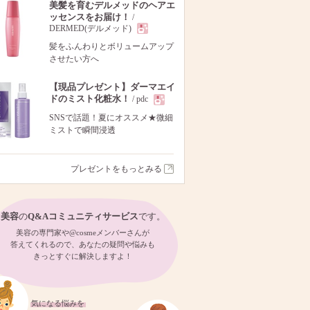
美髪を育むデルメッドのヘアエ
ッセンスをお届け！
/
DERMED(デルメッド)
現
髪をふんわりとボリュームアップ
させたい方へ
品
【現品プレゼント】ダーマエイ
ドのミスト化粧水！
/ pdc
現
SNSで話題！夏にオススメ★微細
ミストで瞬間浸透
品
プレゼントをもっとみる
美容
の
Q&Aコミュニティサービス
です。
美容の専門家や@cosmeメンバーさんが
答えてくれるので、あなたの疑問や悩みも
きっとすぐに解決しますよ！
気になる悩みを