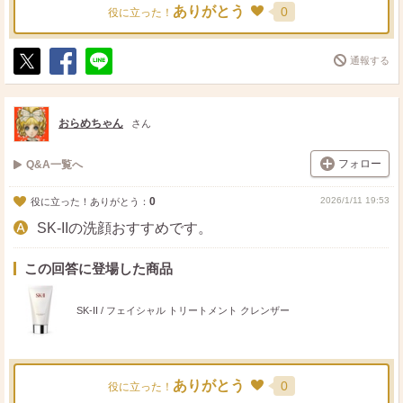
ありがとう
0
役に立った！
通報する
ポ
シ
送
ス
ェ
る
ト
ア
おらめちゃん
さん
フォロー
Q&A一覧へ
0
2026/1/11 19:53
役に立った！ありがとう：
SK-IIの洗顔おすすめです。
この回答に登場した商品
SK-II / フェイシャル トリートメント クレンザー
ありがとう
0
役に立った！