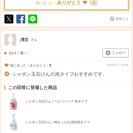
ありがとう
4
役に立った！
通報する
ポ
シ
送
ス
ェ
る
ト
ア
♪青空
さん
フォロー
Q&A一覧へ
0
2026/1/7 10:50
役に立った！ありがとう：
シャボン玉石けんの泡タイプおすすめです。
この回答に登場した商品
シャボン玉石けん / ベビーソープ 泡タイプ
シャボン玉石けん / 純せっけん洗顔泡タイプ