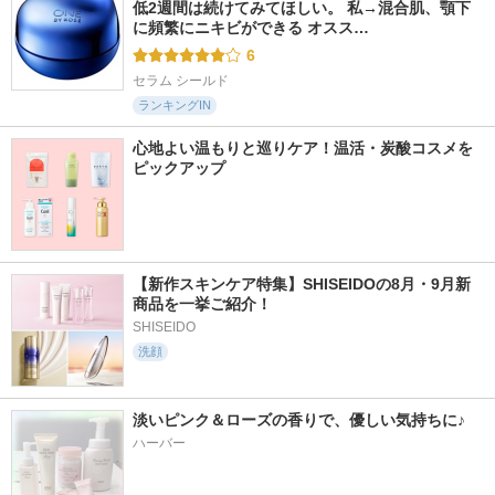
低2週間は続けてみてほしい。 私→混合肌、顎下
に頻繁にニキビができる オスス…
6
セラム シールド
ランキングIN
心地よい温もりと巡りケア！温活・炭酸コスメを
ピックアップ
【新作スキンケア特集】SHISEIDOの8月・9月新
商品を一挙ご紹介！
SHISEIDO
洗顔
淡いピンク＆ローズの香りで、優しい気持ちに♪
ハーバー