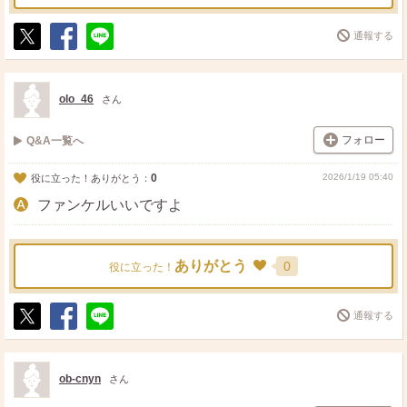
通報する
ポ
シ
送
ス
ェ
る
ト
ア
olo_46
さん
フォロー
Q&A一覧へ
0
2026/1/19 05:40
役に立った！ありがとう：
ファンケルいいですよ
ありがとう
0
役に立った！
通報する
ポ
シ
送
ス
ェ
る
ト
ア
ob-cnyn
さん