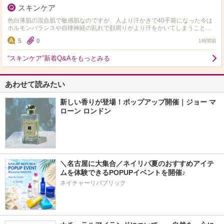
スキンケア
色白薄肌の混合肌で敏感肌なのですが、人より汗かきで40手前になった今は
ホルモンバランスや自律神経の乱れで顔周りがより汗をかいてしまうこと
と、毎日のエアコンで内側が乾いている感じがします。同じような…
5
0
1時間前
“スキンケア”新着Q&Aをもっとみる
あわせて読みたい
新しい香りが登場！ポップアップ開催｜ジョー マ
ローン ロンドン
＼名古屋に大集合／ネイリパ夏のおすすめアイテ
ムを体験できるPOPUPイベントを開催♪
ネイチャーリパブリック