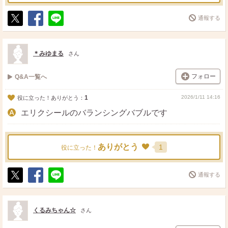
通報する
ポ
シ
送
ス
ェ
る
ト
ア
＊みゆまる
さん
フォロー
Q&A一覧へ
1
2026/1/11 14:16
役に立った！ありがとう：
エリクシールのバランシングバブルです
ありがとう
1
役に立った！
通報する
ポ
シ
送
ス
ェ
る
ト
ア
くるみちゃん☆
さん