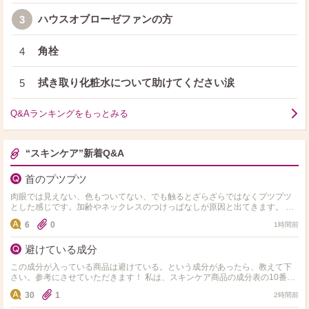
ハウスオブローゼファンの方
3
角栓
4
拭き取り化粧水について助けてください涙
5
Q&Aランキングをもっとみる
“スキンケア”新着Q&A
首のプツプツ
肉眼では見えない、色もついてない、でも触るとざらざらではなくプツプツ
とした感じです。加齢やネックレスのつけっぱなしが原因と出てきます。 皮
膚科へ行こうと思っていますが、同じような方、市販ではどの…
6
0
1時間前
避けている成分
この成分が入っている商品は避けている。という成分があったら、教えて下
さい。参考にさせていただきます！ 私は、スキンケア商品の成分表の10番目
以内にアルコール、エタノール、セタノールが入ってい…
30
1
2時間前