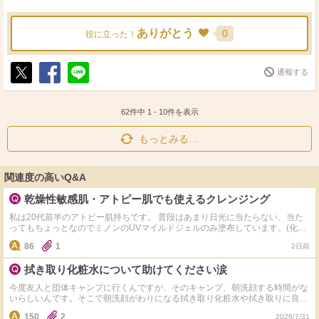
ありがとう
0
役に立った！
通報する
ポ
シ
送
ス
ェ
る
ト
ア
62件中
1
-
10
件を表示
もっとみる…
関連度の高いQ&A
乾燥性敏感肌・アトピー肌でも使えるクレンジング
私は20代前半のアトピー肌持ちです。 普段はあまり日光に当たらない、当た
ってもちょっとなのでミノンのUVマイルドジェルのみ塗布しています。(化粧
もしていません) ミノンは洗顔料でも落とせると書いてあったのでdプログラム
86
1
2日前
の洗顔フォームのみ使っていたのですが、最近鼻と顎に角栓ができてきまし
た。 なのでクレンジングをした方がいいのかなと思ったもののアテニアは強
拭き取り化粧水について助けてください涙
すぎたし、キュレルのメイク落としは最初は良かったんですけど徐々に合わな
くなっちゃって… なにかいいクレンジングはありますか？
今度友人と団体キャンプに行くんですが、そのキャンプ、朝洗顔する時間がな
いらしいんです。そこで朝洗顔がわりになる拭き取り化粧水や拭き取りに良い
トナーパッドを教えていただけませんか。絶賛思春期の皮脂量が絶望的に多い
150
2
2026/7/31