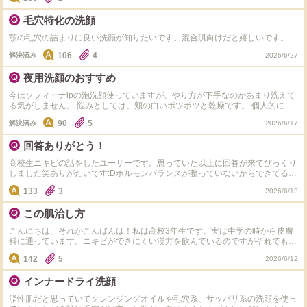
脂性肌よりの混合肌で、さらに敏感肌です。それにちゃんと拭き取りで夜のス
キンケアが取れるのかも心配です。 できればしっかり拭き取れるけれどマイ
毛穴特化の洗顔
ルドなものを教えていただきたいです。よろしくお願いします。
顎の毛穴の詰まりに良い洗顔が知りたいです。混合肌向けだと嬉しいです。
106
4
解決済み
2026/6/27
夜用洗顔のおすすめ
今はソフィーナipの泡洗顔使っていますが、やり方が下手なのかあまり洗えて
る気がしません。 悩みとしては、頬の白いポツポツと乾燥です。 個人的には
エストとルナソルの洗顔が気になりますが、あまり違いが分かりません。 他
90
5
解決済み
2026/6/17
になにかおすすめがあれば教えてください。 朝は時短のためファンケルのミ
ルク洗顔を使っています。 クレンジングはアテニアです。 よろしくお願いい
回答ありがとう！
たします。
高校生ニキビの話をしたユーザーです。思っていた以上に回答が来てびっくり
しました笑ありがたいです:Dホルモンバランスが整っていないからできてる可
能性が高いようですね…個人的にオードムーゲを買ってみようとおもいます。
133
3
2026/6/13
よければ皆さんが行なっているケア教えてもらいたいです！
この肌治し方
こんにちは、それかこんばんは！私は高校3年生です。実は中学の時から皮膚
科に通っています。ニキビができにくい漢方を飲んでいるのですがそれでもニ
キビができます。洗顔もニキビ予防のものを使っていますがなかなか改善しま
142
5
2026/6/12
せん…肌の赤み、ニキビ跡、毛穴で困っています。何かいい商品があれば教え
てください…よろしくお願いします( ｀・∀・´)ﾉ
インナードライ洗顔
脂性肌だと思っていてクレンジングオイルや毛穴系、サッパリ系の洗顔を使っ