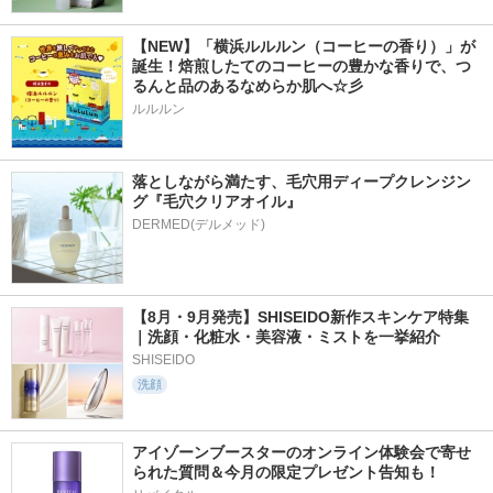
【NEW】「横浜ルルルン（コーヒーの香り）」が
誕生！焙煎したてのコーヒーの豊かな香りで、つ
るんと品のあるなめらか肌へ☆彡
ルルルン
落としながら満たす、毛穴用ディープクレンジン
グ『毛穴クリアオイル』
【8月・9月発売】SHISEIDO新作スキンケア特集
｜洗顔・化粧水・美容液・ミストを一挙紹介
SHISEIDO
洗顔
アイゾーンブースターのオンライン体験会で寄せ
られた質問＆今月の限定プレゼント告知も！