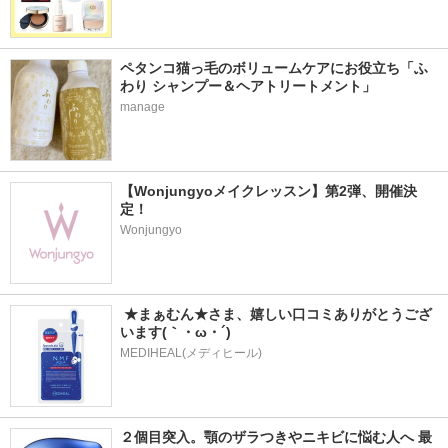
ペタンコ猫っ毛のボリュームケアにお役立ち「ふ
わり シャンプー＆ヘアトリートメント」
manage
【Wonjungyoメイクレッスン】第2弾、開催決
定！
Wonjungyo
 ★まぁむん★さま、嬉しい口コミありがとうござ
います(｀・ω・´)
MEDIHEAL(メディヒール)
２個目突入。顎のザラつきやニキビに悩む人へ 最