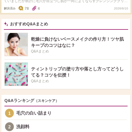
ていましたが余計に毛穴が目立つし肌が一向によくならずクレンジングクリー
ムに変更後しっとりして毛穴の開きが気にならなくなりました。洗顔のおすす
78
4
解決済み
2026/6/10
めありますか？ドラコス、デパコスよかったら両方知りたいです！ よろしく
お願いします
おすすめQ&Aまとめ
乾燥に負けないベースメイクの作り方！ツヤ肌
キープのコツはなに？
Q&Aまとめ
ティントリップの塗り方や落とし方ってどうし
てる？コツを伝授！
Q&Aまとめ
Q&Aランキング
（スキンケア）
毛穴の白い詰まり
1
洗顔料
2