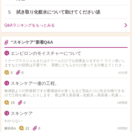
拭き取り化粧水について助けてください涙
5
Q&Aランキングをもっとみる
“スキンケア”新着Q&A
エンビロンのモイスチャーについて
トナープラスジェルまたはクリームだけでも効果ありますか？ ライン使いし
ますなどの回答は不要です。 実際にどちらかだけ使ってる方教えてくださ
い。
0
0
43分前
スキンケア一連の工程。
敏感肌よりの乾燥肌ですが夏場油分が多くなると顎あたりに吹き出物できる
ので工程を減らしたりします。 夜は導入美容液→化粧水→美容液→乳液→顎
以外に保湿クリーム。 朝は導入美容液→化粧水→美容液→…
19
0
1時間前
スキンケア
わからない
22
0
解決済み
1時間前