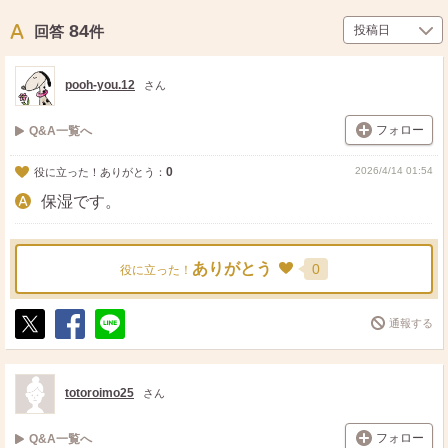
84
回答
件
pooh-you.12
さん
フォロー
Q&A一覧へ
0
2026/4/14 01:54
役に立った！ありがとう：
保湿です。
ありがとう
0
役に立った！
通報する
ポ
シ
送
ス
ェ
る
ト
ア
totoroimo25
さん
フォロー
Q&A一覧へ