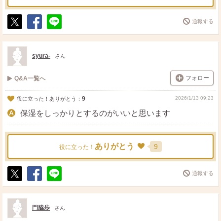
通報する
ポ
シ
送
ス
ェ
る
ト
ア
syura-
さん
フォロー
Q&A一覧へ
9
2026/1/13 09:23
役に立った！ありがとう：
保湿をしっかりとするのがいいと思います
ありがとう
9
役に立った！
通報する
ポ
シ
送
ス
ェ
る
ト
ア
門脇歩
さん