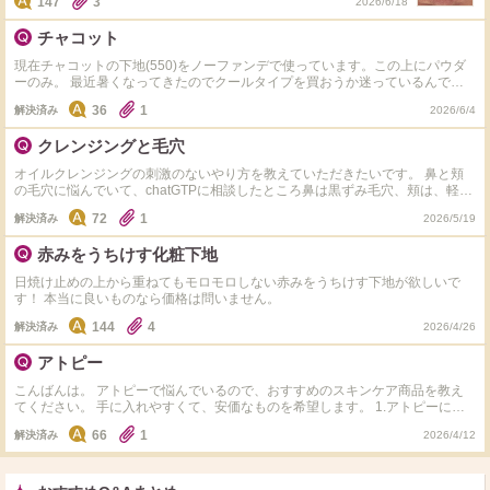
147
3
2026/6/18
とするのをやめても大きい角栓が飛び出てザラザラするためやめら
れません。目立たなくできますか？美容皮膚科行った方がいいでし
チャコット
ょうか。
現在チャコットの下地(550)をノーファンデで使っています。この上にパウダ
ーのみ。 最近暑くなってきたのでクールタイプを買おうか迷っているんです
が、どちらがカバー力あるでしょうか？
36
1
解決済み
2026/6/4
クレンジングと毛穴
オイルクレンジングの刺激のないやり方を教えていただきたいです。 鼻と頬
の毛穴に悩んでいて、chatGTPに相談したところ鼻は黒ずみ毛穴、頬は、軽い
開き毛穴と刺激の赤み由来の毛穴の目立ちと言われました。 混合肌で敏感
72
1
解決済み
2026/5/19
肌、インナードライです。 また、このような毛穴におすすめのスキンケアが
あったら教えていただきたいです。
赤みをうちけす化粧下地
日焼け止めの上から重ねてもモロモロしない赤みをうちけす下地が欲しいで
す！ 本当に良いものなら価格は問いません。
144
4
解決済み
2026/4/26
アトピー
こんばんは。 アトピーで悩んでいるので、おすすめのスキンケア商品を教え
てください。 手に入れやすくて、安価なものを希望します。 1.アトピーにお
すすめの市販のクリーム、ローションを教えてください。 出来れば、春、
66
1
解決済み
2026/4/12
秋、冬用と夏用をお願いします。 今はメンソレータムのメディカルクリー
ム？を使っています。 2.アトピーにおすすめのハンドクリームを教えてくださ
い。 ユースキンを愛用してるのですが、それ以外でおすすめのものがあれば
教えてください。 水仕事や料理をするのですが、その時に使えるものがあれ