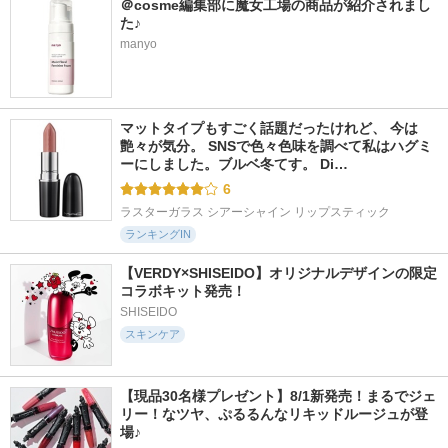
＠cosme編集部に魔女工場の商品が紹介されまし
た♪
manyo
マットタイプもすごく話題だったけれど、 今は
艶々が気分。 SNSで色々色味を調べて私はハグミ
ーにしました。ブルベ冬てす。 Di…
6
ラスターガラス シアーシャイン リップスティック
ランキングIN
【VERDY×SHISEIDO】オリジナルデザインの限定
コラボキット発売！
SHISEIDO
スキンケア
【現品30名様プレゼント】8/1新発売！まるでジェ
リー！なツヤ、ぷるるんなリキッドルージュが登
場♪