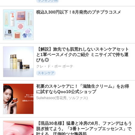
ランキングIN
税込3,300円以下！8月発売のプチプラコスメ
【解説】旅先でも肌荒れしないスキンケアセット
と1軍ベースメイクのご紹介 ミニサイズで持ち運
びも◎
クレ・ド・ポー ボーテ
スキンケア
初夏のスキンケアに！「滋陰生クリーム」をお得
に試すならQoo10公式ショップ
Sulwhasoo(雪花秀, ソルファス)
【現品30名様】猛暑と冷房の8月、ファンデはもう
脱ぎ捨てよう。「3番トーンアップエッセンス」で
叶える、圧倒的ツヤ陶器肌