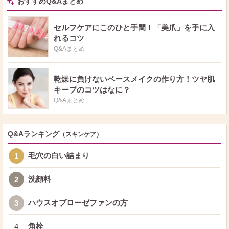
おすすめQ&Aまとめ
ば助かります。 赤みが出て、乾燥する手です。 3.おすすめのネイルケア商品
を教えてください。 これはアトピーが原因だと思うのですが、爪がガタガタ
で割れていて、薄くなっています。 綺麗な爪に出来るものはないでしょう
セルフケアにこのひと手間！「美爪」を手に入
か？ よろしくお願いします。
れるコツ
Q&Aまとめ
乾燥に負けないベースメイクの作り方！ツヤ肌
キープのコツはなに？
Q&Aまとめ
Q&Aランキング
（スキンケア）
毛穴の白い詰まり
1
洗顔料
2
ハウスオブローゼファンの方
3
角栓
4