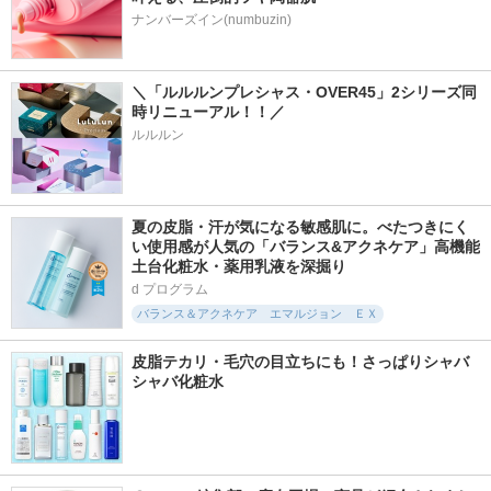
ナンバーズイン(numbuzin)
＼「ルルルンプレシャス・OVER45」2シリーズ同
時リニューアル！！／ 
ルルルン
夏の皮脂・汗が気になる敏感肌に。べたつきにく
い使用感が人気の「バランス&アクネケア」高機能
土台化粧水・薬用乳液を深掘り
d プログラム
バランス＆アクネケア エマルジョン ＥＸ
皮脂テカリ・毛穴の目立ちにも！さっぱりシャバ
シャバ化粧水