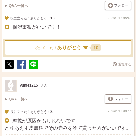
フォロー
Q&A一覧へ
10
2026/1/13 05:43
役に立った！ありがとう：
保湿重視がいいです！
ありがとう
10
役に立った！
通報する
ポ
シ
送
ス
ェ
る
ト
ア
yume1215
さん
フォロー
Q&A一覧へ
8
2026/1/13 00:44
役に立った！ありがとう：
摩擦が原因かもしれないです。
とりあえず皮膚科でその赤みを診て貰った方がいいです。