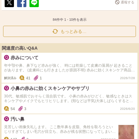
通報する
ポ
シ
送
ス
ェ
る
ト
ア
84件中
1
-
10
件を表示
もっとみる…
関連度の高いQ&A
赤みについて
年中顎や鼻、鼻下など赤みが強く、 時には乾燥して皮膚の落屑が 起きること
があります。 (皮膚科にも行きましたが原因不明) 赤みに効くスキンケア商品
ありましたら教えて頂きたいです。
41
1
解決済み
2026/7/28
小鼻の赤みに効くスキンケアやサプリ
30代、敏感肌でおそらく混合肌です。 小鼻の赤みがひどく、敏感なときはス
キンケアやメイクでもヒリヒリします。(頬などは平気)大体しばらくすると痛
みはなくなるのでそのまま使っていますが… 敏感肌向きのコスメやスキンケ
54
3
2026/6/20
アも使いましたが今のところ無印の化粧水と乳液のみ大丈夫でした。 アゼラ
イン酸が良いと聞いてコスデバハの美容液を使いましたがイマイチ効果がわか
汚い鼻
らず、今はメディキューブのアゼライン酸ナイアシンアミドクリアトナを使っ
ています。 同じような方、オススメのスキンケアを教えていただきたいで
見苦しい画像失礼します。 ここ数年鼻を皮脂、角栓を取ろうとい
す。
じりすぎてしまい毛穴が目立ち、赤みが残る状態になってしまいま
した。鼻全体が凸凹していてずっと気にしてしまいます。いじろう