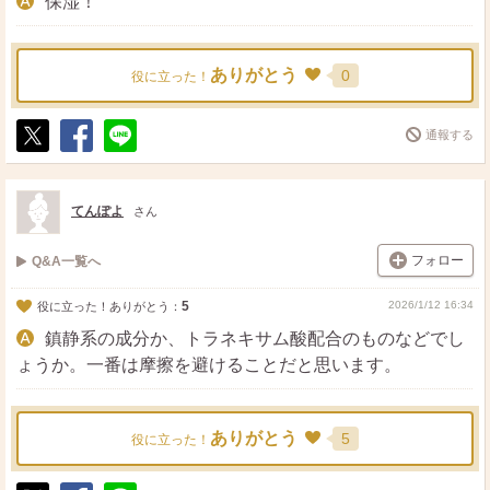
保湿！
ありがとう
0
役に立った！
通報する
ポ
シ
送
ス
ェ
る
ト
ア
てんぽよ
さん
フォロー
Q&A一覧へ
5
2026/1/12 16:34
役に立った！ありがとう：
鎮静系の成分か、トラネキサム酸配合のものなどでし
ょうか。一番は摩擦を避けることだと思います。
ありがとう
5
役に立った！