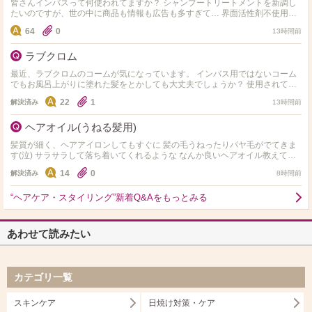
皆さんインバスって何使われてますか？ シャンプートリートメントを新調し
たいのですが、世の中に商品も情報も広告も多すぎて… 界面活性剤不使用や
ノンシリコン、アミノ酸系など色々ありますが、…
64
0
13時間前
ラブクロム
最近、ラブクロムのコームが気になっています。 インバス用ではないコーム
でもお風呂上がりに塗れた髪をとかしても大丈夫でしょうか？ 使用されてい
る方どうされてますか？
22
1
解決済み
13時間前
ヘアオイル(うねる髪用)
髪質が細く、ヘアアイロンしてもすぐに 髪の毛うねったりパヤ毛がでてきま
す(泣) サラサラして落ち着いてくれるような なんか良いヘアオイル教えてく
ださい
14
0
解決済み
8時間前
“ヘアケア・スタイリング”新着Q&Aをもっとみる
あわせて読みたい
カテゴリ一覧
スキンケア
日焼け対策・ケア