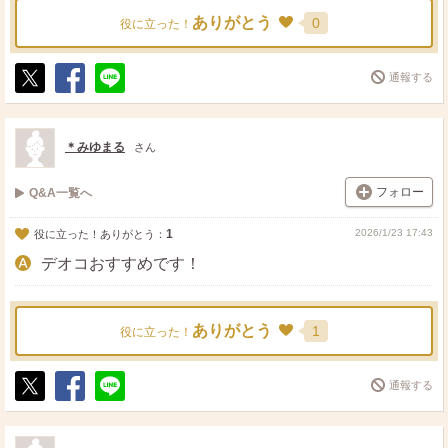
ありがとう
0
役に立った！
通報する
ポ
シ
送
ス
ェ
る
ト
ア
＊みゆまる
さん
フォロー
Q&A一覧へ
1
2026/1/23 17:43
役に立った！ありがとう：
デオコおすすめです！
ありがとう
1
役に立った！
通報する
ポ
シ
送
ス
ェ
る
ト
ア