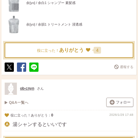
余[yo] / 余白1 シャンプー 素髪感
余[yo] / 余韻1 トリートメント 浸透感
ありがとう
4
役に立った！
通報する
ポ
シ
送
ス
ェ
る
ト
ア
ob-cnyn
さん
フォロー
Q&A一覧へ
0
2026/1/29 17:48
役に立った！ありがとう：
湯シャンするといいです