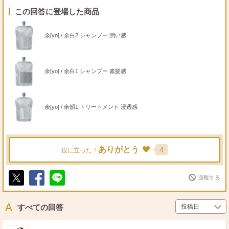
この回答に登場した商品
余[yo] / 余白2 シャンプー 潤い感
余[yo] / 余白1 シャンプー 素髪感
余[yo] / 余韻1 トリートメント 浸透感
ありがとう
4
役に立った！
通報する
ポ
シ
送
ス
ェ
る
ト
ア
すべての回答