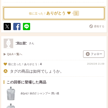
ありがとう
1
役に立った！
通報する
ポ
シ
送
ス
ェ
る
ト
ア
*和か那*
さん
フォロー
Q&A一覧へ
4
2026/2/8 21:09
役に立った！ありがとう：
タグの商品は如何でしょうか。
この回答に登場した商品
余[yo] / 余白2 シャンプー 潤い感