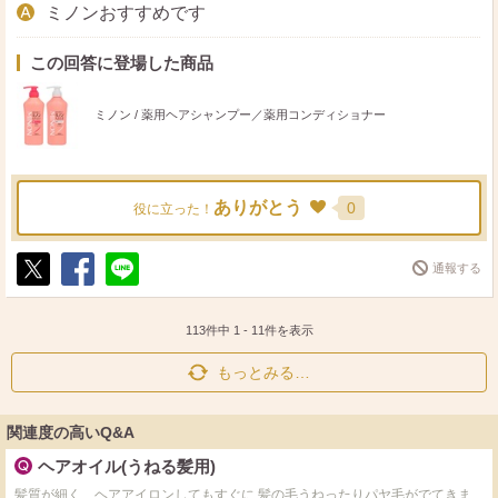
ミノンおすすめです
この回答に登場した商品
ミノン / 薬用ヘアシャンプー／薬用コンディショナー
ありがとう
0
役に立った！
通報する
ポ
シ
送
ス
ェ
る
ト
ア
113件中
1
-
11
件を表示
もっとみる…
関連度の高いQ&A
ヘアオイル(うねる髪用)
髪質が細く、ヘアアイロンしてもすぐに 髪の毛うねったりパヤ毛がでてきま