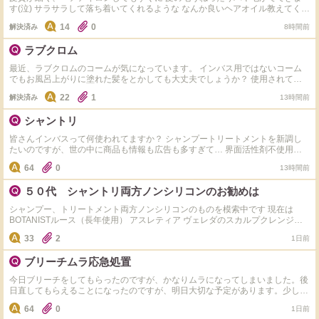
す(泣) サラサラして落ち着いてくれるような なんか良いヘアオイル教えてくだ
さい
14
0
解決済み
8時間前
ラブクロム
最近、ラブクロムのコームが気になっています。 インバス用ではないコーム
でもお風呂上がりに塗れた髪をとかしても大丈夫でしょうか？ 使用されてい
る方どうされてますか？
22
1
解決済み
13時間前
シャントリ
皆さんインバスって何使われてますか？ シャンプートリートメントを新調し
たいのですが、世の中に商品も情報も広告も多すぎて… 界面活性剤不使用や
ノンシリコン、アミノ酸系など色々ありますが、 一旦皆さまのご愛用のもの
64
0
13時間前
やおすすめを知りたいです。 併せてご自身の髪質や、好きな仕上がりも教え
ていただけると嬉しいです。 よろしくお願いします。 個人的には毛量過多の
５０代 シャントリ両方ノンシリコンのお勧めは
ため仕上がりはしっとりが好みです。同志の方いらっしゃいましたら是非お願
いします。
シャンプー、トリートメント両方ノンシリコンのものを模索中です 現在は
BOTANISTルース（長年使用） アスレティア ヴェレダのスカルプクレンジン
グを 使用中です 基本的にはトリートメントはシリコンありでもいいかも派で
33
2
1日前
すが、 現在訳あってノンシリコンにしています。 ただシャンプーはノンシリ
コンでも トリートメントはシリコン入りの商品も多くて、中々新規開拓でき
ブリーチムラ応急処置
ません。 皆さまのお勧めがあれば教えていただきたいです！
今日ブリーチをしてもらったのですが、かなりムラになってしまいました。後
日直してもらえることになったのですが、明日大切な予定があります。少しで
もマシになる方法があれば教えて頂きたいです。
64
0
1日前