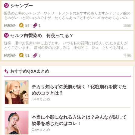
シャンプー
髪染めた時のシャンプーやトリートメントのおすすめありますか？アミノ酸の
ものがいいと聞いたのですが、たくさんあってどれがいいのかわからないの
で、教えて欲しいです！ 髪質は細くて柔らかいです！
59
1
解決済み
1日前
セルフ白髪染め 何使ってる？
皆様 暑中お見舞い申し上げます。 いつも私の質問にお答えいただきありが
とうございます。 前回の夏のお楽しみは 圧倒的に 花火 というお答えが
ダントツでした。 いつも本当にありがとうございます！ さて本日の質問で
61
3
解決済み
1日前
す。 サロンでの白髪染めまでちょこっとセルフで染めるとき、カラー材はど
んなものを使用してますか？ 私はサイオスのクリームタイプを使用していま
す。 ドラッグストアで３９８円くらいでとてもお安く、染まりもよく気軽に
染められ重宝しています。 これいいよ、これ使ってるよというのがあればシ
おすすめQ&Aまとめ
ェアしてください。 お値段、使い心地など教えてくださるとうれしいです。
できるだけ お返事コメントさせていただきます。 いつもありがとうござい
ます！
テカリ知らずの美肌が続く！化粧崩れを防ぐた
めのコツとは？
Q&Aまとめ
本当に小顔になれる方法とは？みんなが試して
効果を感じたのはコレ！
Q&Aまとめ