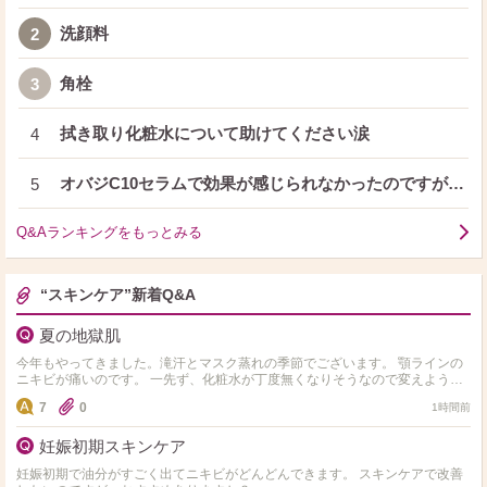
洗顔料
2
角栓
3
拭き取り化粧水について助けてください涙
4
オバジC10セラムで効果が感じられなかったのですが…
5
Q&Aランキングをもっとみる
“スキンケア”新着Q&A
夏の地獄肌
今年もやってきました。滝汗とマスク蒸れの季節でございます。 顎ラインの
ニキビが痛いのです。 一先ず、化粧水が丁度無くなりそうなので変えようと
思うんですが、純粋に水分入れるのに重点を置くか、ビタ…
7
0
1時間前
妊娠初期スキンケア
妊娠初期で油分がすごく出てニキビがどんどんできます。 スキンケアで改善