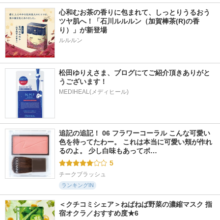
心和むお茶の香りに包まれて、しっとりうるおう
ツヤ肌へ！「石川ルルルン（加賀棒茶(R)の香
り）」が新登場
松田ゆりえさま、ブログにてご紹介頂きありがと
うございます！
MEDIHEAL(メディヒール)
追記の追記！ 06 フラワーコーラル こんな可愛い
色を待ってたわー。 これは本当に可愛い頬が作れ
るのよ。 少し白味もあってボ…
5
チークブラッシュ
ランキングIN
＜クチコミシェア＞ねばねば野菜の濃縮マスク 指
宿オクラ／おすすめ度★6 