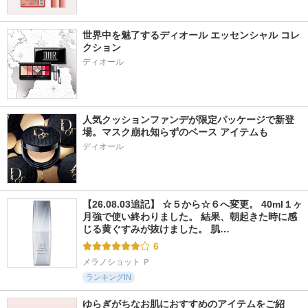
世界中を魅了するディオール エッセンシャル コレ
クション
ディオール
人気クッションファンデが限定パッケージで新登
場。マスク崩れ知らずのベース アイテムも
ディオール
【26.08.03追記】 ☆５から☆６へ変更。 40ml１ヶ
月強で使い終わりました。 結果、朝起きた時に感
じる黄ぐすみが抜けました。 肌…
6
メラノショット Ｐ
ランキングIN
ゆらぎがちなお肌におすすめのアイテムをご紹