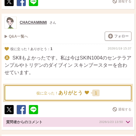
通報する
ポ
シ
送
ス
ェ
る
ト
ア
CHACHAMINMI
さん
フォロー
Q&A一覧へ
1
2026/1/19 15:37
役に立った！ありがとう：
SKⅡもよかったです。私は今はSKIN1004のセンテラア
ンプルやトリデンのダイブイン スキンブースターを合わ
せています。
ありがとう
1
役に立った！
通報する
ポ
シ
送
ス
ェ
る
質問者からのコメント
2026/1/23 13:50
ト
ア