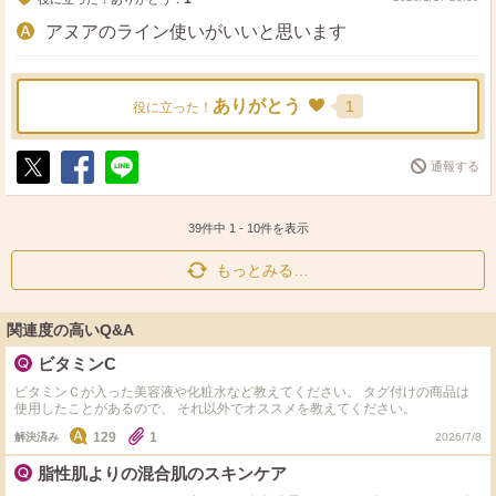
アヌアのライン使いがいいと思います
ありがとう
1
役に立った！
通報する
ポ
シ
送
ス
ェ
る
ト
ア
39件中
1
-
10
件を表示
もっとみる…
関連度の高いQ&A
ビタミンC
ビタミンＣが入った美容液や化粧水など教えてください。 タグ付けの商品は
使用したことがあるので、 それ以外でオススメを教えてください。
129
1
解決済み
2026/7/8
脂性肌よりの混合肌のスキンケア