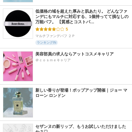
低価格の域を超えた厚みと肌あたり。 どんなファ
ンデにもマルチに対応する、1個持ってて損なしの
万能パフ。 【質感とコストパ…
5
マルチファンデパフ ２Ｐ
ランキングIN
美容部員の求人ならアットコスメキャリア
＠ｃｏｓｍｅキャリア
新しい香りが登場！ポップアップ開催｜ジョー マ
ローン ロンドン
セザンヌの新リップ、もうお試しいただけました
か？♡