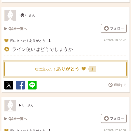
ポ
シ
送
ス
ェ
る
ト
ア
♪実♪
さん
フォロー
Q&A一覧へ
1
2026/1/18 00:43
役に立った！ありがとう：
ライン使いはどうでしょうか
ありがとう
1
役に立った！
通報する
ポ
シ
送
ス
ェ
る
ト
ア
Ri3
さん
フォロー
Q&A一覧へ
1
2026/1/17 20:39
役に立った！ありがとう：