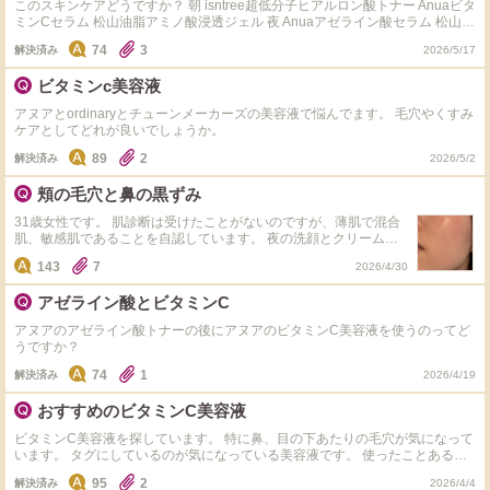
このスキンケアどうですか？ 朝 isntree超低分子ヒアルロン酸トナー Anuaビタ
ミンCセラム 松山油脂アミノ酸浸透ジェル 夜 Anuaアゼライン酸セラム 松山油
脂アミノ酸浸透ジェル Anuaセラミドクリーム クレンジング、洗顔、日焼け止
74
3
解決済み
2026/5/17
め、パウダーは書いてませんがやってます また、夜にAnuaのアゼライン酸セ
ラムを追加で取り入れようと思うのですがどうですか？
ビタミンc美容液
アヌアとordinaryとチューンメーカーズの美容液で悩んでます。 毛穴やくすみ
ケアとしてどれが良いでしょうか。
89
2
解決済み
2026/5/2
頬の毛穴と鼻の黒ずみ
31歳女性です。 肌診断は受けたことがないのですが、薄肌で混合
肌、敏感肌であることを自認しています。 夜の洗顔とクリームはd
プログラム、化粧水と美容液はサミュを使っています。 朝は水洗
143
7
2026/4/30
顔で、アヌアのドクダミ77トナーとビタミン10の美容液を使って
います。 思春期はニキビができず、あまり肌が荒れなかったため
アゼライン酸とビタミンC
特に美容に関心がなく、長年ランキング上位の商品を適当に使って
いました。 しかし、数年前から頬の毛穴と鼻の黒ずみが気になる
アヌアのアゼライン酸トナーの後にアヌアのビタミンC美容液を使うのってど
ようになり、酵素洗顔やレチノールを使ってみましたが、肌が荒れ
うですか？
てしまいました。 攻めると荒れてしまいますが、守りばかりだと
改善しないので、何を使ったらよいかご助言いただきたいです。
74
1
解決済み
2026/4/19
おすすめのビタミンC美容液
ビタミンC美容液を探しています。 特に鼻、目の下あたりの毛穴が気になって
います。 タグにしているのが気になっている美容液です。 使ったことある方
は使用感も含めて教えて欲しいです。
95
2
解決済み
2026/4/4