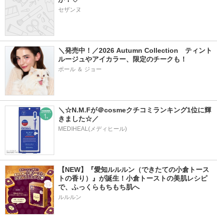
セザンヌ
＼発売中！／2026 Autumn Collection　ティント
ルージュやアイカラー、限定のチークも！
ポール ＆ ジョー
＼☆N.M.Fが＠cosmeクチコミランキング1位に輝
きました☆／
MEDIHEAL(メディヒール)
【NEW】『愛知ルルルン（できたての小倉トース
トの香り）』が誕生！小倉トーストの美肌レシピ
で、ふっくらもちもち肌へ
ルルルン