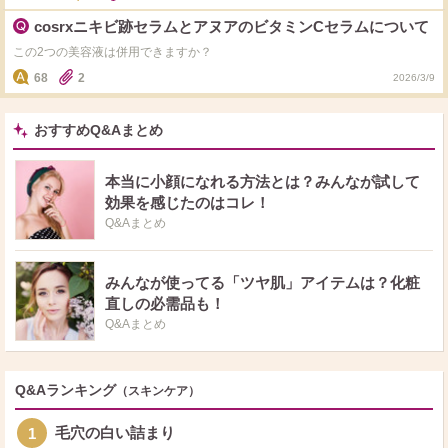
cosrxニキビ跡セラムとアヌアのビタミンCセラムについて
この2つの美容液は併用できますか？
68
2
2026/3/9
おすすめQ&Aまとめ
本当に小顔になれる方法とは？みんなが試して
効果を感じたのはコレ！
Q&Aまとめ
みんなが使ってる「ツヤ肌」アイテムは？化粧
直しの必需品も！
Q&Aまとめ
Q&Aランキング
（スキンケア）
毛穴の白い詰まり
1