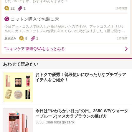
したいのですが、おすすめありますか？
22
1
10時間前
コットン購入で包装に穴
今日アットコスメで購入した商品が届いたのですが、アットコスメオリジナ
ルのミカエルのコットンの包装に4cmぐらいの穴がありました（指で開けた
感じでした）他にも購入していて梱包の箱サイズぎりぎりで入っ…
9
1
解決済み
1時間前
“スキンケア”新着Q&Aをもっとみる
あわせて読みたい
おトクで優秀！普段使いにぴったりなプチプラア
イテムをご紹介！
今日は"やわらかい目元"の日。3650 WP(ウォータ
ープルーフ)マスカラブラウンの選び方
3650（san roku go zero）