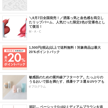
＼8月7日全国発売！／洒落っ気と血色感を両立し
たリップバーム、人気だった限定2色が定番色とし
て復活！
M・A・C
1,500円(税込)以上で送料無料！対象商品は最大
20％ポイントバック
敏感肌のための紫外線アフターケア。たっぷりの
うるおいで肌を満たす、残暑ケア３選＆UVケアも
d プログラム
追記… ベーシックな♯02ミディアムブラウンを追