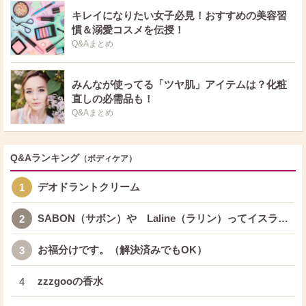
キレイになりたい女子必見！おすすめの美容習
慣＆溺愛コスメを伝授！
Q&Aまとめ
みんなが使ってる「ツヤ肌」アイテムは？化粧
直しの必需品も！
Q&Aまとめ
Q&Aランキング
（ボディケア）
デオドラントクリーム
1
SABON（サボン）や Laline（ラリン）ってイスラ…
2
お福分けです。（解決済みでもOK）
3
zzzgooの香水
4