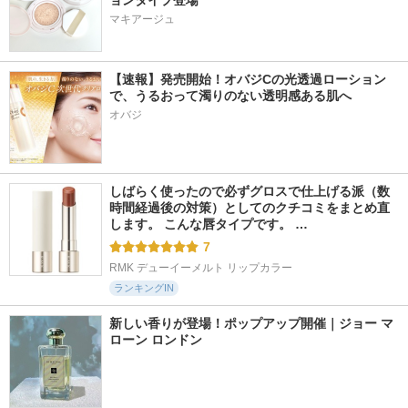
ョンタイプ登場
マキアージュ
【速報】発売開始！オバジCの光透過ローション
で、うるおって濁りのない透明感ある肌へ
オバジ
しばらく使ったので必ずグロスで仕上げる派（数
時間経過後の対策）としてのクチコミをまとめ直
します。 こんな唇タイプです。 …
7
RMK デューイーメルト リップカラー
ランキングIN
新しい香りが登場！ポップアップ開催｜ジョー マ
ローン ロンドン