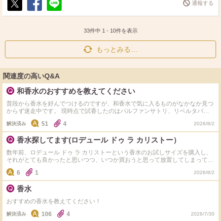
通報する
ポ
シ
送
ス
ェ
る
ト
ア
33件中
1
-
10
件を表示
もっとみる…
関連度の高いQ&A
和香水のおすすめを教えてください
普段から香水を好んでつけるのですが、和香水で気に入るものがなかなか見つ
からず迷走中です。 現時点で試香したのはパルファンサトリ、リベルタパフ
ューム、破天荒、ジェイセント、KITOWA、武蔵野ワークス、canomaあたり
51
4
解決済み
2026/8/2
です。 もし上記ブランド以外でも使っているものがあるよ！という方はぜひ
教えてください(^ ^)
香水探してます(ロデュール ドゥ ラ カリストー）
数年前、ロデュール ドゥ ラ カリストーという香水のお試しサイズを購入し、
それがとても良かったと思いつつ、いつか買おうと思って放置してしまってい
ました。 先程調べたところ、ホームページは乗っ取られている？ようで、メ
6
1
2026/8/2
ルカリなどにも出品はなく、販売している場所にたどり着けません。 どなた
か、この香水が今どこで買えるかご存知の方がいれば教えていただきたいで
香水
す。 また、もし買えないのであれば、その理由と、似ている香水なども教え
ていただけると嬉しいです♪
おすすめの香水を教えてください！
106
4
解決済み
2026/7/30