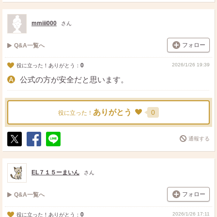
ポ
シ
送
ス
ェ
る
ト
ア
mmiii000
さん
フォロー
Q&A一覧へ
0
2026/1/26 19:39
役に立った！ありがとう：
公式の方が安全だと思います。
ありがとう
0
役に立った！
通報する
ポ
シ
送
ス
ェ
る
ト
ア
EL７１５ーまいん
さん
フォロー
Q&A一覧へ
0
2026/1/26 17:11
役に立った！ありがとう：