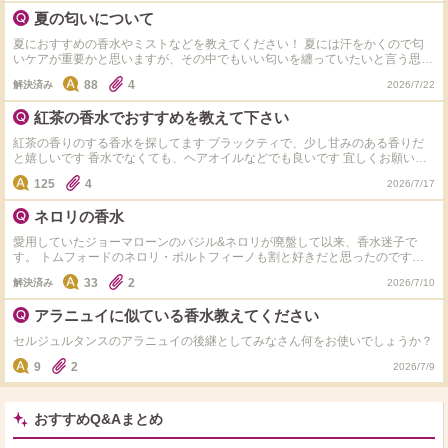
夏の匂いについて
夏におすすめの香水やミストなどを教えてください！ 夏には汗をかくので匂
いケアが重要かと思いますが、その中でもいい匂いを纏っていたいと言う思い
があります。
88
4
解決済み
2026/7/22
紅茶の香水でおすすめを教えて下さい
紅茶の香りのする香水を探してます ブラックティで、少し甘みのある香りだ
と嬉しいです 香水でなくても、ヘアオイルなどでも良いです 宜しくお願いし
ます
125
4
2026/7/17
ネロリの香水
愛用していたジョーマローンのバジル&ネロリが廃盤して以来、香水迷子で
す。 トムフォードのネロリ・ポルトフィーノも割と好きだと思ったのです
が、香りが飛ぶのが早すぎる上に高価なので迷っています。 他に近い香りが
33
2
解決済み
2026/7/10
あれば教えてほしいです。
アラニュイに似ている香水教えてください
セルジュルタンスのアラニュイの後継としてみなさん何をお使いでしょうか？
9
2
2026/7/9
おすすめQ&Aまとめ