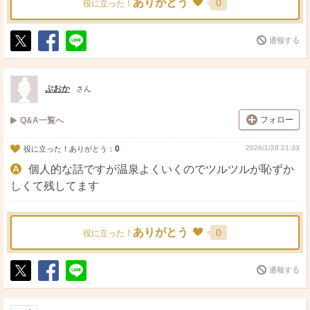
ありがとう
0
役に立った！
通報する
ポ
シ
送
ス
ェ
る
ト
ア
ぷおか
さん
フォロー
Q&A一覧へ
0
2026/1/26 21:33
役に立った！ありがとう：
個人的な話ですが温泉よくいくのでツルツルが恥ずか
しくて残してます
ありがとう
0
役に立った！
通報する
ポ
シ
送
ス
ェ
る
ト
ア