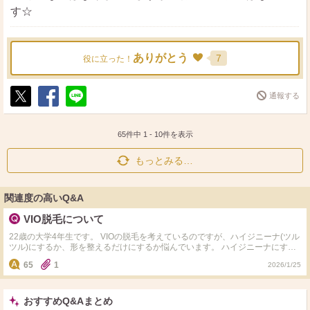
す☆
ありがとう
7
役に立った！
通報する
ポ
シ
送
ス
ェ
る
ト
ア
65件中
1
-
10
件を表示
もっとみる…
関連度の高いQ&A
VIO脱毛について
22歳の大学4年生です。 VIOの脱毛を考えているのですが、ハイジニーナ(ツル
ツル)にするか、形を整えるだけにするか悩んでいます。 ハイジニーナにする
と生理中のナプキンかぶれや経血のつたい漏れがあるとSNSで見かけました。
65
1
2026/1/25
おりものが毛に絡まって不快な思いを何度もしているのでハイジニーナにした
い気持ちがあったのですが、かぶれや経血が漏れるのも嫌です。 ハイジニー
ナにした方、実際にかぶれや経血のつたい漏れがあるか教えてください。 ま
た、あえてハイジニーナにせず整えているだけの方、なぜそのような選択をし
おすすめQ&Aまとめ
たのか教えてください。 よろしくお願いいたします。