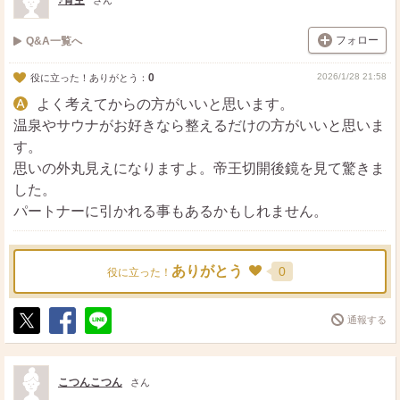
♪青空
さん
フォロー
Q&A一覧へ
0
2026/1/28 21:58
役に立った！ありがとう：
よく考えてからの方がいいと思います。
温泉やサウナがお好きなら整えるだけの方がいいと思いま
す。
思いの外丸見えになりますよ。帝王切開後鏡を見て驚きま
した。
パートナーに引かれる事もあるかもしれません。
ありがとう
0
役に立った！
通報する
ポ
シ
送
ス
ェ
る
ト
ア
こつんこつん
さん