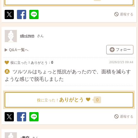
通報する
ポ
シ
送
ス
ェ
る
ト
ア
ob-cnyn
さん
フォロー
Q&A一覧へ
0
2026/2/15 09:44
役に立った！ありがとう：
ツルツルはちょっと抵抗があったので、面積を減らす
ような感じで脱毛しました
ありがとう
0
役に立った！
通報する
ポ
シ
送
ス
ェ
る
ト
ア