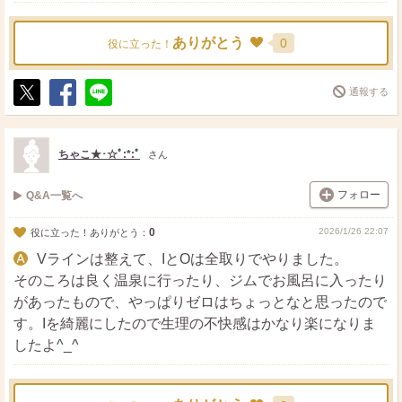
ありがとう
0
役に立った！
通報する
ポ
シ
送
ス
ェ
る
ト
ア
ちゃこ★･☆ﾟ:*:ﾟ
さん
フォロー
Q&A一覧へ
0
2026/1/26 22:07
役に立った！ありがとう：
Vラインは整えて、IとOは全取りでやりました。
そのころは良く温泉に行ったり、ジムでお風呂に入ったり
があったもので、やっぱりゼロはちょっとなと思ったので
す。Iを綺麗にしたので生理の不快感はかなり楽になりま
したよ^_^