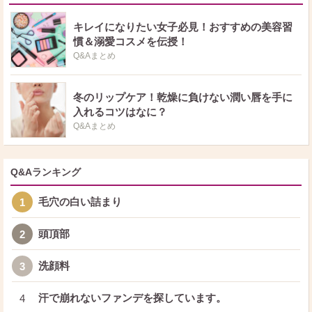
キレイになりたい女子必見！おすすめの美容習
慣＆溺愛コスメを伝授！
Q&Aまとめ
冬のリップケア！乾燥に負けない潤い唇を手に
入れるコツはなに？
Q&Aまとめ
Q&Aランキング
毛穴の白い詰まり
1
頭頂部
2
洗顔料
3
汗で崩れないファンデを探しています。
4