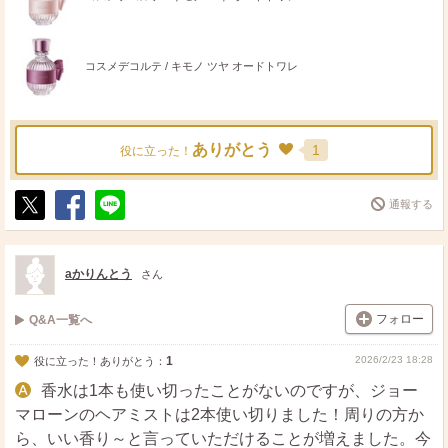
コスメデコルテ / キモノ ツヤ オードトワレ
ありがとう
1
役に立った！
通報する
ポ
シ
送
ス
ェ
る
ト
ア
aかりんとう
さん
フォロー
Q&A一覧へ
1
2026/2/23 18:28
役に立った！ありがとう：
香水は1本も使い切ったことがないのですが、ジョー
マローンのヘアミストは2本使い切りました！周りの方か
ら、いい香り～と言っていただけることが増えました。今