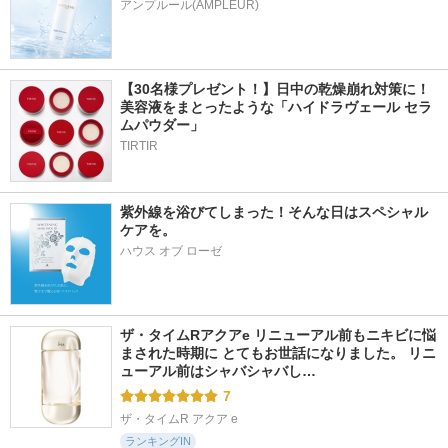
アンプルール(AMPLEUR)
【30名様プレゼント！】日中の乾燥崩れ対策に！
美容液をまとったような「ハイドラヴェール セラ
ムパウダー」
TIRTIR
紫外線を浴びてしまった！そんな日はスペシャル
ケアを。
ハウス オブ ローゼ
ザ・タイムRアクアe リニューアル前もニキビに悩
まされた時期に とてもお世話になりました。 リニ
ューアル前はシャバシャバし…
7
ザ・タイムR アクア e
ランキングIN