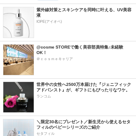
紫外線対策とスキンケアを同時に叶える、UV美容
液
@cosme STOREで働く美容部員特集♪未経験
OK！
＠ｃｏｓｍｅキャリア
世界中の女性へ2500万本届けた『ジェニフィック 
アドバンスト』が、ギフトにもぴったりなワケ。
ランコム
＼限定30名にプレゼント／新生児から使えるセタ
フィルのベビーシリーズのご紹介
セタフィル