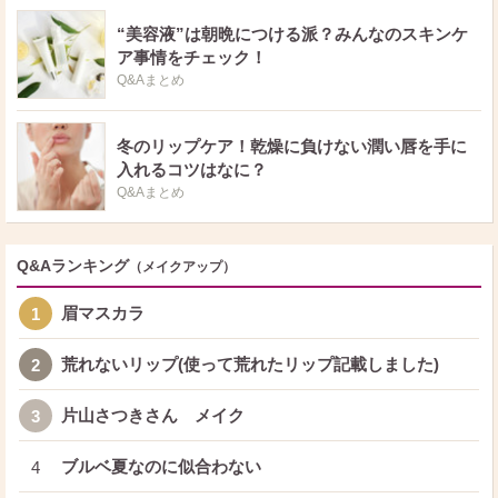
“美容液”は朝晩につける派？みんなのスキンケ
ア事情をチェック！
Q&Aまとめ
冬のリップケア！乾燥に負けない潤い唇を手に
入れるコツはなに？
Q&Aまとめ
Q&Aランキング
（メイクアップ）
眉マスカラ
1
荒れないリップ(使って荒れたリップ記載しました)
2
片山さつきさん メイク
3
ブルベ夏なのに似合わない
4