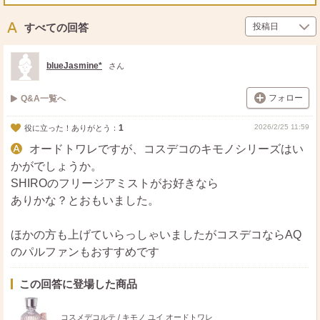
ポ
シ
送
ス
ェ
る
ト
ア
すべての回答
blueJasmine*
さん
フォロー
Q&A一覧へ
1
2026/2/25 11:59
役に立った！ありがとう：
オードトワレですが、コスデコのキモノシリーズはい
かがでしょうか。
SHIROのフリージアミストがお好きなら
ありかな？とおもいました。
ほかの方も上げていらっしゃいましたがコスデコならAQ
のパルファンもおすすめです
この回答に登場した商品
コスメデコルテ / キモノ ユイ オードトワレ