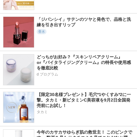
「ジバンシイ」サテンのツヤと発色で、品格と洗
練を引き出すリップ
香水
どっちがお好み？『スキンリペアクリーム』
or『バイタライジングクリーム』の特長や使用感
を徹底比較
d プログラム
【限定30名様プレゼント】毛穴*1やくすみ*2に一
撃。タカミ・新ビタミンC美容液を9月2日全国発
売前にお試し！
タカミ
今年のカサカサゆらぎ肌の救世主！ このピンクで