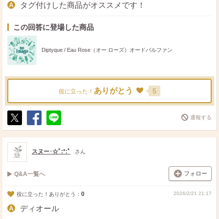
タグ付けした商品がオススメです！
この回答に登場した商品
Diptyque / Eau Rose（オー ローズ）オードパルファン
ありがとう
5
役に立った！
通報する
ポ
シ
送
ス
ェ
る
ト
ア
スヌー･☆ﾟ:*:ﾟ
さん
フォロー
Q&A一覧へ
0
2026/2/21 21:17
役に立った！ありがとう：
ディオール