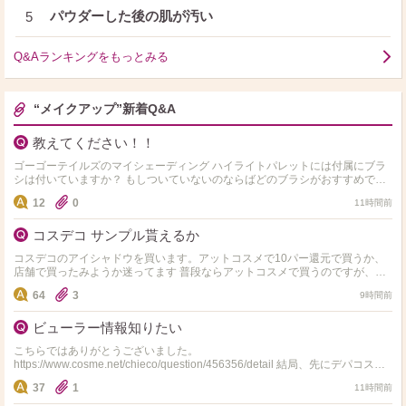
パウダーした後の肌が汚い
5
Q&Aランキングをもっとみる
“メイクアップ”新着Q&A
教えてください！！
ゴーゴーテイルズのマイシェーディング ハイライトパレットには付属にブラ
シは付いていますか？ もしついていないのならばどのブラシがおすすめです
か？
12
0
11時間前
コスデコ サンプル貰えるか
コスデコのアイシャドウを買います。アットコスメで10パー還元で買うか、
店舗で買ったみようか迷ってます 普段ならアットコスメで買うのですが、コ
スデコ店頭がサンプル結構くれる感じなら店頭で買ってみた…
64
3
9時間前
ビューラー情報知りたい
こちらではありがとうございました。
https://www.cosme.net/chieco/question/456356/detail 結局、先にデパコスで
ない資生堂のアイラッシュ…
37
1
11時間前