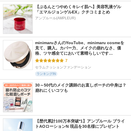
【ぷるんとつやめくキレイ肌へ】美容乳液ゲル
「エマルジョンゲルEX」クチコミまとめ
アンプルール(AMPLEUR)
minimaruさんのYouTube、minimaru cosmeを
見て、購入。カバー力、メイクの崩れなさ、価
格、ツヤ感全てにおいて素晴らしいです…
7
セラムクッションファンデーション
ランキングIN
30～50代のメイク講師のお直しポーチの中身は？
崩れにくいコツも
【歴代累計100万本突破*1】アンプルール ブライ
トAOローションN 現品を30名様にプレゼント