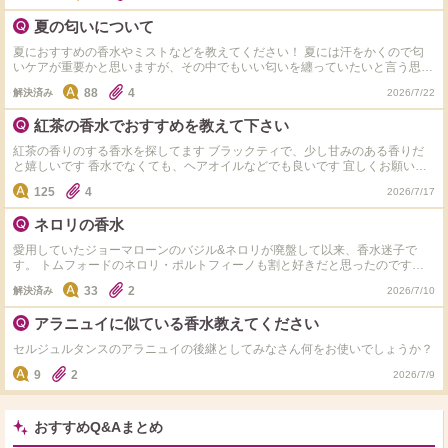
夏の匂いについて
夏におすすめの香水やミストなどを教えてください！ 夏には汗をかくので匂
いケアが重要かと思いますが、その中でもいい匂いを纏っていたいと言う思い
があります。
88
4
解決済み
2026/7/22
紅茶の香水でおすすめを教えて下さい
紅茶の香りのする香水を探してます ブラックティで、少し甘みのある香りだ
と嬉しいです 香水でなくても、ヘアオイルなどでも良いです 宜しくお願いし
ます
125
4
2026/7/17
ネロリの香水
愛用していたジョーマローンのバジル&ネロリが廃盤して以来、香水迷子で
す。 トムフォードのネロリ・ポルトフィーノも割と好きだと思ったのです
が、香りが飛ぶのが早すぎる上に高価なので迷っています。 他に近い香りが
33
2
解決済み
2026/7/10
あれば教えてほしいです。
アラニュイに似ている香水教えてください
セルジュルタンスのアラニュイの後継としてみなさん何をお使いでしょうか？
9
2
2026/7/9
おすすめQ&Aまとめ