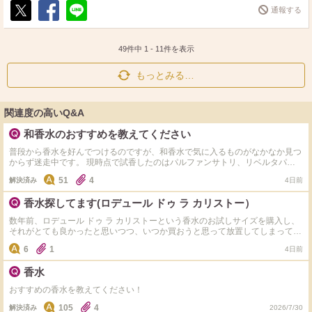
通報する
ポ
シ
送
ス
ェ
る
ト
ア
49件中
1
-
11
件を表示
もっとみる…
関連度の高いQ&A
和香水のおすすめを教えてください
普段から香水を好んでつけるのですが、和香水で気に入るものがなかなか見つ
からず迷走中です。 現時点で試香したのはパルファンサトリ、リベルタパフ
ューム、破天荒、ジェイセント、KITOWA、武蔵野ワークス、canomaあたり
51
4
解決済み
4日前
です。 もし上記ブランド以外でも使っているものがあるよ！という方はぜひ
教えてください(^ ^)
香水探してます(ロデュール ドゥ ラ カリストー）
数年前、ロデュール ドゥ ラ カリストーという香水のお試しサイズを購入し、
それがとても良かったと思いつつ、いつか買おうと思って放置してしまってい
ました。 先程調べたところ、ホームページは乗っ取られている？ようで、メ
6
1
4日前
ルカリなどにも出品はなく、販売している場所にたどり着けません。 どなた
か、この香水が今どこで買えるかご存知の方がいれば教えていただきたいで
香水
す。 また、もし買えないのであれば、その理由と、似ている香水なども教え
ていただけると嬉しいです♪
おすすめの香水を教えてください！
105
4
解決済み
2026/7/30