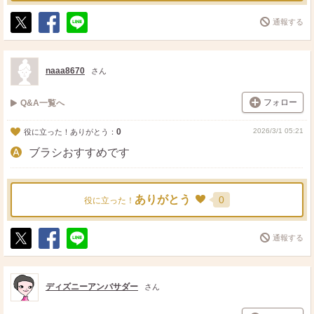
通報する
ポ
シ
送
ス
ェ
る
ト
ア
naaa8670
さん
フォロー
Q&A一覧へ
0
2026/3/1 05:21
役に立った！ありがとう：
ブラシおすすめです
ありがとう
0
役に立った！
通報する
ポ
シ
送
ス
ェ
る
ト
ア
ディズニーアンバサダー
さん