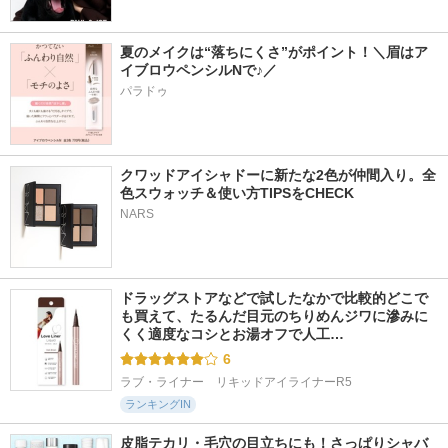
夏のメイクは“落ちにくさ”がポイント！＼眉はア
イブロウペンシルNで♪／
パラドゥ
クワッドアイシャドーに新たな2色が仲間入り。全
色スウォッチ＆使い方TIPSをCHECK
NARS
ドラッグストアなどで試したなかで比較的どこで
も買えて、たるんだ目元のちりめんジワに滲みに
くく適度なコシとお湯オフで人工…
6
ラブ・ライナー　リキッドアイライナーR5
ランキングIN
皮脂テカリ・毛穴の目立ちにも！さっぱりシャバ