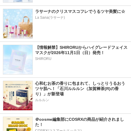
ラサーナのクリスマスコフレでうるツヤ美髪に☆
La Sana(ラサーナ)
【情報解禁】SHIRORUからハイグレードフェイス
マスクが2026年11月1日（日）発売！
SHIRORU
心和むお茶の香りに包まれて、しっとりうるおう
ツヤ肌へ！「石川ルルルン（加賀棒茶(R)の香
り）」が新登場
＠cosme編集部にCOSRXの商品が紹介されまし
た！
COSRX(コスアールエックス)