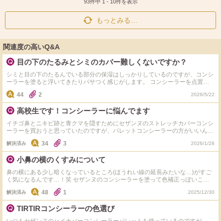
ト
ア
93件中
1
-
10
件を表示
もっとみる…
関連度の高いQ&A
目の下のたるみとシミのカバー難しくないですか？
シミと目の下のたるんでいる部分の保湿はしっかりしているのですが、コンシ
ーラーを塗ると浮いてきたりパサつく感じがします。 コンシーラーを点置き
してブラシで馴染ませているのですが、ツールを変えたほうがいいのかコンシ
44
2
2026/5/22
ーラーに問題があるのかわかりません。 セザンヌがシミ用、ヴィセはたるみ
とクマにもツールっています。 色黒なのでこれくらいオレンジが強めでもな
高校生です！コンシーラーに悩んでます
かなかカバー出来ません。 使っているコンシーラーをタグ付けします。
イチゴ鼻とニキビ跡と青クマを隠すためにセザンヌのストレッチカバーコンシ
ーラーを買おうと思っていたのですが、パレットコンシーラーの方がいいんじ
ゃないかと言われました。色々調べたりしてセザンヌかCANMAKEのパレット
34
3
解決済み
2026/1/28
コンシーラーがいいんじゃないかと思ったのですがどっちがいいかなわからな
くて困ってます。お助け下さい。 ちなみに肌は鼻が脂性肌気味で他が乾燥肌
小鼻の横のくすみについて
気味です
鼻の横にある少し暗くなっているところ(ほうれい線の延長みたいな…)がすご
く気になるんです…！笑 セザンヌのコンシーラーを塗って色補正っぽいこと
をしているんですが効果なくて… そういうくすみとかを吹っ飛ばしてくれる
48
1
解決済み
2025/12/30
コンシーラー 、もしくは塗り方などを教えてくださいっ！
TIRTIRコンシーラーの色選び