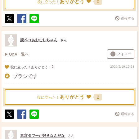
ありがとう
0
役に立った！
通報する
ポ
シ
送
ス
ェ
る
ト
ア
腹ペコあおむしちゃん
さん
フォロー
Q&A一覧へ
2
2026/2/19 15:53
役に立った！ありがとう：
ブラシです
ありがとう
2
役に立った！
通報する
ポ
シ
送
ス
ェ
る
ト
ア
東京タワーが好きなんだな
さん