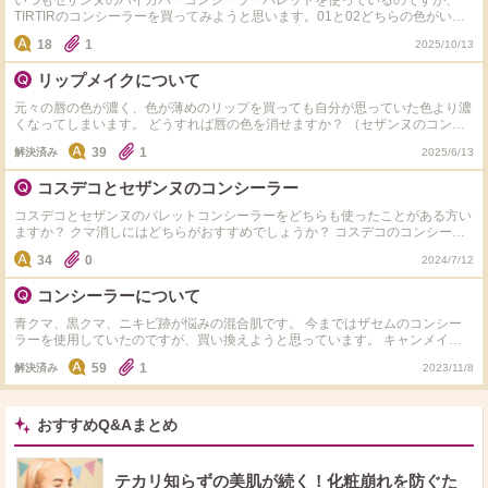
いつもセザンヌのハイカバーコンシーラーパレットを使っているのですが、
TIRTIRのコンシーラーを買ってみようと思います。01と02どちらの色がいい
のでしょうか？ タグのセザンヌのリキッドファンデは10だと少し明るかった
18
1
2025/10/13
です。
リップメイクについて
元々の唇の色が濃く、色が薄めのリップを買っても自分が思っていた色より濃
くなってしまいます。 どうすれば唇の色を消せますか？ （セザンヌのコンシ
ーラーパレットを使用していました）
39
1
解決済み
2025/6/13
コスデコとセザンヌのコンシーラー
コスデコとセザンヌのパレットコンシーラーをどちらも使ったことがある方い
ますか？ クマ消しにはどちらがおすすめでしょうか？ コスデコのコンシーラ
ーは持っていて、使うとクマが8割消えますが、2割の黒クマがうっすら残って
34
0
2024/7/12
しまいます。 そのため新しいコンシーラーを検討中です。 セザンヌのコンシ
ーラーがLDKで一位になっていたので、コスデコより良いなら買いたいなと思
コンシーラーについて
っています。
青クマ、黒クマ、ニキビ跡が悩みの混合肌です。 今まではザセムのコンシー
ラーを使用していたのですが、買い換えようと思っています。 キャンメイク･
セザンヌが第1候補ですが、予算を上げてIPSA･コスデコにするのもいいかな
59
1
解決済み
2023/11/8
と迷っています。 キャンメイク、セザンヌをお使いの方、どちらのコンシー
ラーがおすすめでしょうか。 また、予算を上げるなら、IPSAかコスデコどち
らがおすすめですか。
おすすめQ&Aまとめ
テカリ知らずの美肌が続く！化粧崩れを防ぐた