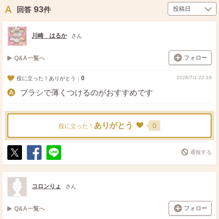
93
回答
件
川崎 はるか
さん
フォロー
Q&A一覧へ
0
2026/7/1 22:19
役に立った！ありがとう：
ブラシで薄くつけるのがおすすめです
ありがとう
0
役に立った！
通報する
ポ
シ
送
ス
ェ
る
ト
ア
コロンりょ
さん
フォロー
Q&A一覧へ