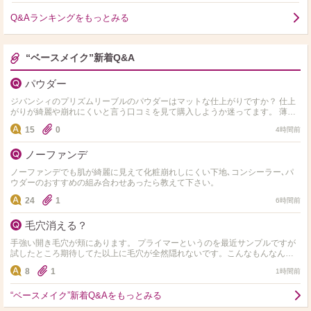
Q&Aランキングをもっとみる
“ベースメイク”新着Q&A
パウダー
ジバンシィのプリズムリーブルのパウダーはマットな仕上がりですか？ 仕上
がりが綺麗や崩れにくいと言う口コミを見て購入しようか迷ってます。 薄肌
の混合肌で適度なツヤがある仕上がりが好きです。他にお…
15
0
4時間前
ノーファンデ
ノーファンデでも肌が綺麗に見えて化粧崩れしにくい下地､コンシーラー､パ
ウダーのおすすめの組み合わせあったら教えて下さい。
24
1
6時間前
毛穴消える？
手強い開き毛穴が頬にあります。 プライマーというのを最近サンプルですが
試したところ期待してた以上に毛穴が全然隠れないです。こんなもんなんで
しょうか？ それともぬった瞬間から毛穴が消えて綺麗な仕…
8
1
1時間前
“ベースメイク”新着Q&Aをもっとみる