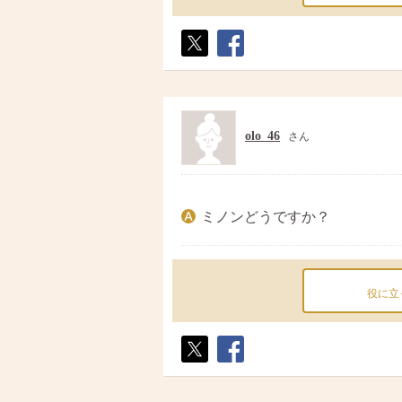
ポス
シェ
ト
ア
olo_46
さん
ミノンどうですか？
役に立
ポス
シェ
ト
ア