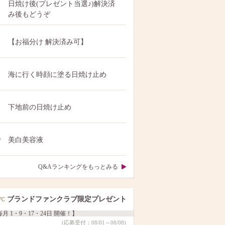
日焼け後(プレゼント当選♪)解決済
み後もどうぞ
【お福分け 解決済み可】
海に行く時顔に塗る日焼け止め
下地前の日焼け止め
0
美白美容液
Q&Aランキングをもっとみる
ブランドファンクラブ限定プレゼント
月 1・9・17・24日 開催！】
(応募受付：08/01～08/08)