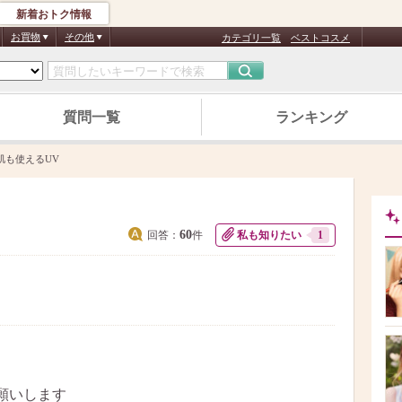
新着おトク情報
お買物
その他
カテゴリ一覧
ベストコスメ
質問一覧
ランキング
肌も使えるUV
60
回答：
件
私も知りたい
1
、
願いします