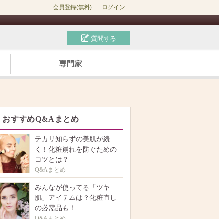
会員登録(無料)
ログイン
質問する
専門家
おすすめQ&Aまとめ
テカリ知らずの美肌が続
く！化粧崩れを防ぐための
コツとは？
Q&Aまとめ
みんなが使ってる「ツヤ
肌」アイテムは？化粧直し
の必需品も！
Q&Aまとめ