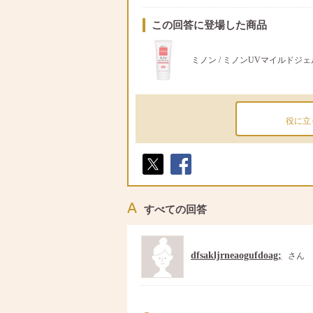
この回答に登場した商品
ミノン / ミノンUVマイルドジェ
役に立
ポス
シェ
ト
ア
すべての回答
dfsakljrneaogufdoag;
さん