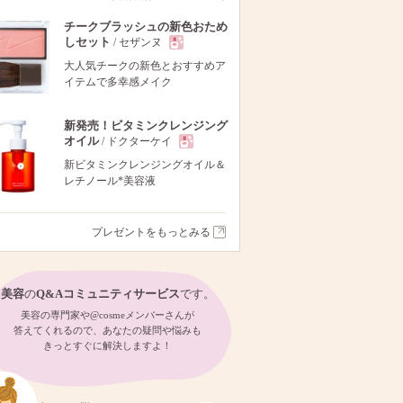
チークブラッシュの新色おため
しセット
/ セザンヌ
現
大人気チークの新色とおすすめア
イテムで多幸感メイク
品
新発売！ビタミンクレンジング
オイル
/ ドクターケイ
現
新ビタミンクレンジングオイル＆
レチノール*美容液
品
プレゼントをもっとみる
美容
の
Q&Aコミュニティサービス
です。
美容の専門家や@cosmeメンバーさんが
答えてくれるので、あなたの疑問や悩みも
きっとすぐに解決しますよ！