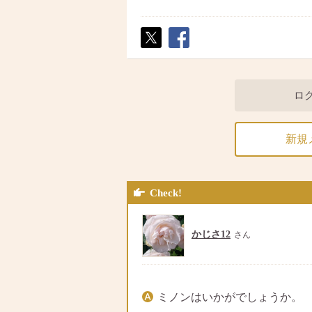
ポス
シェ
ト
ア
ロ
新規
Check!
かじさ12
さん
ミノンはいかがでしょうか。