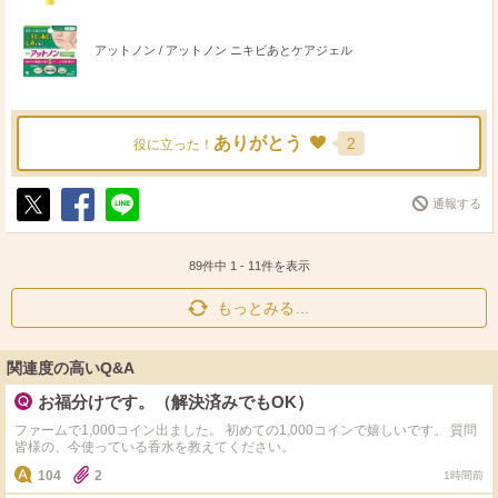
アットノン / アットノン ニキビあとケアジェル
ありがとう
2
役に立った！
通報する
ポ
シ
送
ス
ェ
る
ト
ア
89件中
1
-
11
件を表示
もっとみる…
関連度の高いQ&A
お福分けです。（解決済みでもOK）
ファームで1,000コイン出ました。 初めての1,000コインで嬉しいです。 質問
皆様の、今使っている香水を教えてください。
104
2
1時間前