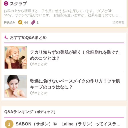
スクラブ
お尻の上から腰辺りと、手や足に使うものを探しています。 ダブとOH
baby、サボンで悩んでいます。 お値段も違いますが、効果も違うのでしょう
か。 サボンはお高めなので、一度でも効果を感じるとか…それなら高価でも
44
1
解決済み
12時間前
買ってみようかとは考えますが… 定期的に永遠に使わなければならないので
しょうか… ちなみにお尻の上の方が触ってわかるほどにザラついています。
手と足は黒ずみが気になっています。 私に合うものは、どれがいいのでしょ
うか。 教えていただけると嬉しいです。
おすすめQ&Aまとめ
テカリ知らずの美肌が続く！化粧崩れを防ぐた
めのコツとは？
Q&Aまとめ
乾燥に負けないベースメイクの作り方！ツヤ肌
キープのコツはなに？
Q&Aまとめ
Q&Aランキング
（ボディケア）
SABON（サボン）や Laline（ラリン）ってイスラ…
1