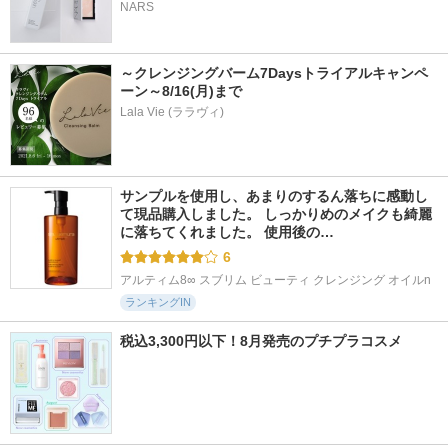
NARS
～クレンジングバーム7Daysトライアルキャンペ
ーン～8/16(月)まで
Lala Vie (ララヴィ)
サンプルを使用し、あまりのするん落ちに感動し
て現品購入しました。 しっかりめのメイクも綺麗
に落ちてくれました。 使用後の…
6
アルティム8∞ スブリム ビューティ クレンジング オイルn
ランキングIN
税込3,300円以下！8月発売のプチプラコスメ