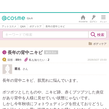
アットコスメ
Q&A
ボディケア
長年の背中ニキビ
ボディケア
長年の背中ニキビ
解決済み
89
2
回答：
件
私も知りたい：
2026/3/27 15:03
匿名
さん
長年の背中ニキビ、肌荒れに悩んでいます。
ポツポツとしたものや、ニキビ跡、赤くブツブツした炎症
があり背中を人様に見せていい状態じゃないです。
しかし今年秋頃にフォトウェディングを控えておりどうし