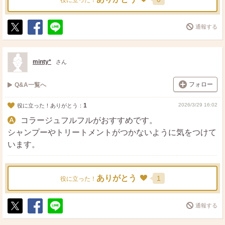
役に立った！
通報する
ポ
シ
送
ス
ェ
る
ト
ア
minty*
さん
フォロー
Q&A一覧へ
1
2026/3/29 16:02
役に立った！ありがとう：
コラージュフルフルがおすすめです。
シャンプーやトリートメントがつかないように気をつけて
います。
ありがとう
1
役に立った！
通報する
ポ
シ
送