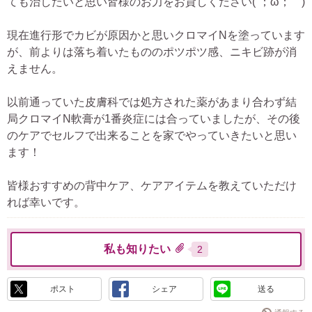
ても治したいと思い皆様のお力をお貸しください(´；ω；｀)
現在進行形でカビが原因かと思いクロマイNを塗っています
が、前よりは落ち着いたもののポツポツ感、ニキビ跡が消
えません。
以前通っていた皮膚科では処方された薬があまり合わず結
局クロマイN軟膏が1番炎症には合っていましたが、その後
のケアでセルフで出来ることを家でやっていきたいと思い
ます！
皆様おすすめの背中ケア、ケアアイテムを教えていただけ
れば幸いです。
私も知りたい
2
ポスト
シェア
送る