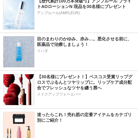
【歴代累計100万本突破*1】アンプルール ブライ
トAOローションN 現品を30名様にプレゼント
アンプルール(AMPLEUR)
目のまわりのかゆみ、赤み…。悪化させる前に、
医薬品で治療しましょう！
イハダ
【30名様にプレゼント！】ベスコス受賞リップグ
ロスでぷるんとツヤリップに。リップケア成分配
合でフレッシュなツヤを纏う唇へ
メイクアップフォーエバー
迷ったらこれ！売れ筋の定番アイテムをカテゴリ
別にご紹介！