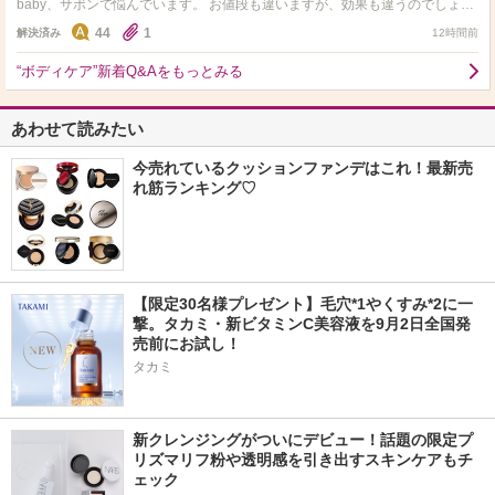
baby、サボンで悩んでいます。 お値段も違いますが、効果も違うのでしょう
か。 サボンはお高めなので、一度でも効果を感じる…
44
1
解決済み
12時間前
“ボディケア”新着Q&Aをもっとみる
あわせて読みたい
今売れているクッションファンデはこれ！最新売
れ筋ランキング♡
【限定30名様プレゼント】毛穴*1やくすみ*2に一
撃。タカミ・新ビタミンC美容液を9月2日全国発
売前にお試し！
タカミ
新クレンジングがついにデビュー！話題の限定プ
リズマリフ粉や透明感を引き出すスキンケアもチ
ェック