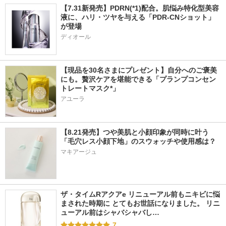
【7.31新発売】PDRN(*1)配合。肌悩み特化型美容
液に、ハリ・ツヤを与える「PDR-CNショット」
が登場
ディオール
【現品を30名さまにプレゼント】自分へのご褒美
にも。贅沢ケアを堪能できる「プランプコンセン
トレートマスク*」
アユーラ
【8.21発売】つや美肌と小顔印象が同時に叶う
「毛穴レス小顔下地」のスウォッチや使用感は？
マキアージュ
ザ・タイムRアクアe リニューアル前もニキビに悩
まされた時期に とてもお世話になりました。 リニ
ューアル前はシャバシャバし…
7