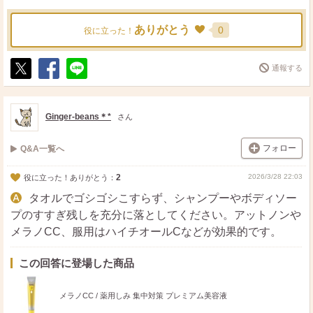
ありがとう
0
役に立った！
通報する
ポ
シ
送
ス
ェ
る
ト
ア
Ginger-beans＊*
さん
フォロー
Q&A一覧へ
2
2026/3/28 22:03
役に立った！ありがとう：
タオルでゴシゴシこすらず、シャンプーやボディソー
プのすすぎ残しを充分に落としてください。アットノンや
メラノCC、服用はハイチオールCなどが効果的です。
この回答に登場した商品
メラノCC / 薬用しみ 集中対策 プレミアム美容液