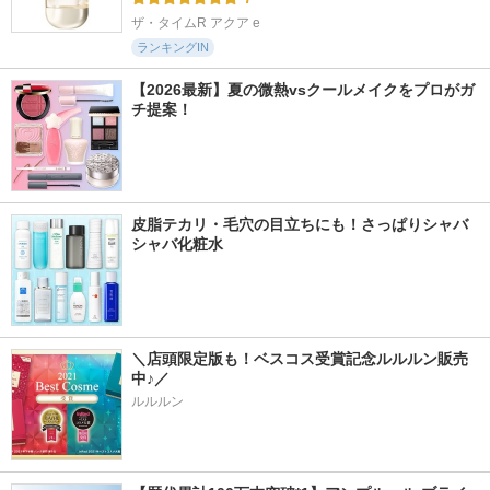
ザ・タイムR アクア e
ランキングIN
【2026最新】夏の微熱vsクールメイクをプロがガ
チ提案！
皮脂テカリ・毛穴の目立ちにも！さっぱりシャバ
シャバ化粧水
＼店頭限定版も！ベスコス受賞記念ルルルン販売
中♪／
ルルルン