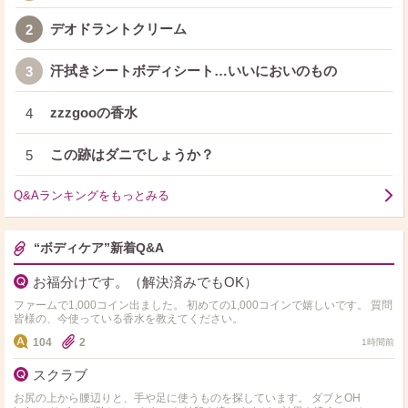
デオドラントクリーム
2
汗拭きシートボディシート…いいにおいのもの
3
zzzgooの香水
4
この跡はダニでしょうか？
5
Q&Aランキングをもっとみる
“ボディケア”新着Q&A
お福分けです。（解決済みでもOK）
ファームで1,000コイン出ました。 初めての1,000コインで嬉しいです。 質問
皆様の、今使っている香水を教えてください。
104
2
1時間前
スクラブ
お尻の上から腰辺りと、手や足に使うものを探しています。 ダブとOH