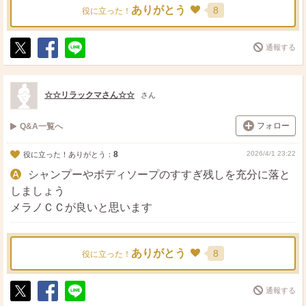
ありがとう
8
役に立った！
通報する
ポ
シ
送
ス
ェ
る
ト
ア
☆☆リラックマさん☆☆
さん
フォロー
Q&A一覧へ
8
2026/4/1 23:22
役に立った！ありがとう：
シャンプーやボディソープのすすぎ残しを充分に落と
しましょう
メラノＣＣが良いと思います
ありがとう
8
役に立った！
通報する