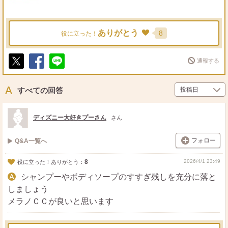
ありがとう
8
役に立った！
通報する
ポ
シ
送
ス
ェ
る
ト
ア
すべての回答
ディズニー大好きプーさん
さん
フォロー
Q&A一覧へ
8
2026/4/1 23:49
役に立った！ありがとう：
シャンプーやボディソープのすすぎ残しを充分に落と
しましょう
メラノＣＣが良いと思います