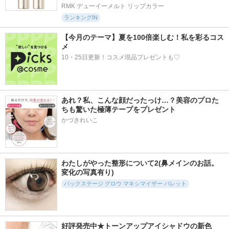
RMK デューイーメルト リップカラー
ランキングIN
【今月のテーマ】夏を100倍楽しむ！私を彩るコス
メ
10・25日更新！コスメ現品プレゼントも♡
あれ？私、こんな顔だったっけ…？美容のプロた
ちも驚いた極薄テープをプレゼント
かづきれいこ
わたしがやった整形について2(鼻メインのお話。
変化の写真有り)
バックステージ グロウ マキシマイザー パレット
好評発売中★トーンアップアイシャドウの新色　