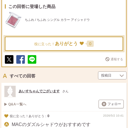
この回答に登場した商品
ちふれ / ちふれ シングル カラー アイシャドウ
ありがとう
0
役に立った！
通報する
ポ
シ
送
ス
ェ
る
ト
ア
すべての回答
あいすちゃんでございます
さん
フォロー
Q&A一覧へ
0
2026/5/2 10:41
役に立った！ありがとう：
MACのダズルシャドウがおすすめです