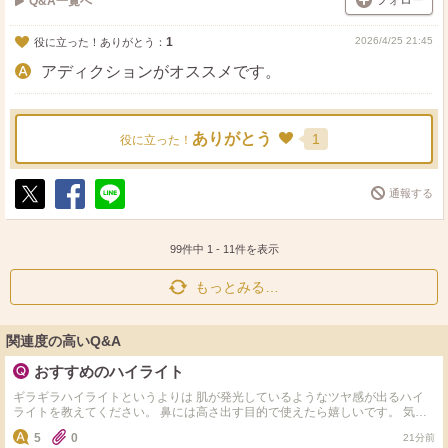
フォロー
Q&A一覧へ
1
2026/4/25 21:45
役に立った！ありがとう：
アディクションがオススメです。
ありがとう
1
役に立った！
通報する
ポ
シ
送
ス
ェ
る
ト
ア
99件中
1
-
11
件を表示
もっとみる…
関連度の高いQ&A
おすすめのハイライト
ギラギラハイライトというよりは 肌が発光しているようなツヤ感が出るハイ
ライトを教えてください。 鼻には高さ出す目的で使えたら嬉しいです。 気に
なってるのは以下の4つです。 ・Dior ディオールスキン フォーエヴァー グロ
5
0
21分前
ウ マキシマイザー ・Dior ディオールスキン フォーエヴァー グロウ マキシマ