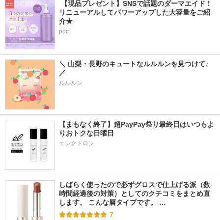
 【現品プレゼント】SNSで話題のダーマエイド！
リニューアルしてパワーアップした大容量をご紹
介★
pdc
＼ 山梨・長野のキュートなルルルンを見つけて♪ 
／
ルルルン
【まもなく終了】超PayPay祭り最終日はいつもよ
りおトクな日曜日
エレクトロン
しばらく使ったので必ずグロスで仕上げる派（数
時間経過後の対策）としてのクチコミをまとめ直
します。 こんな唇タイプです。 …
7