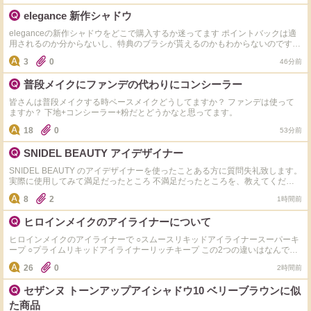
イザー ・Diorバックステージ グロウ マキシマイザー パレット ・NARSライト
elegance 新作シャドウ
リフレクティング ルミナイジングスティック ・
eleganceの新作シャドウをどこで購入するか迷ってます ポイントバックは適
用されるのか分からないし、特典のブラシが貰えるのかもわからないのですが
詳しい方いらっしゃいますか？ なるべくお得に購入したいと思っています
3
0
46分前
普段メイクにファンデの代わりにコンシーラー
皆さんは普段メイクする時ベースメイクどうしてますか？ ファンデは使って
ますか？ 下地+コンシーラー+粉だとどうかなと思ってます。
18
0
53分前
SNIDEL BEAUTY アイデザイナー
SNIDEL BEAUTY のアイデザイナーを使ったことある方に質問失礼致します。
実際に使用してみて満足だったところ 不満足だったところを、教えてくださ
い。 おすすめのカラーも教えていただけると嬉しいです！ よろしくお願い致
8
2
1時間前
します。
ヒロインメイクのアイライナーについて
ヒロインメイクのアイライナーで ○スムースリキッドアイライナースーパーキ
ープ ○プライムリキッドアイライナーリッチキープ この2つの違いはなんです
か？どちらが落ちにくいですか？ 今のところはスーパーキープを買おうかな
26
0
2時間前
と思っていますが、意見教えてください！
セザンヌ トーンアップアイシャドウ10 ベリーブラウンに似
た商品