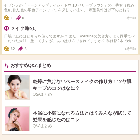
セザンヌの「トーンアップアイシャドウ 10 ベリーブラウン」の一番右（締め
色)に似た色の単色アイシャドウを探しています。 希望条件は以下のとおりで
す。 ・1,000円以下 ・色味ができるだけ似ている ・大粒ラメではなく、小さ
1
0
3時間前
なラメや繊細なパール感がある 「これはかなり似ている」「実際に代用して
いる」という商品があれば、メーカー名・商品名・色番も教えていただけると
メイク時の、
嬉しいです。 よろしくお願いします。
日焼け止めはどちらを使ってますか？ また、youtubeの美容方がよく両手でべ
ったべた大胆に塗ってますが、あの塗り方でされてますか？ 私は指2本でゆっ
くり丁寧に塗ってます。
62
3
4時間前
おすすめQ&Aまとめ
乾燥に負けないベースメイクの作り方！ツヤ肌
キープのコツはなに？
Q&Aまとめ
本当に小顔になれる方法とは？みんなが試して
効果を感じたのはコレ！
Q&Aまとめ