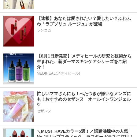
【速報】あなたは愛されたい？愛したい？ふわふ
わ「ラプソリュ ルージュ」が登場
ランコム
【8月1日新発売】メディヒールの研究と技術から
生まれた、新ダーマスキンケアシリーズをご紹
介！
MEDIHEAL(メディヒール)
忙しいママさんにも！べたつきが嫌いなメンズに
も！おすすめのセザンヌ　オールインワンジェル
♡
セザンヌ
＼MUST HAVEカラー5選！／話題沸騰中の人気
No.1*リップスティック、ラスターガラスに注目！