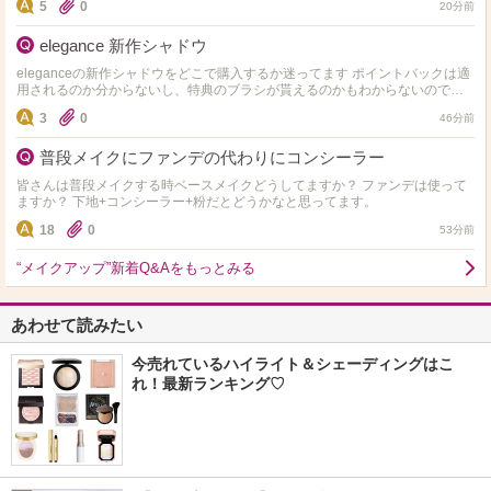
5
0
20分前
elegance 新作シャドウ
eleganceの新作シャドウをどこで購入するか迷ってます ポイントバックは適
用されるのか分からないし、特典のブラシが貰えるのかもわからないのです
が詳しい方いらっしゃいますか？ なるべくお得に…
3
0
46分前
普段メイクにファンデの代わりにコンシーラー
皆さんは普段メイクする時ベースメイクどうしてますか？ ファンデは使って
ますか？ 下地+コンシーラー+粉だとどうかなと思ってます。
18
0
53分前
“メイクアップ”新着Q&Aをもっとみる
あわせて読みたい
今売れているハイライト＆シェーディングはこ
れ！最新ランキング♡