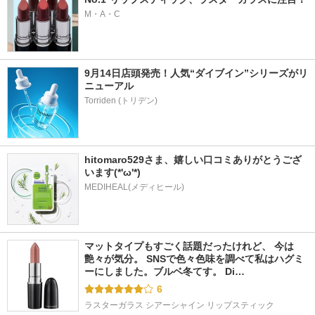
M・A・C
9月14日店頭発売！人気“ダイブイン”シリーズがリ
ニューアル
hitomaro529さま、嬉しい口コミありがとうござ
います(*'ω'*)
MEDIHEAL(メディヒール)
マットタイプもすごく話題だったけれど、 今は
艶々が気分。 SNSで色々色味を調べて私はハグミ
ーにしました。ブルベ冬てす。 Di…
6
ラスターガラス シアーシャイン リップスティック