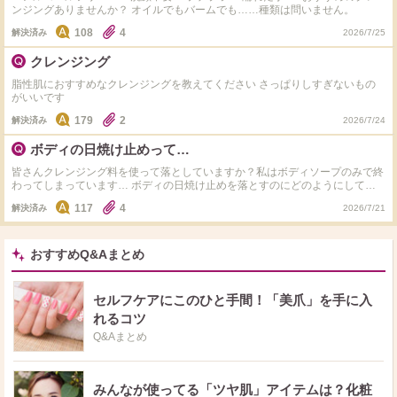
ンジングありませんか？ オイルでもバームでも……種類は問いません。
108
4
解決済み
2026/7/25
クレンジング
脂性肌におすすめなクレンジングを教えてください さっぱりしすぎないもの
がいいです
179
2
解決済み
2026/7/24
ボディの日焼け止めって…
皆さんクレンジング料を使って落としていますか？私はボディソープのみで終
わってしまっています… ボディの日焼け止めを落とすのにどのようにしてい
るか、こうしたらいいよ～、こういうものがあるよ～などあれば教えてくださ
117
4
解決済み
2026/7/21
い！
おすすめQ&Aまとめ
セルフケアにこのひと手間！「美爪」を手に入
れるコツ
Q&Aまとめ
みんなが使ってる「ツヤ肌」アイテムは？化粧