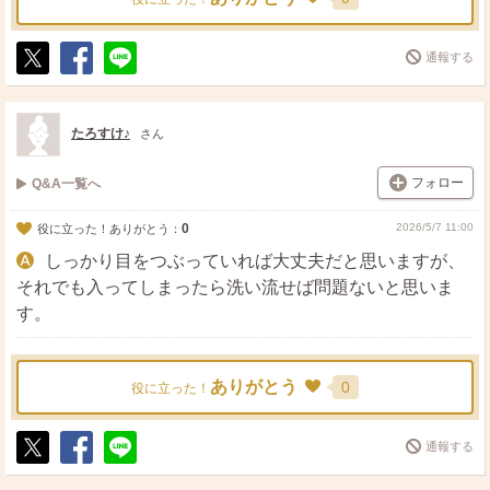
通報する
ポ
シ
送
ス
ェ
る
ト
ア
たろすけ♪
さん
フォロー
Q&A一覧へ
0
2026/5/7 11:00
役に立った！ありがとう：
しっかり目をつぶっていれば大丈夫だと思いますが、
それでも入ってしまったら洗い流せば問題ないと思いま
す。
ありがとう
0
役に立った！
通報する
ポ
シ
送
ス
ェ
る