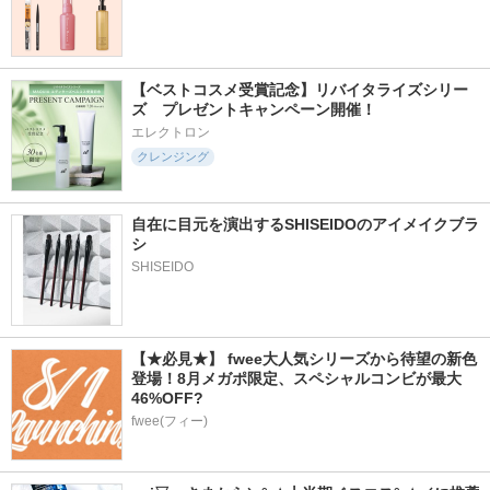
【ベストコスメ受賞記念】リバイタライズシリー
ズ　プレゼントキャンペーン開催！
エレクトロン
クレンジング
自在に目元を演出するSHISEIDOのアイメイクブラ
シ
SHISEIDO
【★必見★】 fwee大人気シリーズから待望の新色
登場！8月メガポ限定、スペシャルコンビが最大
46%OFF?
fwee(フィー)