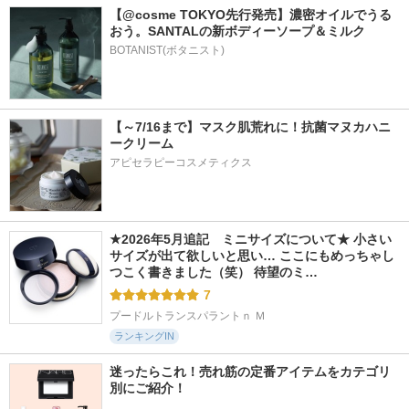
【@cosme TOKYO先行発売】濃密オイルでうる
おう。SANTALの新ボディーソープ＆ミルク
BOTANIST(ボタニスト)
【～7/16まで】マスク肌荒れに！抗菌マヌカハニ
ークリーム
アピセラピーコスメティクス
★2026年5月追記　ミニサイズについて★ 小さい
サイズが出て欲しいと思い… ここにもめっちゃし
つこく書きました（笑） 待望のミ…
7
プードルトランスパラントｎ Ｍ
ランキングIN
迷ったらこれ！売れ筋の定番アイテムをカテゴリ
別にご紹介！