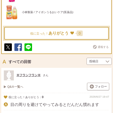
小林製薬 / アイボンうるおいケア(医薬品)
ありがとう
0
役に立った！
通報する
ポ
シ
送
ス
ェ
る
ト
ア
すべての回答
※フランフラン※
さん
フォロー
Q&A一覧へ
0
2026/6/27 19:47
役に立った！ありがとう：
目の周りを避けてやってみるとだんだん慣れます