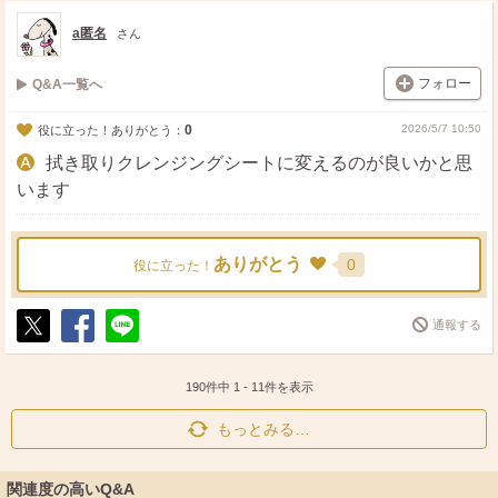
ト
ア
a匿名
さん
フォロー
Q&A一覧へ
0
2026/5/7 10:50
役に立った！ありがとう：
拭き取りクレンジングシートに変えるのが良いかと思
います
ありがとう
0
役に立った！
通報する
ポ
シ
送
ス
ェ
る
ト
ア
190件中
1
-
11
件を表示
もっとみる…
関連度の高いQ&A