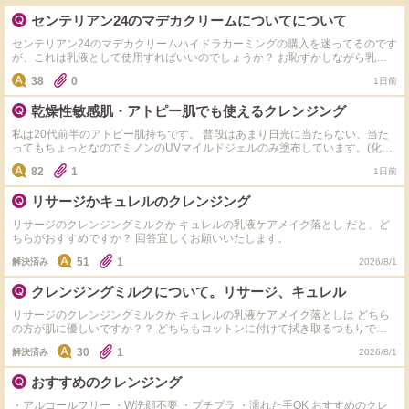
センテリアン24のマデカクリームについてについて
センテリアン24のマデカクリームハイドラカーミングの購入を迷ってるのです
が、これは乳液として使用すればいいのでしょうか？ お恥ずかしながら乳液
とクリームの違いがいまいちわからず、夜などに使用してそのまま寝てもいい
38
0
1日前
のか、化粧前などにだけ使用して日焼け止めのようにクレンジングが必要なも
のなのかいまいちわかっていないので教えていただけますと幸いです
乾燥性敏感肌・アトピー肌でも使えるクレンジング
私は20代前半のアトピー肌持ちです。 普段はあまり日光に当たらない、当た
ってもちょっとなのでミノンのUVマイルドジェルのみ塗布しています。(化粧
もしていません) ミノンは洗顔料でも落とせると書いてあったのでdプログラム
82
1
1日前
の洗顔フォームのみ使っていたのですが、最近鼻と顎に角栓ができてきまし
た。 なのでクレンジングをした方がいいのかなと思ったもののアテニアは強
リサージかキュレルのクレンジング
すぎたし、キュレルのメイク落としは最初は良かったんですけど徐々に合わな
くなっちゃって… なにかいいクレンジングはありますか？
リサージのクレンジングミルクか キュレルの乳液ケアメイク落とし だと、ど
ちらがおすすめですか？ 回答宜しくお願いいたします。
51
1
解決済み
2026/8/1
クレンジングミルクについて。リサージ、キュレル
リサージのクレンジングミルクか キュレルの乳液ケアメイク落としは どちら
の方が肌に優しいですか？？ どちらもコットンに付けて拭き取るつもりで
す。 回答宜しくお願いいたします。
30
1
解決済み
2026/8/1
おすすめのクレンジング
・アルコールフリー ・W洗顔不要 ・プチプラ ・濡れた手OK おすすめのクレ