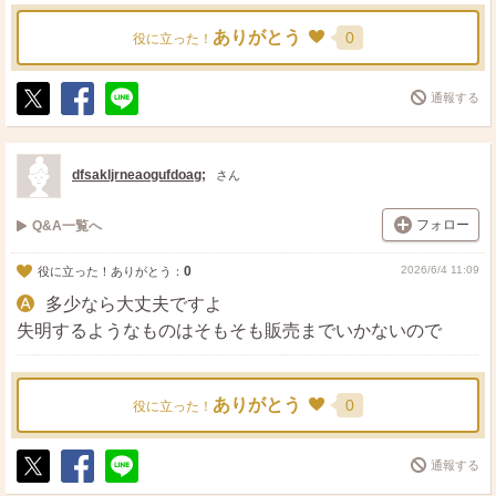
ありがとう
0
役に立った！
通報する
ポ
シ
送
ス
ェ
る
ト
ア
dfsakljrneaogufdoag;
さん
フォロー
Q&A一覧へ
0
2026/6/4 11:09
役に立った！ありがとう：
多少なら大丈夫ですよ
失明するようなものはそもそも販売までいかないので
ありがとう
0
役に立った！
通報する
ポ
シ
送