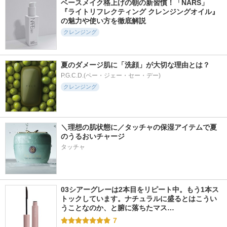
ベースメイク格上げの朝の新習慣！「NARS」
『ライトリフレクティング クレンジングオイル』
の魅力や使い方を徹底解説
クレンジング
夏のダメージ肌に「洗顔」が大切な理由とは？
P.G.C.D.(ペー・ジェー・セー・デー)
クレンジング
＼理想の肌状態に／タッチャの保湿アイテムで夏
のうるおいチャージ
タッチャ
03シアーグレーは2本目をリピート中。もう1本ス
トックしています。ナチュラルに盛るとはこうい
うことなのか、と腑に落ちたマス…
7