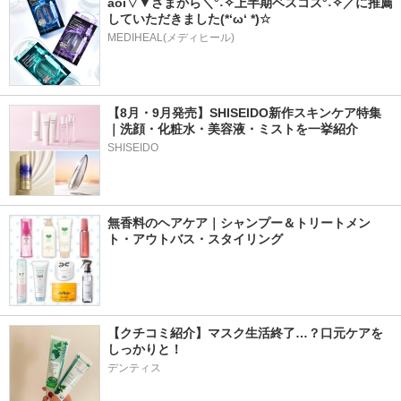
aoi▽▼さまから＼°˖✧上半期ベスコス°˖✧／に推薦
していただきました(*‘ω‘ *)☆
MEDIHEAL(メディヒール)
【8月・9月発売】SHISEIDO新作スキンケア特集
｜洗顔・化粧水・美容液・ミストを一挙紹介
SHISEIDO
無香料のヘアケア｜シャンプー＆トリートメン
ト・アウトバス・スタイリング
【クチコミ紹介】マスク生活終了…？口元ケアを
しっかりと！
デンティス