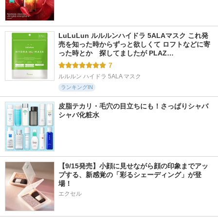
LuLuLun ルルルンハイドラ 5ALAマスク これ発
売を知った時からずっと欲しくて ロフトなどに寄
った時とか　探してましたが PLAZ…
7
ルルルン ハイドラ 5ALA マスク
ランキングIN
皮脂テカリ・毛穴の目立ちにも！さっぱりシャバ
シャバ化粧水
【9/15発売】小顔に見せながら顔の印象までアッ
プする、新感覚の「彩るシェーディング」が登
場！
エクセル