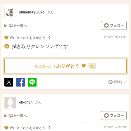
ス
ェ
る
ト
ア
shinemayujuko
さん
フォロー
Q&A一覧へ
0
2026/5/28 19:03
役に立った！ありがとう：
拭き取りクレンジングです
ありがとう
0
役に立った！
通報する
ポ
シ
送
ス
ェ
る
ト
ア
ob-cnyn
さん
フォロー
Q&A一覧へ
0
2026/5/14 10:59
役に立った！ありがとう：