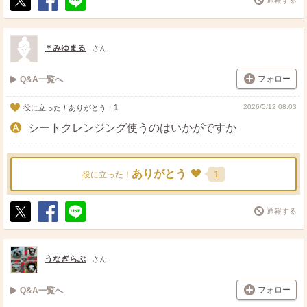
ポ
シ
送
ス
ェ
る
ト
ア
＊みゆまる
さん
フォロー
Q&A一覧へ
1
2026/5/12 08:03
役に立った！ありがとう：
シートクレンジング使うのはいかがですか
ありがとう
1
役に立った！
通報する
ポ
シ
送
ス
ェ
る
ト
ア
うなぎらぶ
さん
フォロー
Q&A一覧へ