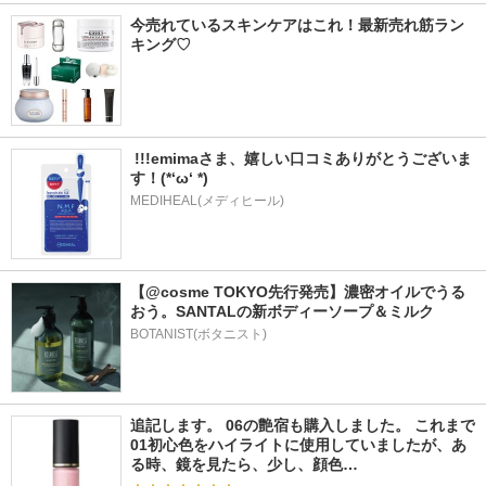
今売れているスキンケアはこれ！最新売れ筋ラン
キング♡
 !!!emimaさま、嬉しい口コミありがとうございま
す！(*‘ω‘ *)
MEDIHEAL(メディヒール)
【@cosme TOKYO先行発売】濃密オイルでうる
おう。SANTALの新ボディーソープ＆ミルク
BOTANIST(ボタニスト)
追記します。 06の艶宿も購入しました。 これまで
01初心色をハイライトに使用していましたが、あ
る時、鏡を見たら、少し、顔色…