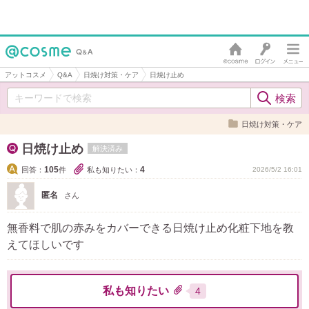
アットコスメ
Q&A
日焼け対策・ケア
日焼け止め
日焼け対策・ケア
日焼け止め
解決済み
105
4
回答：
件
私も知りたい：
2026/5/2 16:01
匿名
さん
無香料で肌の赤みをカバーできる日焼け止め化粧下地を教
えてほしいです
私も知りたい
4