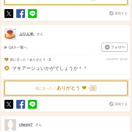
通報する
ポ
シ
送
ス
ェ
る
ト
ア
ぷりん＠.
さん
フォロー
Q&A一覧へ
1
2026/5/7 16:43
役に立った！ありがとう：
マキアージュいかがでしょうか＾＾
ありがとう
1
役に立った！
通報する
ポ
シ
送
ス
ェ
る
ト
ア
chesty7
さん