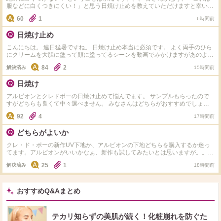
服などに白くつきにくい！」と思う日焼け止めを教えていただけますと幸いで
す。 なお、spf50+,PA++++ものが良いなと思っています。。。顔ボディどちら
60
1
6時間前
でもかまいません。 その他、なんでもおすすめの日焼け止めがございました
ら、理由も添えてお教えいただけますと更に喜びます。 どうぞよろしくお願
日焼け止め
いいたします。
こんにちは。 連日猛暑ですね。 日焼け止め本当に必須です。 よく両手のひら
にクリームを大胆に塗って顔に塗ってるシーンを動画でみかけますがあのよう
にされてますか？ あのやり方だと毛穴落ちしそう。 ワタシは２本指で丁寧に
84
2
解決済み
15時間前
ゆっくりつけてます。 40・50代のかたはどなたの美容you tubeみてますか？
（長井さん、小田切さん、嶋田さん以外でお願いします。）
日焼け
アルビオンとクレドポーの日焼け止めて悩んでます。 サンプルもらったので
すがどちらも良くて中々選べません。 みなさんはどちらがおすすめでしょう
か？
92
4
17時間前
どちらがよいか
クレ・ド・ポーの新作UV下地か、アルビオンの下地どちらを購入するか迷っ
てます。アルビオンがいいかなぁ、新作も試してみたいとは思いますが。。ア
ルビオン、クレド、画像の下地も使ったことがある方、いらっしゃいますか
25
1
解決済み
18時間前
（新作はまだ発売前ですが）クレ・ド・ポーの白くて四角い容器の下地はリピ
するほど愛用してました。
おすすめQ&Aまとめ
テカリ知らずの美肌が続く！化粧崩れを防ぐた