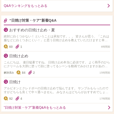
Q&Aランキングをもっとみる
“日焼け対策・ケア”新着Q&A
おすすめの日焼け止め・夏
絶対に白くつかない！ ということは承知です。。。 皆さんが思う、「これは
服などに白くつきにくい！」と思う日焼け止めを教えていただけますと幸い
です。 なお、spf50+,PA++++ものが…
60
1
6時間前
日焼け止め
こんにちは。 連日猛暑ですね。 日焼け止め本当に必須です。 よく両手のひら
にクリームを大胆に塗って顔に塗ってるシーンを動画でみかけますがあのよ
うにされてますか？ あのやり方だと毛穴…
84
2
解決済み
15時間前
日焼け
アルビオンとクレドポーの日焼け止めて悩んでます。 サンプルもらったので
すがどちらも良くて中々選べません。 みなさんはどちらがおすすめでしょう
か？
92
4
17時間前
“日焼け対策・ケア”新着Q&Aをもっとみる