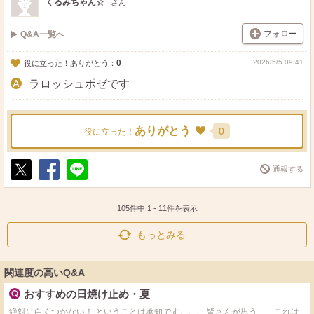
くるみちゃん☆
さん
フォロー
Q&A一覧へ
0
2026/5/5 09:41
役に立った！ありがとう：
ラロッシュポゼです
ありがとう
0
役に立った！
通報する
ポ
シ
送
ス
ェ
る
ト
ア
105件中
1
-
11
件を表示
もっとみる…
関連度の高いQ&A
おすすめの日焼け止め・夏
絶対に白くつかない！ ということは承知です。。。 皆さんが思う、「これは