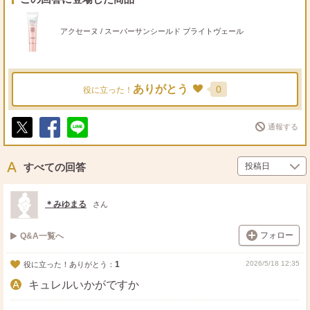
アクセーヌ / スーパーサンシールド ブライトヴェール
ありがとう
0
役に立った！
通報する
ポ
シ
送
ス
ェ
る
ト
ア
すべての回答
＊みゆまる
さん
フォロー
Q&A一覧へ
1
2026/5/18 12:35
役に立った！ありがとう：
キュレルいかがですか