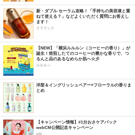
新・ダブル セーラム攻略！「手持ちの美容液と重
ねて使える？」などよくいただく質問にお答えし
ます！
クラランス
【NEW】「横浜ルルルン（コーヒーの香り）」が
誕生！焙煎したてのコーヒーの豊かな香りで、つ
るんと品のあるなめらか肌へ☆彡
ルルルン
洋梨＆イングリッシュペアー×フローラルの香りま
とめ
【キャンペーン情報】#1分おさケアパック 
webCM公開記念キャンペーン
pdc