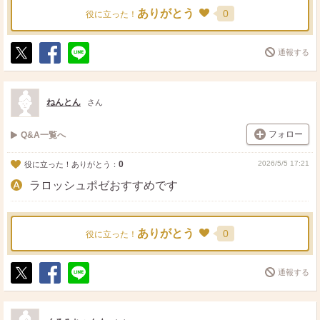
ありがとう
0
役に立った！
通報する
ポ
シ
送
ス
ェ
る
ト
ア
ねんとん
さん
フォロー
Q&A一覧へ
0
2026/5/5 17:21
役に立った！ありがとう：
ラロッシュポゼおすすめです
ありがとう
0
役に立った！
通報する
ポ
シ
送
ス
ェ
る
ト
ア