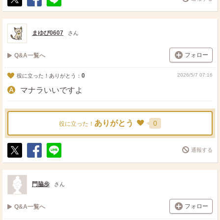
ポ
シ
送
ス
ェ
る
ト
ア
まゆぴ0607
さん
フォロー
Q&A一覧へ
0
2026/5/7 07:16
役に立った！ありがとう：
マナラいいですよ
ありがとう
0
役に立った！
通報する
ポ
シ
送
ス
ェ
る
ト
ア
門脇歩
さん
フォロー
Q&A一覧へ