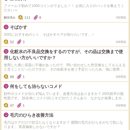
す。
ファームで初めて1000コインがでました！！ お気に入りのパックを教えてく
ださい♪♪
111
8
解決済み
5時間前
そばかす
20代におすすめのシミ、そばかすケアが知りたいです…！
52
3
6時間前
化粧水の不良品交換をするのですが、その品は交換まで使
用しない方がいいですか？
使用した後に容器に不備があったので、問い合わせした所交換をしてもらえる
と言うことだったのですが、 その化粧水を使う予定だったため、他に使用で
きる化粧水がありません。 交換は３日後なのですが使用してはだめでしょう
98
1
8時間前
か？ メーカーに開封し使用済みと言うことは伝えています。
何をしても治らないコメド
顔中のコメドが治らず悩んでいます。改善方法はありますか？ 20代前半の脂
性肌です。 顔全体にコメド(白ニキビ)がたくさんあり、なかなか改善しませ
ん。 現在はタグのスキンケアを使用しています。 また、皮膚科も受診し、処
47
1
8時間前
方された薬を数か月使用しましたが、ほとんど変化がありませんでした。 生
活習慣もできる範囲で気をつけていて、 ・食生活を見直している ・枕カバー
毛穴のひらき改善方法
は毎日交換 ・メイクはできるだけ控えている といったことも続けています
が、それでも改善しないため、とても悩んでいます。 同じような経験がある
毛穴はケアだけで目立たなくなりますか？ 眉間の毛穴がひらきがちで気にな
方や、コメドが改善したスキンケア・治療・生活習慣などがあれば、ぜひ教え
ります。 美容施術しかないですか？
ていただきたいです。