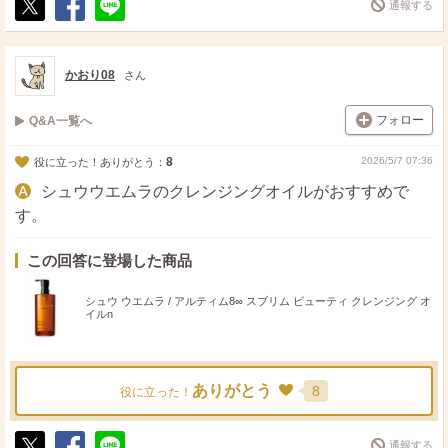
通報する
ポ
シ
送
ス
ェ
る
ト
ア
かおり08
さん
フォロー
Q&A一覧へ
8
2026/5/7 07:36
役に立った！ありがとう：
シュウウエムラのクレンジングオイルがおすすめで
す。
この回答に登場した商品
シュウ ウエムラ / アルティム8∞ スブリム ビューティ クレンジング オ
イルn
ありがとう
8
役に立った！
通報する