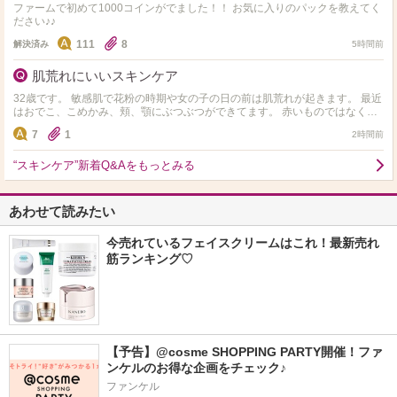
ファームで初めて1000コインがでました！！ お気に入りのパックを教えてく
ださい♪♪
111
8
解決済み
5時間前
肌荒れにいいスキンケア
32歳です。 敏感肌で花粉の時期や女の子の日の前は肌荒れが起きます。 最近
はおでこ、こめかみ、頬、顎にぶつぶつができてます。 赤いものではなくぷ
つぷつと小さいのができてしまいます。 アルコ…
7
1
2時間前
“スキンケア”新着Q&Aをもっとみる
あわせて読みたい
今売れているフェイスクリームはこれ！最新売れ
筋ランキング♡
【予告】@cosme SHOPPING PARTY開催！ファ
ンケルのお得な企画をチェック♪
ファンケル