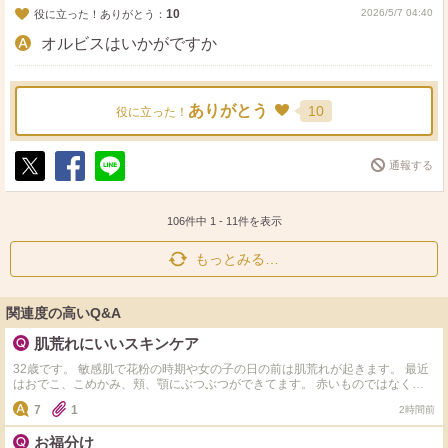
10
2026/5/7 04:40
役に立った！ありがとう：
オルビスはいかがですか
ありがとう
10
役に立った！
通報する
ポ
シ
送
ス
ェ
る
ト
ア
106件中
1
-
11
件を表示
もっとみる…
関連度の高いQ&A
肌荒れにいいスキンケア
32歳です。 敏感肌で花粉の時期や女の子の日の前は肌荒れが起きます。 最近
はおでこ、こめかみ、頬、顎にぶつぶつができてます。 赤いものではなくぷ
つぷつと小さいのができてしまいます。 アルコール？エタノールは肌が弱い
7
1
2時間前
ので使えません キュレルやミノン、イハダ、dプロも使ったことありますがキ
ュレルやイハダもぷつぷつができてしまいました。 なんの成分がダメなのか
お福分け
わからず… 同じような人でぷつぷつが良くなった方いたら教えてほしいで