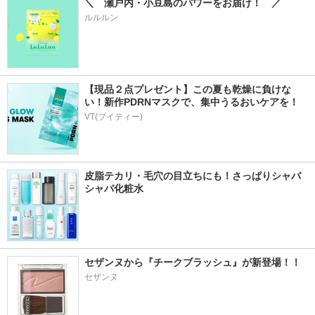
＼　瀬戸内・小豆島のパワーをお届け！　／
ルルルン
【現品２点プレゼント】この夏も乾燥に負けな
い！新作PDRNマスクで、集中うるおいケアを！
VT(ブイティー)
皮脂テカリ・毛穴の目立ちにも！さっぱりシャバ
シャバ化粧水
セザンヌから『チークブラッシュ』が新登場！！
セザンヌ