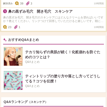
39
3
解決済み
10時間前
鼻の黒ずみ毛穴 開き毛穴 スキンケア
鼻の黒ずみ毛穴、開き毛穴のスキンケアにはどんなクリームを塗ればいいです
か？教えてください。リンクつけて回答していただけると嬉しいです。朝に塗
ってはいけないなど注意点もあれば、それも教えてください。よろしくお願い
23
1
10時間前
します。
おすすめQ&Aまとめ
テカリ知らずの美肌が続く！化粧崩れを防ぐた
めのコツとは？
Q&Aまとめ
ティントリップの塗り方や落とし方ってどうし
てる？コツを伝授！
Q&Aまとめ
Q&Aランキング
（スキンケア）