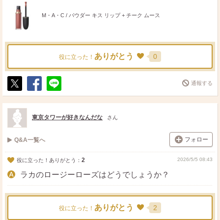
M・A・C / パウダー キス リップ + チーク ムース
ありがとう
0
役に立った！
通報する
ポ
シ
送
ス
ェ
る
ト
ア
東京タワーが好きなんだな
さん
フォロー
Q&A一覧へ
2
2026/5/5 08:43
役に立った！ありがとう：
ラカのロージーローズはどうでしょうか？
ありがとう
2
役に立った！