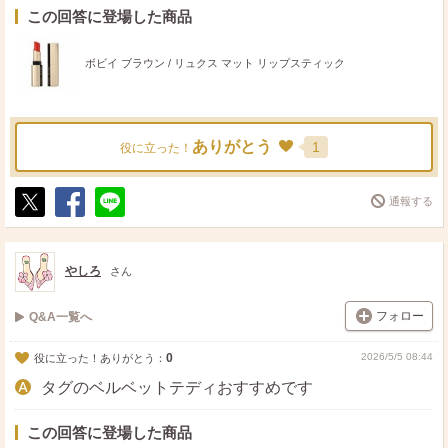
この回答に登場した商品
ボビイ ブラウン / リュクス マット リップスティック
ありがとう
1
役に立った！
通報する
ポ
シ
送
ス
ェ
る
ト
ア
やしろ
さん
フォロー
Q&A一覧へ
0
2026/5/5 08:44
役に立った！ありがとう：
タグのベルベットテディおすすめです
この回答に登場した商品