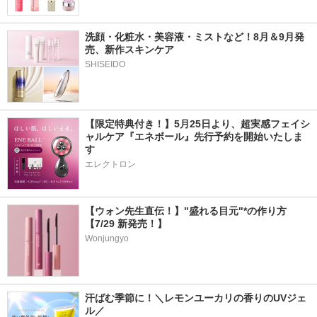
洗顔・化粧水・美容液・ミストなど！8月＆9月発
売、新作スキンケア
【限定特典付き！】5月25日より、超実感フェイシ
ャルケア『エネボール』先行予約を開始いたしま
す
エレクトロン
【ウォン先生直伝！】"盛れる目元"*の作り方
【7/29 新発売！】
Wonjungyo
汗ばむ季節に！＼レモンユーカリの香りのUVジェ
ル／