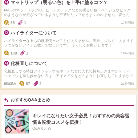
マットリップ（明るい色）を上手に塗るコツ？
うです。 皆様おすすめのアイライナー、アイシャドウを教えていただけたら
嬉しいです。 イエベ春/骨スト/顔タイプがアクティブキュートです！ よろしく
MACのマットリップの、ピーチストックなどの明るい色・ベージュやピンク
お願いいたします（т-т）
のような白が混ざっているような不透明リップがうまくぬれません。皆さんぱ
ぱっと塗ってきれいに発色しますか？ 自分は元の唇が赤いのと、皮むけ・た
55
1
17時間前
てじわが出やすいこともあって、ぱぱっと塗ると透けてムラになったり、透け
ないようにたっぷりぬると皮や皺にたまってムラになります。 MACのリップ
ハイライターについて
下地を使ってもあんまり変わらない…。 同じようなお悩みの方、解決した方
いらっしゃいますか？
ハイライターなるものほぼ使ったことがありません。失敗しづらく、あまりギ
ラつかないアイテム教えて欲しいです。 よろしくお願いします！
108
2
19時間前
化粧直しについて
化粧直しする時はアイシャドウもポーチなどに入れて持ち歩きますか？ アイ
シャドウを持ち歩かない方は、アイメイクをどのようにお直ししていますか？
87
2
解決済み
21時間前
おすすめQ&Aまとめ
キレイになりたい女子必見！おすすめの美容習
慣＆溺愛コスメを伝授！
Q&Aまとめ