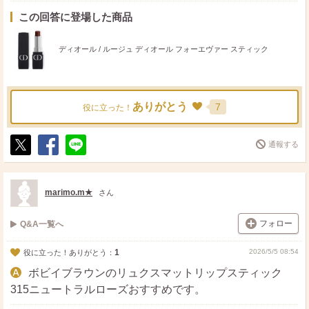
この回答に登場した商品
ディオール / ルージュ ディオール フォーエヴァー スティック
ありがとう
7
役に立った！
通報する
ポ
シ
送
ス
ェ
る
ト
ア
marimo.m★
さん
フォロー
Q&A一覧へ
1
2026/5/5 08:54
役に立った！ありがとう：
ボビイブラウンのリュクスマットリップスティック
315ニュートラルローズおすすめです。