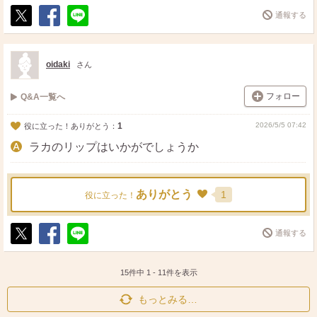
通報する
ポ
シ
送
ス
ェ
る
ト
ア
oidaki
さん
フォロー
Q&A一覧へ
1
2026/5/5 07:42
役に立った！ありがとう：
ラカのリップはいかがでしょうか
ありがとう
1
役に立った！
通報する
ポ
シ
送
ス
ェ
る
ト
ア
15件中
1
-
11
件を表示
もっとみる…