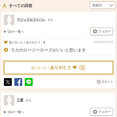
ス
ェ
る
ト
ア
すべての回答
マジックルワイパン
さん
フォロー
Q&A一覧へ
1
2026/5/5 20:44
役に立った！ありがとう：
ラカのロージーローズがいいと思います
ありがとう
1
役に立った！
通報する
ポ
シ
送
ス
ェ
る
ト
ア
亡霊
さん
フォロー
Q&A一覧へ