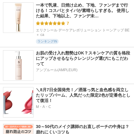
一本で乳液、日焼け止め、下地、ファンデまで行
ける！コスパとタイパが素晴らしすぎる。 使用し
た結果、下地以上、ファンデ未…
7
エリクシール デーケアレボリューション トーンアップ BE 
＋ ca
ランキングIN
お肌の受け入れ態勢はOK？スキンケアの質を格段
にアップさせるならクレンジング選びにもこだわ
って
アンプルール(AMPLEUR)
＼8月7日全国発売！／洒落っ気と血色感を両立し
たリップバーム、人気だった限定2色が定番色とし
て復活！
M・A・C
30～50代のメイク講師のお直しポーチの中身は？
崩れにくいコツも