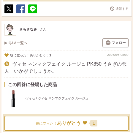
通報する
ポ
シ
送
ス
ェ
る
ト
ア
さらさなみ
さん
フォロー
Q&A一覧へ
1
2026/5/5 08:00
役に立った！ありがとう：
ヴィセ ネンマクフェイク ルージュ PK850 うさぎの恋
人 いかがでしょうか。
この回答に登場した商品
ヴィセ / ヴィセ ネンマクフェイク ルージュ
ありがとう
1
役に立った！