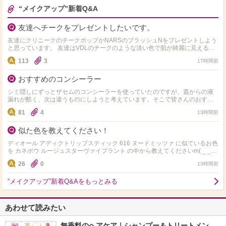
“メイクアップ”新着Q&A
友達へチークをプレゼントしたいです。
友達にクリニークのチークポップかNARSのブラッシュNをプレゼントしよう
と思っています。 友達はVDLのチークのような淡い色で肌が綺麗に見えるチ
ークが好きな子です。 上の二つならどちらの方が良…
113
3
17時間前
おすすめのコンシーラー
シミ隠しにずっとザセムのコンシーラーを使っていたのですが、蓋からの液
漏れが酷く、次は違うものにしようと考えています。そこで皆さんのおすす
めをお聞きしたいです。ドラッグストアやロフトなどで売っている…
81
4
13時間前
似た色を教えてください！
ディオール アディクトリップスティック 616 ヌードミッツァ に似ているお色
を カネボウ ルージュスターヴァイブラント の中から教えてくださいm( _ _
)m よろしくお願いします！
26
0
13時間前
“メイクアップ”新着Q&Aをもっとみる
あわせて読みたい
無香料のヘアケア｜シャンプー＆トリートメン