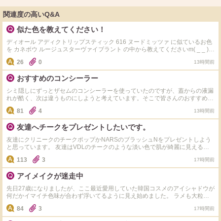
関連度の高いQ&A
似た色を教えてください！
ディオール アディクトリップスティック 616 ヌードミッツァ に似ているお色
を カネボウ ルージュスターヴァイブラント の中から教えてくださいm( _ _ )m
よろしくお願いします！
26
0
13時間前
おすすめのコンシーラー
シミ隠しにずっとザセムのコンシーラーを使っていたのですが、蓋からの液漏
れが酷く、次は違うものにしようと考えています。そこで皆さんのおすすめを
お聞きしたいです。ドラッグストアやロフトなどで売っているような、比較的
81
4
13時間前
購入しやすい商品だとありがたいです。 よろしくお願いいたします。
友達へチークをプレゼントしたいです。
友達にクリニークのチークポップかNARSのブラッシュNをプレゼントしよう
と思っています。 友達はVDLのチークのような淡い色で肌が綺麗に見えるチ
ークが好きな子です。 上の二つならどちらの方が良いでしょうか？ またプレ
113
3
17時間前
ゼントにオススメのコスメ（5000円以下）がありましたら教えて頂きたいで
す。 よろしくお願いいたします。
アイメイクが迷走中
先日27歳になりましたが、ここ最近愛用していた韓国コスメのアイシャドウが
何だかイマイチ色味が合わず浮いてるように見え始めました。 ラメも大粒だ
とギラギラしすぎるし、マットだとくすんで見える…… アイラインもマット
84
3
17時間前
ブラックで引いてたラインが徐々に何だかしっくり来ないようなそんな感覚で
す（т-т） そろそろ年齢的にもコスメ全体の総入れ替え時期が来てしまったよ