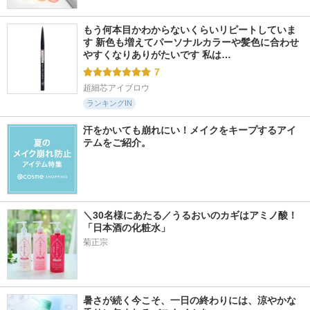
もう何本目かわからないくらいリピートしていま
す 新色も増えてパーソナルカラーや髪色に合わせ
やすくなりありがたいです 私は…
7
超細芯アイブロウ
ランキングIN
汗をかいても崩れにい！メイクをキープするアイ
テムをご紹介。
＼30名様にあたる／うるおいのカギはアミノ酸！
「日本酒の化粧水」
菊正宗
暑さが続く今こそ、一日の終わりには、涼やかな