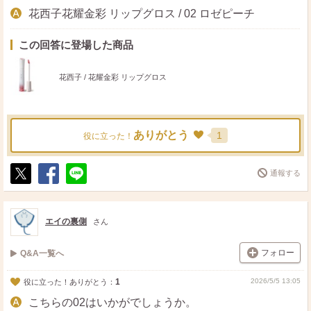
花西子花耀金彩 リップグロス / 02 ロゼピーチ
この回答に登場した商品
花西子 / 花耀金彩 リップグロス
ありがとう
1
役に立った！
通報する
ポ
シ
送
ス
ェ
る
ト
ア
エイの裏側
さん
フォロー
Q&A一覧へ
1
2026/5/5 13:05
役に立った！ありがとう：
こちらの02はいかがでしょうか。