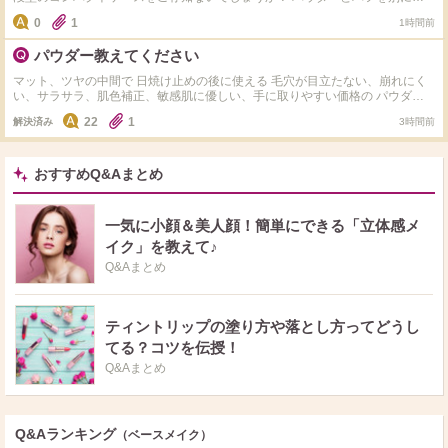
けて、小さいサイズが良いです。 マキアージュのコンパクト型以外にもご存
0
1
1時間前
知のケースがありましたら、 色々教えていただきたいです！
パウダー教えてください
マット、ツヤの中間で 日焼け止めの後に使える 毛穴が目立たない、崩れにく
い、サラサラ、肌色補正、敏感肌に優しい、手に取りやすい価格の パウダー
ってありますか？ お勧めがありましたら教えていただきたいです！
22
1
解決済み
3時間前
おすすめQ&Aまとめ
一気に小顔＆美人顔！簡単にできる「立体感メ
イク」を教えて♪
Q&Aまとめ
ティントリップの塗り方や落とし方ってどうし
てる？コツを伝授！
Q&Aまとめ
Q&Aランキング
（ベースメイク）