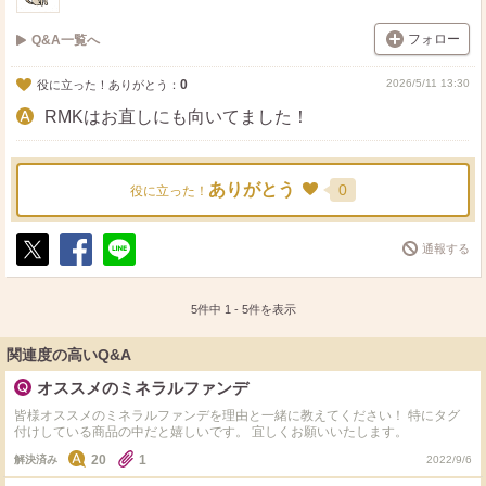
フォロー
Q&A一覧へ
0
2026/5/11 13:30
役に立った！ありがとう：
RMKはお直しにも向いてました！
ありがとう
0
役に立った！
通報する
ポ
シ
送
ス
ェ
る
ト
ア
5件中
1
-
5
件を表示
関連度の高いQ&A
オススメのミネラルファンデ
皆様オススメのミネラルファンデを理由と一緒に教えてください！ 特にタグ
付けしている商品の中だと嬉しいです。 宜しくお願いいたします。
20
1
解決済み
2022/9/6