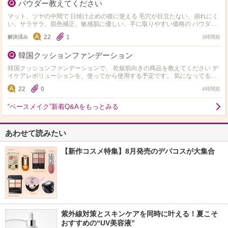
パウダー教えてください
マット、ツヤの中間で 日焼け止めの後に使える 毛穴が目立たない、崩れにく
い、サラサラ、肌色補正、敏感肌に優しい、手に取りやすい価格の パウダー
ってありますか？ お勧めがありましたら教えてい…
22
1
解決済み
3時間前
韓国クッションファンデーション
韓国クッションファンデーションで、 乾燥肌向きの商品を教えてください デ
イケアレボリューションを、使ってから使用する予定です。 気になってるの
が、HERAです ただ、色選びが難しいです…
22
0
4時間前
“ベースメイク”新着Q&Aをもっとみる
あわせて読みたい
【新作コスメ特集】8月発売のデパコスが大集合
紫外線対策とスキンケアを同時に叶える！夏こそ
おすすめの“UV美容液”