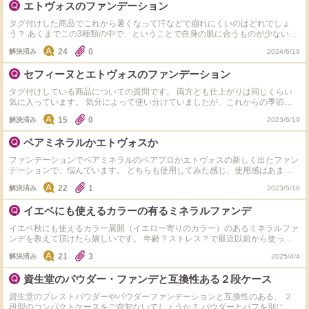
エトヴォスのファンデーション
タグ付けした商品でこれから暑くなって汗などで崩れにくいのはどれでしょ
う？ あくまでこの3種類の中で、ということで自身の肌に合うものが少ないた
め、申し訳ありませんが他の商品のご紹介とかは御遠慮ください。 宜しくお
24
0
解決済み
2024/6/19
願いいたします。 ちなみに、こうするといいやこの辺がいいと言うアドバイ
スもあると嬉しいです。
セフィーヌとエトヴォスのファンデーション
タグ付けしている商品についての質問です。 両方とも仕上がりは同じくらい
気に入っています。 気分によって使い分けていましたが、これからの季節マ
スクや汗でも崩れにくいのはどちらでしょうか？
15
0
解決済み
2023/6/19
ベアミネラルかエトヴォスか
ファンデーションでベアミネラルのベアプロかエトヴォスの新しく出たファン
デーションで、悩んでいます。 どちらも使用してみた感じ、使用感はあまり
変わらない気がします。 ただ、ベアプロの方は粉が細かい分ポーチの中に粉
22
1
解決済み
2023/5/18
が飛散することがあり、そこが難点かと思っています。 でも、それを我慢す
るだけの利点があればベアプロの方にしてもいいのかなと思っています。 ニ
イエベにも使えるカラーの有るミネラルファンデ
キビになりやすく、イネ科アレルギーでハトムギなどの成分が入っているもの
は肌に合わないのですが、自分で調べた感じではこの2つには入っていなかっ
イエベ秋にも使えるカラー展開（イエロー寄りのカラー）のあるミネラルファ
たかと思います。 どちらがおすすめか、皆さんのご意見宜しくお願いいたし
ンデを教えて頂けたら嬉しいです。 年齢？ストレス？で最近以前から使って
ます。
いる化粧品で荒れるようになってしまい。 エトヴォスを買ってみようかなと
21
3
解決済み
2025/4/4
思っているのですが、レビューを読むと色白の方やブルベの方向けなのかな？
と言う印象を受けたのですが、大丈夫でしょうか、、。 また、『このファン
資生堂のパウダー・ファンデと互換性ある２段ケース
デor下地はイエベにも合うカラーあって良いよ』と言うものが有れば教えて頂
けたら嬉しいです。
資生堂のプレストパウダーやパウダーファンデーションと互換性のある、 ２
段型のコンパクトケースをご存知ないでしょうか？ パウダーとパフを別に置