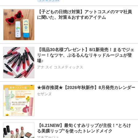
【子どもの日焼け対策】アットコスメのママ社員
に聞いた、対策＆おすすめアイテム
【現品30名様プレゼント】8/1新発売！まるでジェ
リー！なツヤ、ぷるるんなリキッドルージュが登
場♪
アナ スイ コスメティックス
★保存推奨★【2026年秋新作】8月発売カレンダー
セザンヌ
【6.21NEW】最旬くすみリップが主役！“とろけ
る美膜リップ”を使ったトレンドメイク
マキアージュ