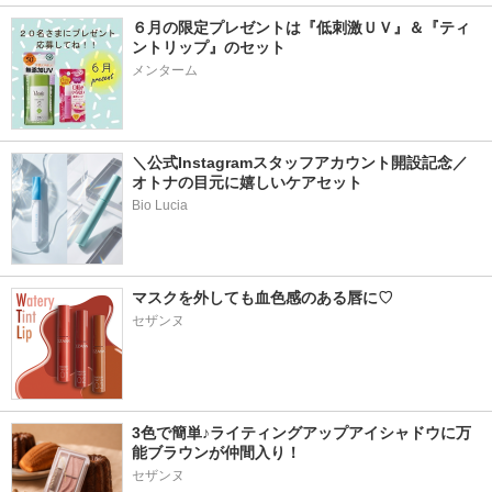
６月の限定プレゼントは『低刺激ＵＶ』＆『ティ
ントリップ』のセット
メンターム
＼公式Instagramスタッフアカウント開設記念／
オトナの目元に嬉しいケアセット
Bio Lucia
マスクを外しても血色感のある唇に♡
セザンヌ
3色で簡単♪ライティングアップアイシャドウに万
能ブラウンが仲間入り！
セザンヌ