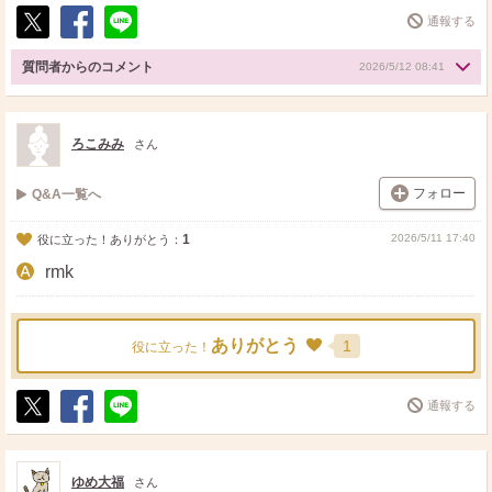
通報する
ポ
シ
送
ス
ェ
る
質問者からのコメント
2026/5/12 08:41
ト
ア
ろこみみ
さん
フォロー
Q&A一覧へ
1
2026/5/11 17:40
役に立った！ありがとう：
rmk
ありがとう
1
役に立った！
通報する
ポ
シ
送
ス
ェ
る
ト
ア
ゆめ大福
さん