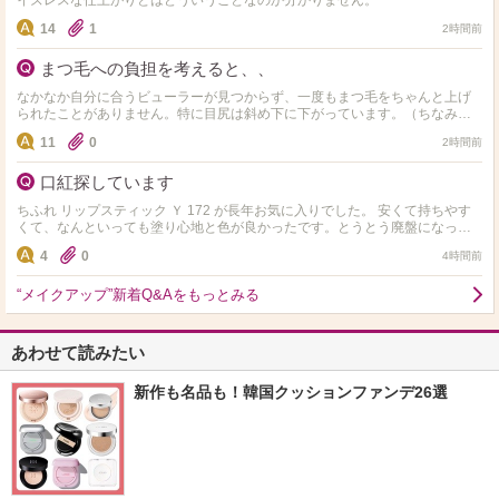
イズレスな仕上がりとはどういうことなのか分かりません。
14
1
2時間前
まつ毛への負担を考えると、、
なかなか自分に合うビューラーが見つからず、一度もまつ毛をちゃんと上げ
られたことがありません。特に目尻は斜め下に下がっています。（ちなみに
今まで使用したことのあるビューラーは資生堂・無印良品・アイプ…
11
0
2時間前
口紅探しています
ちふれ リップスティック Ｙ 172 が長年お気に入りでした。 安くて持ちやす
くて、なんといっても塗り心地と色が良かったです。とうとう廃盤になって
しまったようで大ショックです(ToT) …
4
0
4時間前
“メイクアップ”新着Q&Aをもっとみる
あわせて読みたい
新作も名品も！韓国クッションファンデ26選