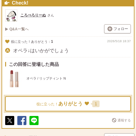
Check!
ころぺろりーぬ
さん
フォロー
Q&A一覧へ
1
2026/5/18 18:37
役に立った！ありがとう：
オペラ↓はいかがでしょう
この回答に登場した商品
オペラ / リップティント N
ありがとう
1
役に立った！
通報する
ポ
シ
送
ス
ェ
る