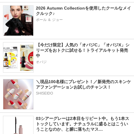
2026 Autumn Collectionを使用したクールなメイ
クルック♪
ポール ＆ ジョー
【今だけ限定】人気の「オバジC」「オバジX」シ
リーズをおトクに試せる！トライアルキット発売
中
オバジ
＼現品100名様にプレゼント！／新発売のスキンケ
アファンデーションお試しのチャンス！
SHISEIDO
03シアーグレーは2本目をリピート中。もう1本ス
トックしています。ナチュラルに盛るとはこうい
うことなのか、と腑に落ちたマス…