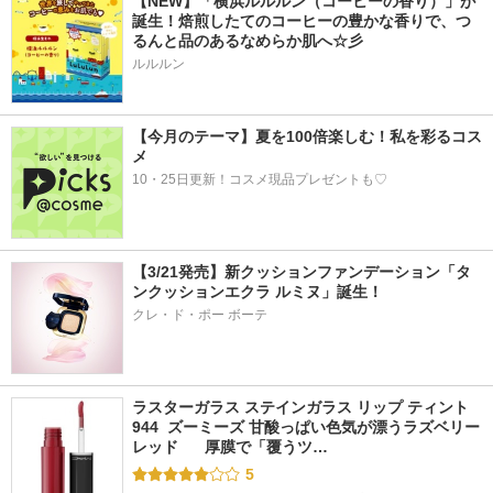
【NEW】「横浜ルルルン（コーヒーの香り）」が
誕生！焙煎したてのコーヒーの豊かな香りで、つ
るんと品のあるなめらか肌へ☆彡
ルルルン
【今月のテーマ】夏を100倍楽しむ！私を彩るコス
メ
10・25日更新！コスメ現品プレゼントも♡
【3/21発売】新クッションファンデーション「タ
ンクッションエクラ ルミヌ」誕生！
クレ・ド・ポー ボーテ
ラスターガラス ステインガラス リップ ティント 
944  ズーミーズ 甘酸っぱい色気が漂うラズベリー
レッド      厚膜で「覆うツ…
5