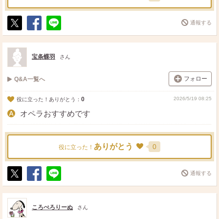
通報する
ポ
シ
送
ス
ェ
る
ト
ア
宝条蝶羽
さん
フォロー
Q&A一覧へ
0
2026/5/19 08:25
役に立った！ありがとう：
オペラおすすめです
ありがとう
0
役に立った！
通報する
ポ
シ
送
ス
ェ
る
ト
ア
ころぺろりーぬ
さん