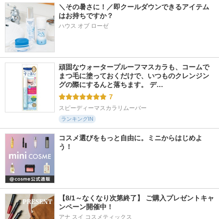
＼その暑さに！／即クールダウンできるアイテム
はお持ちですか？
ハウス オブ ローゼ
頑固なウォータープルーフマスカラも、コームで
まつ毛に塗っておくだけで、いつものクレンジン
グの際にするんと落ちます。 デ…
7
スピーディーマスカラリムーバー
ランキングIN
コスメ選びをもっと自由に。ミニからはじめよ
う！
【8/1～なくなり次第終了】 ご購入プレゼントキャ
ンペーン開催中！
アナ スイ コスメティックス