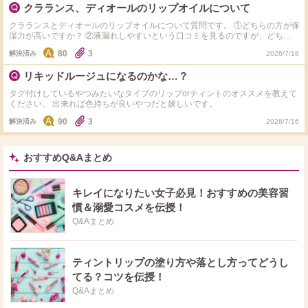
クラランス、ディオールのリップオイルについて
クラランスとディオールのリップオイルについて質問です。 ①どちらの方が保
湿力が高いですか？ ②液漏れしやすいという口コミを見るのですが、どちらの
方が液漏れしやすいですか？ ――――――――――――― ③他におすすめの
80
3
解決済み
2026/7/18
リップオイルがあれば教えてください。 どれか1つでもお答えいただけたらあ
りがたいです！
リキッドルージュになるのかな…？
タグ付けしているやつみたいなタイプのリップorティントのオススメを教えて
ください。 出来れば色持ちが良いやつだと嬉しいです。
90
3
解決済み
2026/7/16
おすすめQ&Aまとめ
キレイになりたい女子必見！おすすめの美容習
慣＆溺愛コスメを伝授！
Q&Aまとめ
ティントリップの塗り方や落とし方ってどうし
てる？コツを伝授！
Q&Aまとめ