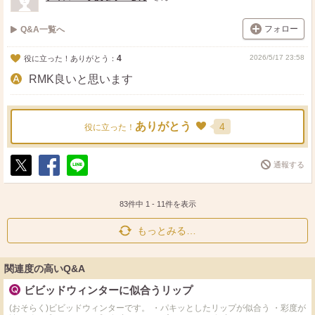
フォロー
Q&A一覧へ
4
2026/5/17 23:58
役に立った！ありがとう：
RMK良いと思います
ありがとう
4
役に立った！
通報する
ポ
シ
送
ス
ェ
る
ト
ア
83件中
1
-
11
件を表示
もっとみる…
関連度の高いQ&A
ビビッドウィンターに似合うリップ
(おそらく)ビビッドウィンターです。 ・パキッとしたリップが似合う ・彩度が