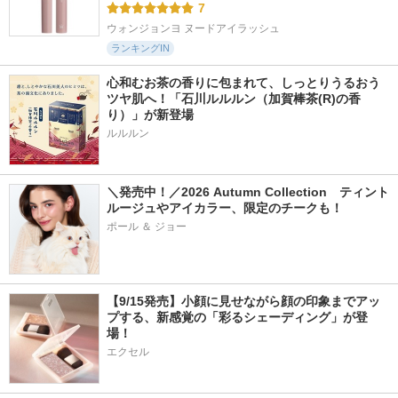
7
ウォンジョンヨ ヌードアイラッシュ
ランキングIN
心和むお茶の香りに包まれて、しっとりうるおう
ツヤ肌へ！「石川ルルルン（加賀棒茶(R)の香
り）」が新登場
＼発売中！／2026 Autumn Collection　ティント
ルージュやアイカラー、限定のチークも！
ポール ＆ ジョー
【9/15発売】小顔に見せながら顔の印象までアッ
プする、新感覚の「彩るシェーディング」が登
場！
エクセル