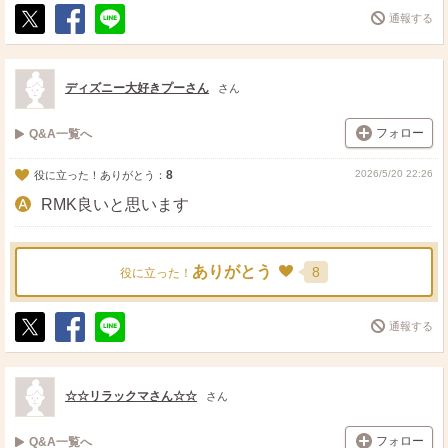
通報する
ポ
シ
送
ス
ェ
る
ト
ア
ディズニー大好きプーさん
さん
フォロー
Q&A一覧へ
8
2026/5/20 22:26
役に立った！ありがとう：
RMK良いと思います
ありがとう
8
役に立った！
通報する
ポ
シ
送
ス
ェ
る
ト
ア
☆☆リラックマさん☆☆
さん
フォロー
Q&A一覧へ