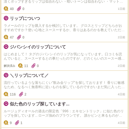
淡くポップすぎるリップは似合わない ・暗いトーンは似合わない ・マットで
のっぺり重たいものよりも透け感があり立体感があるリップのほうが好き ・
40
0
1日前
最近はピンク系が好き ビビッドウィンターにおすすめのリップを、カラーと
ともに教えていただけると嬉しいです！
リップについつ
ラメールのリップを購入するか検討しています。 グロスとリップどちらがお
すすめですか？使い心地とスースーするか、香りはあるのかを教えていただき
たいです。
47
0
2日前
ジバンシイのリップについて
はじめまして！ タグのジバンシイのリップが気になっています。口コミを読
んでいると、スースーするとの事だったのですが、どのくらいのスースー感で
しょうか？ 使ったことのあるリップで、 JILLSTUARTのプランパー VISEのプ
11
0
解決済み
2日前
ランパー このどちらかと比較して頂きたいです。 試したことのある方、お願
いいたします！
＼リップについて／
流行っているような落ちにくい"飲み会リップ"を探しております！ 香りに敏感
なため、なるべく無香料に近いものを探しているのですがいまだ気に入ったも
のに出会えず…(*_*) 皆様のお気に入りリップアイテムを教えていただけませ
116
2
4日前
んでしょうか？ （リップ・グロス・リップライナー等◎） よろしくお願いし
ます！ ★私の愛用リップアイテムはこちらです↓ ・HACCI リップスティック
似た色のリップ探しています...
・Cle de Peau Beaute ソワンプロテクトゥールレーブル ・JILL STUART リッ
プバーム ・資生堂 UVリップカラースプラッシュ タヒチブルー ・セザンヌト
ルージュディオールの過去の限定色「996：エキセントリック」に似た色のリ
リートメントリップバーム ・NARS アフターグロー リップバーム N 888 ・
ップを探しています... ローズ強めのブラウンです。 誰かピンと来るものがあ
Cle de Peau Beaute ルージュアレーブル 19&26
れば教えてください！
9
1
4日前