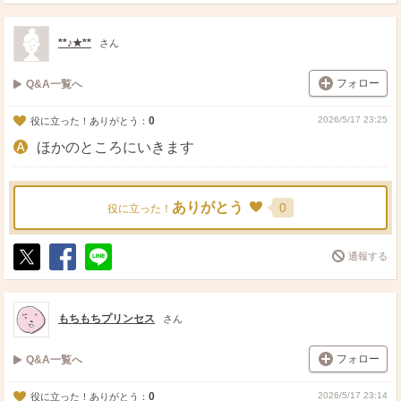
ポ
シ
送
ス
ェ
る
ト
ア
**♪★**
さん
フォロー
Q&A一覧へ
0
2026/5/17 23:25
役に立った！ありがとう：
ほかのところにいきます
ありがとう
0
役に立った！
通報する
ポ
シ
送
ス
ェ
る
ト
ア
もちもちプリンセス
さん
フォロー
Q&A一覧へ
0
2026/5/17 23:14
役に立った！ありがとう：