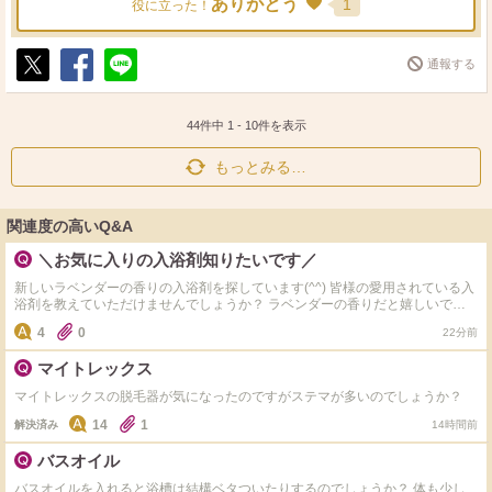
ありがとう
1
役に立った！
通報する
ポ
シ
送
ス
ェ
る
ト
ア
44件中
1
-
10
件を表示
もっとみる…
関連度の高いQ&A
＼お気に入りの入浴剤知りたいです／
新しいラベンダーの香りの入浴剤を探しています(^^) 皆様の愛用されている入
浴剤を教えていただけませんでしょうか？ ラベンダーの香りだと嬉しいです
が、他の香りもウェルカムですのでよろしくお願いします！
4
0
22分前
マイトレックス
マイトレックスの脱毛器が気になったのですがステマが多いのでしょうか？
14
1
解決済み
14時間前
バスオイル
バスオイルを入れると浴槽は結構ベタついたりするのでしょうか？ 体も少し