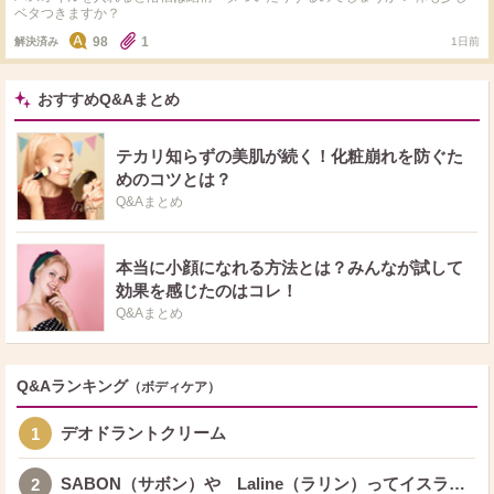
ベタつきますか？
98
1
解決済み
1日前
おすすめQ&Aまとめ
テカリ知らずの美肌が続く！化粧崩れを防ぐた
めのコツとは？
Q&Aまとめ
本当に小顔になれる方法とは？みんなが試して
効果を感じたのはコレ！
Q&Aまとめ
Q&Aランキング
（ボディケア）
デオドラントクリーム
1
SABON（サボン）や Laline（ラリン）ってイスラ…
2