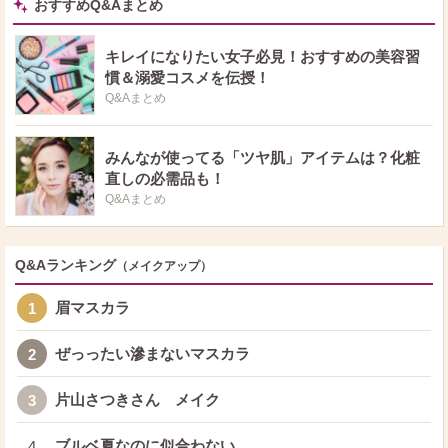
おすすめQ&Aまとめ
キレイになりたい女子必見！おすすめの美容習
慣＆溺愛コスメを伝授！
Q&Aまとめ
みんなが使ってる「ツヤ肌」アイテムは？化粧
直しの必需品も！
Q&Aまとめ
Q&Aランキング
（メイクアップ）
眉マスカラ
1
ぜっったい滲まないマスカラ
2
片山さつきさん メイク
3
ブルベ夏なのに似合わない
4