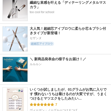
繊細な束感を叶える「ディテーリングメタルマス
カラ」
too cool for school
大人気！超細芯アイブロウに柔らか芯＆ブラシ付
きタイプが新登場！
セザンヌ
超細芯アイブロウ
＼ 新商品発表会の様子をお届け！／
ルルルン
いくつか試しましたが、01グラムがお気に入りで
す 慣れないうちは着けるのが大変ですが、うまく
つけるとマツエクをしたみたい…
7
ヴィーガン・ノーグルーつけまつげ