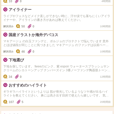
10
0
4時間前
MACのマットリップが大好きなのですが、他社さまのマット経験が無いの
で、もしかして似たテクスチャーでお色が合えば試してみたいです。是非ご教
アイライナー
示いただけますでしょうか。よろしくお願いいたします。
ライブやフェスなどメイク直しができない時に、汗や涙でも落ちにくいアイラ
イナーや、アイラインの書き方があれば教えてください。
50
0
解決済み
10時間前
国産ドラストか海外デパコス
マキアージュ の白玉ファンデと、ポルジョのプロテクトで悩んでいます 意外
とほぼ値段が同じことに気づきました マキアージュ のファンデは以前ベージ
ュの方を買ったことがあり、手でテキトーに塗ると鼻や頬に毛穴落ちするなと
46
0
解決済み
10時間前
いう感じがありました ポルジョは店頭でBAさんが試させてくれたのは手の甲
だったので、キレイですが実際に顔に塗るとどうなのかな？と思っています
下地選び
下地を探しています。 fweeのピンク、紫 espoir ウォータースプラッシュサン
クリームのシカトーンアップ ナンバーズイン 3番ノーファンデ陶器肌トーンア
ップUVクリームEX の下地の中で ①乾燥しない ②皮脂崩れもしにくい ③(こっ
34
0
12時間前
くりした重いテクスチャのは苦手なので)伸びがよく、軽い着け心地 に1番当て
はまる下地はどれですか？ 乾燥せずに皮脂崩れもしにくく崩れ方が綺麗な下
おすすめのハイライト
地を探してます。 また、重いテクスチャだと伸ばす時にムラになったり時間
がかかるのでサッと伸ばせるのがいいです どなたか教えてください！
ギラギラハイライトというよりは 肌が発光しているようなツヤ感が出るハイ
ライトを教えてください。 鼻には高さ出す目的で使えたら嬉しいです。 気に
なってるのは以下の4つです。 ・Dior ディオールスキン フォーエヴァー グロ
107
5
20時間前
ウ マキシマイザー ・Dior ディオールスキン フォーエヴァー グロウ マキシマ
イザー ・Diorバックステージ グロウ マキシマイザー パレット ・NARSライト
リフレクティング ルミナイジングスティック ・