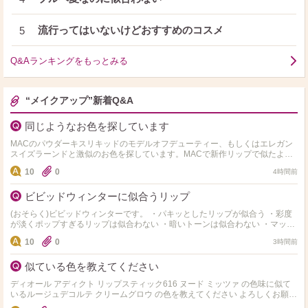
流行ってはいないけどおすすめのコスメ
5
Q&Aランキングをもっとみる
“メイクアップ”新着Q&A
同じようなお色を探しています
MACのパウダーキスリキッドのモデルオフデューティー、もしくはエレガン
スイズラーンドと激似のお色を探しています。MACで新作リップで似たよう
なお色を店頭でご紹介いただき購入したのですが微妙に違って…
10
0
4時間前
ビビッドウィンターに似合うリップ
(おそらく)ビビッドウィンターです。 ・パキッとしたリップが似合う ・彩度
が淡くポップすぎるリップは似合わない ・暗いトーンは似合わない ・マット
でのっぺり重たいものよりも透け感があり立体…
10
0
3時間前
似ている色を教えてください
ディオール アディクト リップスティック616 ヌード ミッツァ の色味に似て
いるルージュデコルテ クリームグロウ の色を教えてください よろしくお願い
します！