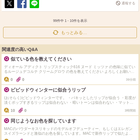
通報する
ポ
シ
送
ス
ェ
る
ト
ア
99件中
1
-
10
件を表示
もっとみる…
関連度の高いQ&A
似ている色を教えてください
ディオール アディクト リップスティック616 ヌード ミッツァ の色味に似てい
るルージュデコルテ クリームグロウ の色を教えてください よろしくお願いし
ます！
0
0
39分前
ビビッドウィンターに似合うリップ
(おそらく)ビビッドウィンターです。 ・パキッとしたリップが似合う ・彩度が
淡くポップすぎるリップは似合わない ・暗いトーンは似合わない ・マットで
のっぺり重たいものよりも透け感があり立体感があるリップのほうが好き ・
10
0
3時間前
最近はピンク系が好き ビビッドウィンターにおすすめのリップを、カラーと
ともに教えていただけると嬉しいです！
同じようなお色を探しています
MACのパウダーキスリキッドのモデルオフデューティー、もしくはエレガン
スイズラーンドと激似のお色を探しています。MACで新作リップで似たよう
なお色を店頭でご紹介いただき購入したのですが微妙に違っておりました。