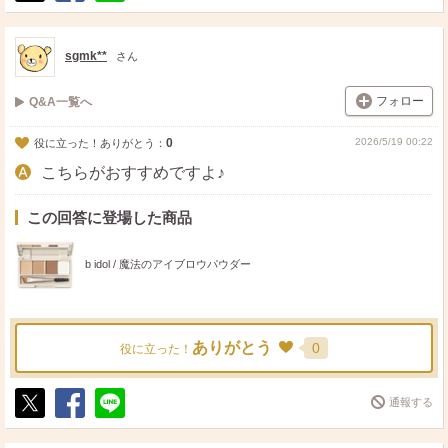
ポ
シ
送
ス
ェ
る
ト
ア
sgmk**
さん
フォロー
Q&A一覧へ
0
2026/5/19 00:22
役に立った！ありがとう：
こちらがおすすめですよ♪
この回答に登場した商品
b idol / 魔法のアイブロウパウダー
ありがとう
0
役に立った！
通報する
ポ
シ
送
ス
ェ
る