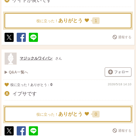
ケイトが良いです
ありがとう
1
役に立った！
通報する
ポ
シ
送
ス
ェ
る
ト
ア
マジックルワイパン
さん
フォロー
Q&A一覧へ
0
2026/5/18 14:10
役に立った！ありがとう：
イプサです
ありがとう
0
役に立った！
通報する