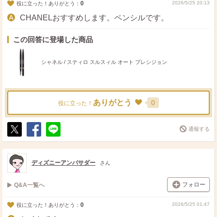
0
2026/5/25 20:13
役に立った！ありがとう：
CHANELおすすめします。ペンシルです。
この回答に登場した商品
シャネル / スティロ スルスィル オート プレシジョン
ありがとう
0
役に立った！
通報する
ポ
シ
送
ス
ェ
る
ト
ア
ディズニーアンバサダー
さん
フォロー
Q&A一覧へ
0
2026/5/25 01:47
役に立った！ありがとう：