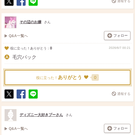
通報する
ポ
シ
送
ス
ェ
る
ト
ア
その辺のお嬢
さん
フォロー
Q&A一覧へ
0
2026/6/7 00:21
役に立った！ありがとう：
毛穴パック
ありがとう
0
役に立った！
通報する
ポ
シ
送
ス
ェ
る
ト
ア
ディズニー大好きプーさん
さん
フォロー
Q&A一覧へ