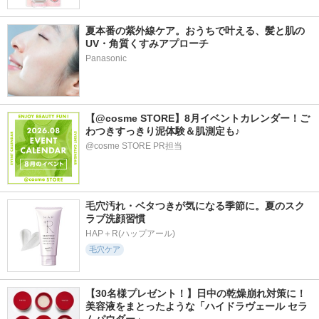
夏本番の紫外線ケア。おうちで叶える、髪と肌の
UV・角質くすみアプローチ
Panasonic
【@cosme STORE】8月イベントカレンダー！ご
わつきすっきり泥体験＆肌測定も♪
@cosme STORE PR担当
毛穴汚れ・ベタつきが気になる季節に。夏のスク
ラブ洗顔習慣
HAP＋R(ハップアール)
毛穴ケア
【30名様プレゼント！】日中の乾燥崩れ対策に！
美容液をまとったような「ハイドラヴェール セラ