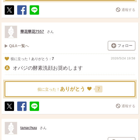
通報する
ポ
シ
送
ス
ェ
る
ト
ア
華花華花7557
さん
フォロー
Q&A一覧へ
7
2026/5/24 19:58
役に立った！ありがとう：
オバジの酵素洗顔お奨めします
ありがとう
7
役に立った！
通報する
ポ
シ
送
ス
ェ
る
ト
ア
tanachuu
さん