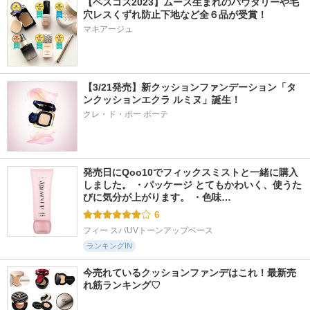
【ベスコス2023】ムース生まれのパウダリーや毛
穴レスくずれ防止下地など全６品が受賞！
マキアージュ
【3/21発売】新クッションファンデーション「タ
ンクッションエクラ ルミヌ」誕生！
クレ・ド・ポー ボーテ
発売日にQoo10でフィックスミストと一緒に購入
しました。 ・パッケージ とてもかわいく、使うた
びに気分が上がります。 ・色味…
6
フィー スパUVトーンアップベース
ランキングIN
今売れているクッションファンデはこれ！最新売
れ筋ランキング♡