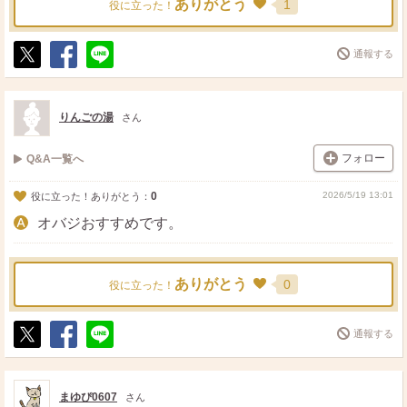
ありがとう
1
役に立った！
通報する
ポ
シ
送
ス
ェ
る
ト
ア
りんごの湯
さん
フォロー
Q&A一覧へ
0
2026/5/19 13:01
役に立った！ありがとう：
オバジおすすめです。
ありがとう
0
役に立った！
通報する
ポ
シ
送
ス
ェ
る
ト
ア
まゆぴ0607
さん