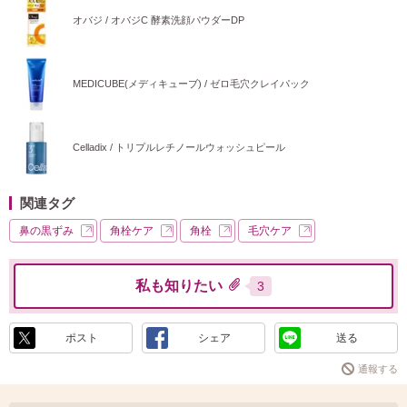
オバジ / オバジC 酵素洗顔パウダーDP
MEDICUBE(メディキューブ) / ゼロ毛穴クレイパック
Celladix / トリプルレチノールウォッシュピール
関連タグ
鼻の黒ずみ
角栓ケア
角栓
毛穴ケア
私も知りたい
3
ポスト
シェア
送る
通報する