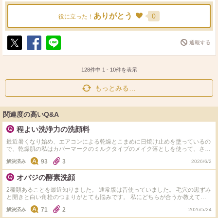
ありがとう
0
役に立った！
通報する
ポ
シ
送
ス
ェ
る
ト
ア
128件中
1
-
10
件を表示
もっとみる…
関連度の高いQ&A
程よい洗浄力の洗顔料
最近暑くなり始め、エアコンによる乾燥とこまめに日焼け止めを塗っているの
で、乾燥肌の私はカバーマークのミルクタイプのメイク落としを使って、さら
にドクターケイのピーリング洗顔を使っているのですが、洗い過ぎなのか乾燥
93
3
解決済み
2026/6/2
し過ぎて余分な皮脂が出てベタつきが気になり余計に強めに洗いたくなる悪循
環を起こしています。 そこで、少しでも潤いを残せる程よい洗顔料を探して
オバジの酵素洗顔
います。今はQ100のメガ割も始まっていてどれがいいのか迷子状態です。 今
持ってる洗顔は、 ・ドクターケイ ピーリング洗顔（朝洗顔にも使っていま
2種類あることを最近知りました。 通常版は昔使っていました。 毛穴の黒ずみ
す） ・オバジ 酵素洗顔 今更ながら、普通の洗顔を持っていない事に気づき
と開きと白い角栓のつまりがとても悩みです。 私にどちらが合うか教えてい
ました。朝用と夜用は分けた使っている方の方が多いですかね？ ちなみにこ
ただけないでしょうか。 ちなみに今はスイサイの青パケ酵素洗顔を使ってい
れまで使ってきた中で、エストのジェル洗顔やdプロの洗顔はイマイチ効果を
71
2
解決済み
2026/5/24
ます。
感じれなかったのと良さがよく分からなかった感じです。 文章が長くなって