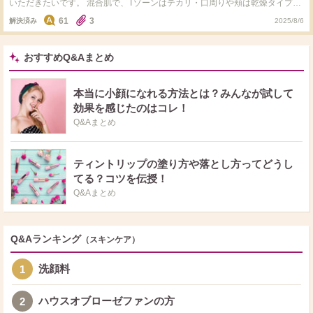
いただきたいです。 混合肌で、Tゾーンはテカリ・口周りや頬は乾燥タイプで
す。 もし他のオススメ商品あれば、そちらも教えてください。よろしくお願
61
3
解決済み
2025/8/6
いします。
おすすめQ&Aまとめ
本当に小顔になれる方法とは？みんなが試して
効果を感じたのはコレ！
Q&Aまとめ
ティントリップの塗り方や落とし方ってどうし
てる？コツを伝授！
Q&Aまとめ
Q&Aランキング
（スキンケア）
洗顔料
1
ハウスオブローゼファンの方
2