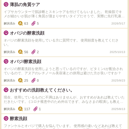
しまってすみません。ぜひ色んな意見を聞いてみたいです！ よろしくお願い
薄肌の角質ケア
します。
イプサカウンターで肌診断とスキンケアを付けてもらいました。 乾燥肌でキ
メが細かいが肌が薄く角質が溜まりやすいタイプだそうで、実際に先行乳液の
入りが悪かったです。 そこでスクラブの洗顔のサンプルをいただきました。
63
5
解決済み
2026/5/17
使用後は肌がいつもよりツルツルしている気がして良かったので購入しようか
と思ったのですが、ネットで「スクラブ効果で直後はツルツルするが、奥の方
オバジの酵素洗顔
の角質は取ることができず、肌を傷つける」という内容を見ました。 薄肌で
一般の方より肌が弱いことは自覚しています。 ただ化粧をすると、どんなに
オバジの酵素洗顔を使用している方に質問です。 使用頻度を教えてくださ
保湿しても、粉っぽく？なる部分(鼻下など)があったり、定期的に小さなポツ
い。
ポツニキビが出来たりと、角質詰まりも感じています。 現在の角質ケアは、1
年ほどオバジの酵素洗顔を使っていたのですが効果を感じなかったのと、最近
56
2
解決済み
2025/10/13
急にしみるようになってしまいました。 長文になってしまい申し訳ございま
せん。 スクラブは辞めた方が良いでしょうか？ おすすめなども含めて教えて
オバジ/酵素洗顔
いただきたいです。よろしくお願いいたします。
オバジの酵素洗顔を使用しようと思っているのですが、ビタミンcが配合され
ているので、アヌアのレチノール美容液との併用は避けた方が良いですか？
25
0
解決済み
2025/9/23
おすすめの洗顔教えてください。
現在、使用しているものに不満はありませんが、おすすめがあれば教えていた
だきたいです。 (コロナ罹患中のため外出できず、みなさまの暇潰しも教えて
いただけると幸いです) みなさまもお気をつけくださいませ。
117
1
解決済み
2025/8/13
酵素洗顔
ファンケルとオバジで購入を悩んでいます。 使用感の違いなどあれば教えて