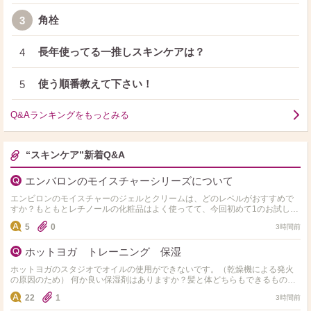
角栓
3
長年使ってる一推しスキンケアは？
4
使う順番教えて下さい！
5
Q&Aランキングをもっとみる
“スキンケア”新着Q&A
エンバロンのモイスチャーシリーズについて
エンビロンのモイスチャーのジェルとクリームは、どのレベルがおすすめで
すか？もともとレチノールの化粧品はよく使ってて、今回初めて1のお試しサ
イズを使ってみたのですが、効果がうっすらだったので、次に2…
5
0
3時間前
ホットヨガ トレーニング 保湿
ホットヨガのスタジオでオイルの使用ができないです。（乾燥機による発火
の原因のため） 何か良い保湿剤はありますか？髪と体どちらもできるものだ
と尚ありがたいです。
22
1
3時間前