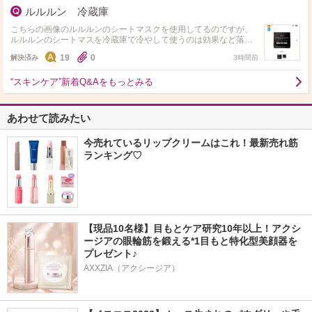
ルルルン 冷蔵庫
こちらの画像のルルルンのシートマスクを使用してるのですが、
ルルルンのシートマスを冷蔵庫で冷やして使うのは効果など落ち
たりはしないですか？ また、ルルルンを冷蔵庫保管して使用して
19
0
解決済み
3時間前
る人はいますか？
“スキンケア”新着Q&Aをもっとみる
あわせて読みたい
今売れているリップクリームはこれ！最新売れ筋
ランキング♡
【現品10名様】目もとケア研究10年以上！アクシ
ージアの眼輪筋を鍛える*1目もと特化型美顔器を
プレゼント♪
AXXZIA（アクシージア）