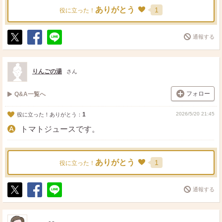
ありがとう
1
役に立った！
通報する
ポ
シ
送
ス
ェ
る
ト
ア
りんごの湯
さん
フォロー
Q&A一覧へ
1
2026/5/20 21:45
役に立った！ありがとう：
トマトジュースです。
ありがとう
1
役に立った！
通報する
ポ
シ
送
ス
ェ
る
ト
ア