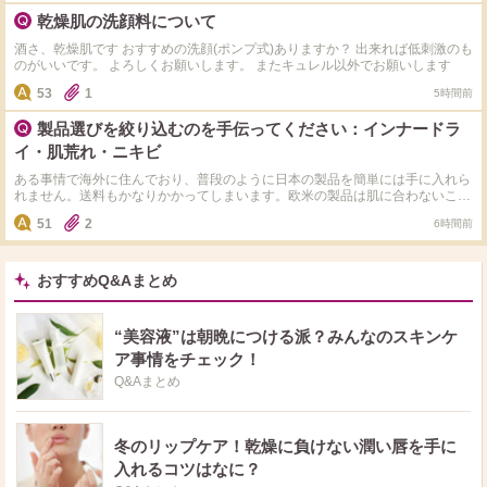
乾燥肌の洗顔料について
酒さ、乾燥肌です おすすめの洗顔(ポンプ式)ありますか？ 出来れば低刺激のも
のがいいです。 よろしくお願いします。 またキュレル以外でお願いします
53
1
5時間前
製品選びを絞り込むのを手伝ってください：インナードラ
イ・肌荒れ・ニキビ
ある事情で海外に住んでおり、普段のように日本の製品を簡単には手に入れら
れません。送料もかなりかかってしまいます。欧米の製品は肌に合わないこと
が多いため、事前に調べた候補の中から、できるだけ選択肢を絞り込もうと考
51
2
6時間前
えています。現在、「これなら良さそうかな？」とリストアップしているの
は、dプログラムのピンクの化粧水・乳液セット、松山油脂のアミノ酸浸透水
とジェル、同じく松山油脂の「肌をうるおす バランシングローション」、
Kansosan (乾燥さん)のピンクの薬用化粧水・乳液セット、そしてIHADA（イ
おすすめQ&Aまとめ
ハダ）の薬用化粧水・乳液セットです。 もちろん全部を買うことがダメ、高
過ぎじゃん。2セットだけ、かも。だから、何が「絶対に買う」のおすすめで
すか？教えてください
“美容液”は朝晩につける派？みんなのスキンケ
ア事情をチェック！
Q&Aまとめ
冬のリップケア！乾燥に負けない潤い唇を手に
入れるコツはなに？