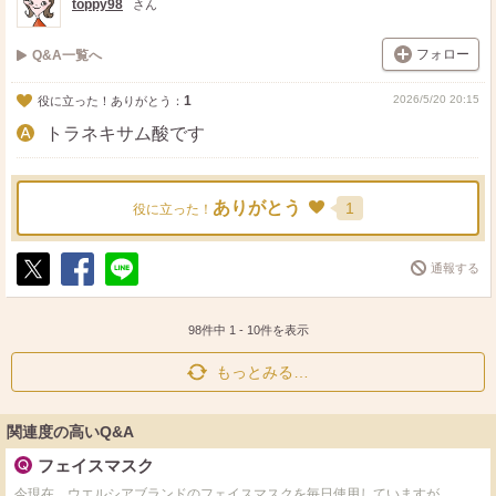
toppy98
さん
フォロー
Q&A一覧へ
1
2026/5/20 20:15
役に立った！ありがとう：
トラネキサム酸です
ありがとう
1
役に立った！
通報する
ポ
シ
送
ス
ェ
る
ト
ア
98件中
1
-
10
件を表示
もっとみる…
関連度の高いQ&A
フェイスマスク
今現在、ウエルシアブランドのフェイスマスクを毎日使用していますが…。