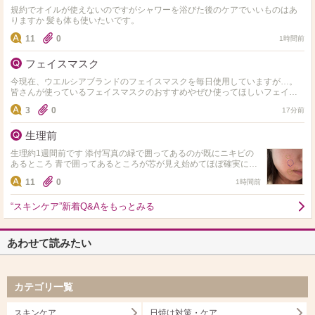
規約でオイルが使えないのですがシャワーを浴びた後のケアでいいものはあ
りますか 髪も体も使いたいです。
11
0
1時間前
フェイスマスク
今現在、ウエルシアブランドのフェイスマスクを毎日使用していますが…。
皆さんが使っているフェイスマスクのおすすめやぜひ使ってほしいフェイス
マスクがありましたら、教えて下さいお願いします。
3
0
17分前
生理前
生理約1週間前です 添付写真の緑で囲ってあるのが既にニキビの
あるところ 青で囲ってあるところが芯が見え始めてほぼ確実にニ
キビになるだろうなというところです。 こういったニキビがだん
11
0
1時間前
だんと増え…
“スキンケア”新着Q&Aをもっとみる
あわせて読みたい
カテゴリ一覧
スキンケア
日焼け対策・ケア