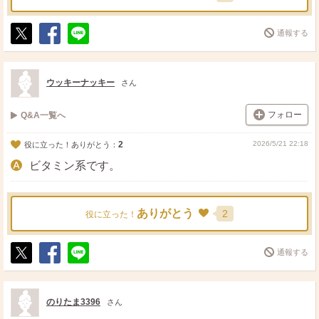
通報する
ポ
シ
送
ス
ェ
る
ト
ア
ウッキーナッキー
さん
フォロー
Q&A一覧へ
2
2026/5/21 22:18
役に立った！ありがとう：
ビタミン系です。
ありがとう
2
役に立った！
通報する
ポ
シ
送
ス
ェ
る
ト
ア
のりたま3396
さん