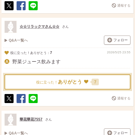
通報する
ポ
シ
送
ス
ェ
る
ト
ア
☆☆リラックマさん☆☆
さん
フォロー
Q&A一覧へ
7
2026/5/25 23:55
役に立った！ありがとう：
野菜ジュース飲みます
ありがとう
7
役に立った！
通報する
ポ
シ
送
ス
ェ
る
ト
ア
華花華花7557
さん
フォロー
Q&A一覧へ