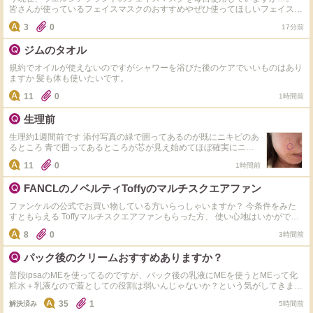
皆さんが使っているフェイスマスクのおすすめやぜひ使ってほしいフェイスマ
スクがありましたら、教えて下さいお願いします。
3
0
17分前
ジムのタオル
規約でオイルが使えないのですがシャワーを浴びた後のケアでいいものはあり
ますか 髪も体も使いたいです。
11
0
1時間前
生理前
生理約1週間前です 添付写真の緑で囲ってあるのが既にニキビのあ
るところ 青で囲ってあるところが芯が見え始めてほぼ確実にニキ
ビになるだろうなというところです。 こういったニキビがだんだ
11
0
1時間前
んと増えていって顔中ニキビだらけになるのですが みなさんなら
こういう時どんなケアをしますか？ 酵素洗顔はしないほうがいい
FANCLのノベルティToffyのマルチスクエアファン
ですか？？ 皮膚科の薬は持っていて朝晩塗ってます。 スキンケア
はノンコメドジェニックです。 なるべく悪化させたり数を増やし
ファンケルの公式でお買い物している方いらっしゃいますか？ 今条件をみた
たくないのです。 スキンケアやインナーケアなど何でも構いませ
すともらえる Toffyマルチスクエアファンもらった方、 使い心地はいかがです
ん。 皆さんの知恵を貸してください。
か？ これをもらうために注文しようか迷い中で…。 洗顔とスキンケアFANCL
8
0
3時間前
使ってるけど、家のストックは余裕があり、年末になればまたキャンペーンや
るだろうから、その時に金額いくように今は買わずにいようかなとか考えちゃ
パック後のクリームおすすめありますか？
う。 いずれ使うものだし買おうかな、でもストック増えると邪魔だなとか…
普段ipsaのMEを使ってるのですが、パック後の乳液にMEを使うとMEって化
粧水＋乳液なので蓋としての役割は弱いんじゃないか？という気がしてきまし
た。 パック後の蓋のためのクリームを試してみようかと思うのですがおすす
35
1
解決済み
5時間前
めはありますか？ 自分は脂性寄りの混合肌です。