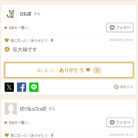
ス
ェ
る
ト
ア
ひむぽ
さん
フォロー
Q&A一覧へ
0
2026/5/31 18:01
役に立った！ありがとう：
豆大福です
ありがとう
0
役に立った！
通報する
ポ
シ
送
ス
ェ
る
ト
ア
ぴーなっつっぴ
さん
フォロー
Q&A一覧へ
2
2026/5/30 01:17
役に立った！ありがとう：