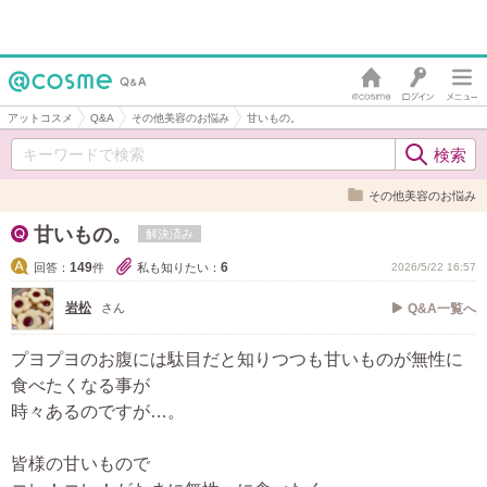
アットコスメ
Q&A
その他美容のお悩み
甘いもの。
その他美容のお悩み
甘いもの。
解決済み
149
6
回答：
件
私も知りたい：
2026/5/22 16:57
岩松
さん
Q&A一覧へ
プヨプヨのお腹には駄目だと知りつつも甘いものが無性に
食べたくなる事が
時々あるのですが…。
皆様の甘いもので