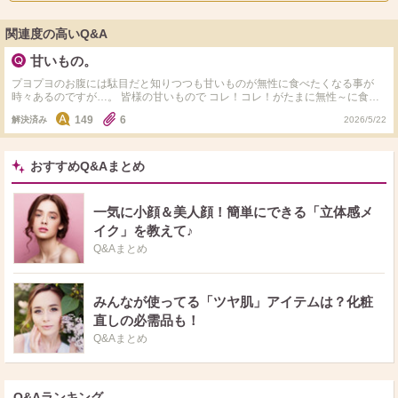
関連度の高いQ&A
甘いもの。
プヨプヨのお腹には駄目だと知りつつも甘いものが無性に食べたくなる事が
時々あるのですが…。 皆様の甘いもので コレ！コレ！がたまに無性～に食べ
たく なるの！！って物教えて下さい。 因みに私はチョコパイ！です。
149
6
解決済み
2026/5/22
おすすめQ&Aまとめ
一気に小顔＆美人顔！簡単にできる「立体感メ
イク」を教えて♪
Q&Aまとめ
みんなが使ってる「ツヤ肌」アイテムは？化粧
直しの必需品も！
Q&Aまとめ
Q&Aランキング