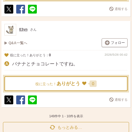
通報する
ポ
シ
送
ス
ェ
る
ト
ア
03yn
さん
フォロー
Q&A一覧へ
0
2026/5/26 00:42
役に立った！ありがとう：
バナナとチョコレートですね。
ありがとう
0
役に立った！
通報する
ポ
シ
送
ス
ェ
る
ト
ア
149件中
1
-
10
件を表示
もっとみる…