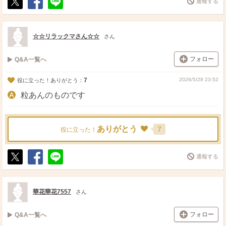
通報する
ポ
シ
送
ス
ェ
る
ト
ア
☆☆リラックマさん☆☆
さん
フォロー
Q&A一覧へ
7
2026/5/28 23:52
役に立った！ありがとう：
粒あんのものです
ありがとう
7
役に立った！
通報する
ポ
シ
送
ス
ェ
る
ト
ア
華花華花7557
さん
フォロー
Q&A一覧へ